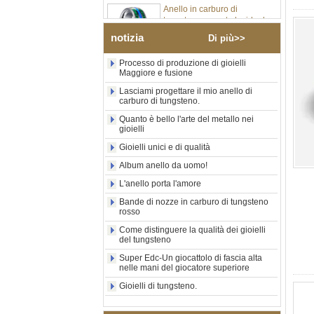
tungsteno argento lucido da
8 mm all'ingrosso di fabbrica,
inserto centrale in opale blu
notizia
Di più>>
schiacciato con striscia
sintetica in malachite, fede
Processo di produzione di gioielli
nuziale da uomo con
Maggiore e fusione
incisione laser interna
personalizzata OEM ODM
Lasciami progettare il mio anello di
fornitura in serie
carburo di tungsteno.
Anello in carburo di
Quanto è bello l'arte del metallo nei
tungsteno con sigillo
gioielli
quadrato nero lucido
Gioielli unici e di qualità
all'ingrosso di fabbrica,
intarsio in legno con motivo a
Album anello da uomo!
croce in conchiglia di
L'anello porta l'amore
abalone, anello di
dichiarazione religiosa da
Bande di nozze in carburo di tungsteno
uomo Incisione interna
rosso
personalizzata OEM ODM
Fornitura all'
Come distinguere la qualità dei gioielli
del tungsteno
Anello in carburo di
Super Edc-Un giocattolo di fascia alta
tungsteno elettrolitico in oro
nelle mani del giocatore superiore
rosa da 8 mm all'ingrosso
della fabbrica, corda per
Gioielli di tungsteno.
chitarra rossa e fede nuziale
per uomo a tema musicale