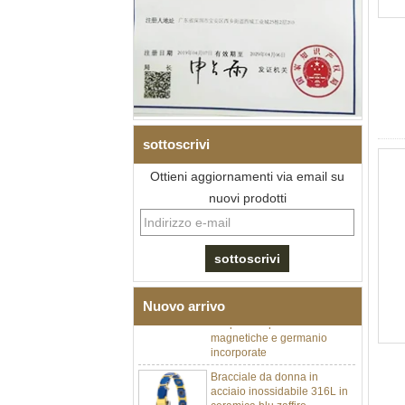
sottoscrivi
Ottieni aggiornamenti via email su
nuovi prodotti
Bracciale da uomo a maglie I
in acciaio inossidabile 304
con zirconi neri in ceramica,
chiusura deployante a
doppia pressione 316L,
bracciale a maglie per
Nuovo arrivo
terapia con pietre
magnetiche e germanio
incorporate
Bracciale da donna in
acciaio inossidabile 316L in
ceramica blu zaffiro,
bracciale a maglie fini