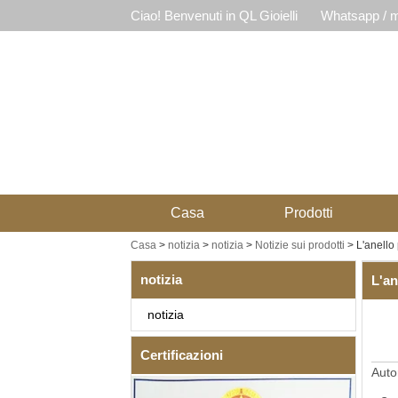
Ciao! Benvenuti in QL Gioielli
Whatsapp / m
Casa
Prodotti
Casa
>
notizia
>
notizia
>
Notizie sui prodotti
>
L'anello
notizia
L'an
notizia
Certificazioni
Auto