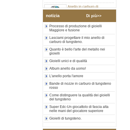
Anello in carburo di
tungsteno argento lucido da
8 mm all'ingrosso di fabbrica,
notizia
Di più>>
inserto centrale in opale blu
schiacciato con striscia
sintetica in malachite, fede
Processo di produzione di gioielli
Maggiore e fusione
nuziale da uomo con
incisione laser interna
Lasciami progettare il mio anello di
personalizzata OEM ODM
carburo di tungsteno.
fornitura in serie
Quanto è bello l'arte del metallo nei
Anello in carburo di
gioielli
tungsteno con sigillo
Gioielli unici e di qualità
quadrato nero lucido
all'ingrosso di fabbrica,
Album anello da uomo!
intarsio in legno con motivo a
croce in conchiglia di
L'anello porta l'amore
abalone, anello di
Bande di nozze in carburo di tungsteno
dichiarazione religiosa da
rosso
uomo Incisione interna
personalizzata OEM ODM
Come distinguere la qualità dei gioielli
Fornitura all'
del tungsteno
Anello in carburo di
Super Edc-Un giocattolo di fascia alta
nelle mani del giocatore superiore
tungsteno elettrolitico in oro
rosa da 8 mm all'ingrosso
Gioielli di tungsteno.
della fabbrica, corda per
chitarra rossa e fede nuziale
per uomo a tema musicale