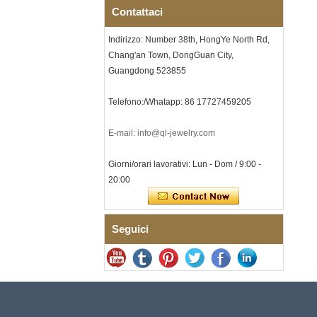
Contattaci
con intarsio opale
schiacciato, incisione laser
interna personalizzata OEM
Indirizzo: Number 38th, HongYe North Rd,
ODM fornitura in
Chang'an Town, DongGuan City,
Bracciale da uomo a maglie I
Guangdong 523855
in acciaio inossidabile 304
con zirconi neri in ceramica,
chiusura deployante a
Telefono:/Whatapp: 86 17727459205
doppia pressione 316L,
bracciale a maglie per
terapia con pietre
E-mail: info@ql-jewelry.com
magnetiche e germanio
incorporate
Giorni/orari lavorativi: Lun - Dom / 9:00 -
Bracciale da donna in
20:00
acciaio inossidabile 316L in
ceramica blu zaffiro,
bracciale a maglie fini
certificato EN1811 con
Seguici
doppia chiusura a pressione
senza soluzione di continuità
Anello da uomo in carburo di
tungsteno sfaccettato
martellato, fede nuziale da
uomo con texture geometrica
dalla vestibilità comoda da 8
mm