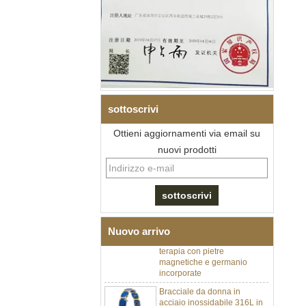
sottoscrivi
Ottieni aggiornamenti via email su
nuovi prodotti
Bracciale da uomo a maglie I
in acciaio inossidabile 304
con zirconi neri in ceramica,
chiusura deployante a
doppia pressione 316L,
Nuovo arrivo
bracciale a maglie per
terapia con pietre
magnetiche e germanio
incorporate
Bracciale da donna in
acciaio inossidabile 316L in
ceramica blu zaffiro,