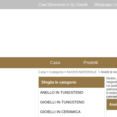
Ciao! Benvenuti in QL Gioielli
Whatsapp / m
Casa
Prodotti
Casa
>
Categoria
>
NUOVO MATERIALE
>
Anelli di ni
Niobio
Sfoglia le categorie
magneti 
Le qual
astrona
ANELLO IN TUNGSTENO
Il niob
corrosi
GIOIELLI IN TUNGSTENO
Anel
GIOIELLI IN CERAMICA