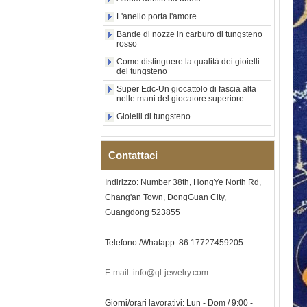
abalone, anello di
dichiarazione religiosa da
L'anello porta l'amore
uomo Incisione interna
Bande di nozze in carburo di tungsteno
personalizzata OEM ODM
rosso
Fornitura all'
Come distinguere la qualità dei gioielli
Anello in carburo di
del tungsteno
tungsteno elettrolitico in oro
rosa da 8 mm all'ingrosso
Super Edc-Un giocattolo di fascia alta
nelle mani del giocatore superiore
della fabbrica, corda per
chitarra rossa e fede nuziale
Gioielli di tungsteno.
per uomo a tema musicale
con intarsio opale
schiacciato, incisione laser
Contattaci
interna personalizzata OEM
ODM fornitura in
Indirizzo: Number 38th, HongYe North Rd,
Bracciale da uomo a maglie I
in acciaio inossidabile 304
Chang'an Town, DongGuan City,
con zirconi neri in ceramica,
Guangdong 523855
chiusura deployante a
doppia pressione 316L,
bracciale a maglie per
Telefono:/Whatapp: 86 17727459205
terapia con pietre
magnetiche e germanio
incorporate
E-mail: info@ql-jewelry.com
Bracciale da donna in
acciaio inossidabile 316L in
Giorni/orari lavorativi: Lun - Dom / 9:00 -