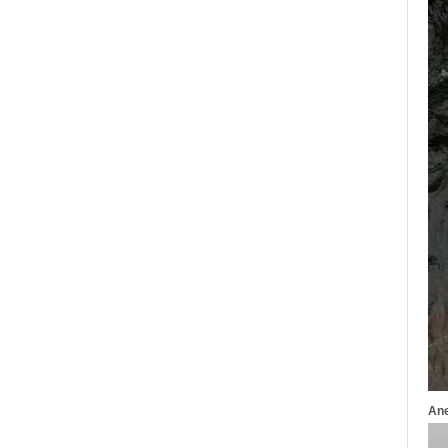
Anello in carburo di
tungsteno argento lucido da
8 mm all'ingrosso di fabbrica,
inserto centrale in opale blu
schiacciato con striscia
sintetica in malachite, fede
nuziale da uomo con
incisione laser interna
personalizzata OEM ODM
fornitura in serie
Anello in carburo di
tungsteno con sigillo
quadrato nero lucido
all'ingrosso di fabbrica,
intarsio in legno con motivo a
croce in conchiglia di
abalone, anello di
dichiarazione religiosa da
uomo Incisione interna
personalizzata OEM ODM
Fornitura all'
Anello in carburo di
tungsteno elettrolitico in oro
rosa da 8 mm all'ingrosso
Ane
della fabbrica, corda per
chitarra rossa e fede nuziale