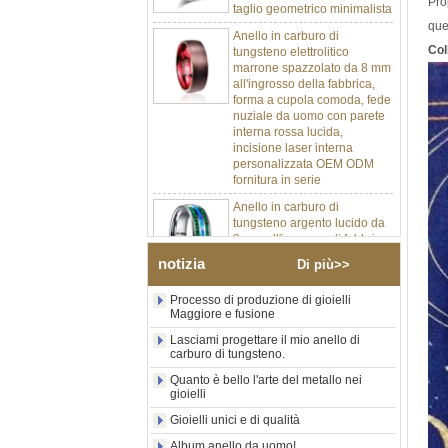
Pro
Anello in carburo di
que
tungsteno elettrolitico
marrone spazzolato da 8 mm
Col
all'ingrosso della fabbrica,
forma a cupola comoda, fede
nuziale da uomo con parete
interna rossa lucida,
incisione laser interna
personalizzata OEM ODM
fornitura in serie
Anello in carburo di
tungsteno argento lucido da
8 mm all'ingrosso di fabbrica,
inserto centrale in opale blu
schiacciato con striscia
notizia
Di più>>
sintetica in malachite, fede
nuziale da uomo con
incisione laser interna
Processo di produzione di gioielli
Maggiore e fusione
personalizzata OEM ODM
fornitura in serie
Lasciami progettare il mio anello di
carburo di tungsteno.
Anello in carburo di
tungsteno con sigillo
Quanto è bello l'arte del metallo nei
quadrato nero lucido
gioielli
all'ingrosso di fabbrica,
Gioielli unici e di qualità
intarsio in legno con motivo a
croce in conchiglia di
Album anello da uomo!