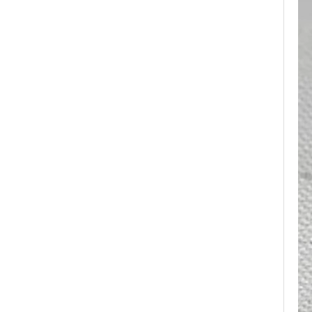
per uomo a tema musicale
con intarsio opale
schiacciato, incisione laser
interna personalizzata OEM
ODM fornitura in