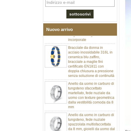
in acciaio inossidabile 304
con zirconi neri in ceramica,
chiusura deployante a
doppia pressione 316L,
bracciale a maglie per
terapia con pietre
Nuovo arrivo
magnetiche e germanio
incorporate
Bracciale da donna in
acciaio inossidabile 316L in
ceramica blu zaffiro,
bracciale a maglie fini
certificato EN1811 con
doppia chiusura a pressione
senza soluzione di continuità
Anello da uomo in carburo di
tungsteno sfaccettato
martellato, fede nuziale da
uomo con texture geometrica
dalla vestibilità comoda da 8
mm
Anello da uomo in carburo di
tungsteno, fede nuziale
spazzolata multisfaccettata
da 8 mm, gioielli da uomo dal
taglio geometrico minimalista