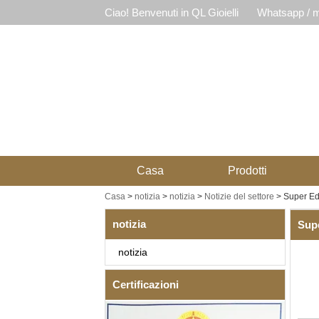
Ciao! Benvenuti in QL Gioielli
Whatsapp / m
Casa
Prodotti
Casa
>
notizia
>
notizia
>
Notizie del settore
>
Super Edc
notizia
Supe
notizia
Certificazioni