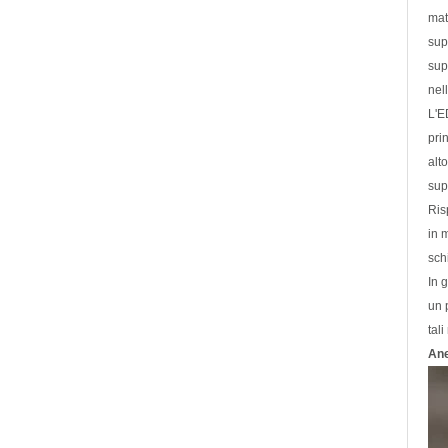
mat
sup
sup
nel
L'E
pri
alt
sup
Ris
in m
schi
In 
un 
tal
Ane