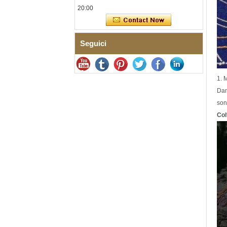
ceramica blu zaffiro,
20:00
bracciale a maglie fini
certificato EN1811 con
doppia chiusura a pressione
senza soluzione di continuità
Seguici
Anello da uomo in carburo di
tungsteno sfaccettato
martellato, fede nuziale da
uomo con texture geometrica
1. 
dalla vestibilità comoda da 8
mm
Dam
son
Anello da uomo in carburo di
tungsteno, fede nuziale
Col
spazzolata multisfaccettata
da 8 mm, gioielli da uomo dal
taglio geometrico minimalista
Anello in carburo di
tungsteno elettrolitico
marrone spazzolato da 8 mm
all'ingrosso della fabbrica,
forma a cupola comoda, fede
nuziale da uomo con parete
interna rossa lucida,
incisione laser interna
personalizzata OEM ODM
fornitura in serie