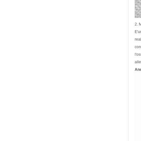
2. 
E'u
rea
con
l'o
all
Ane