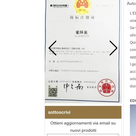
Auto
L'E
una
Se 
uli
Qui
cond
app
I g
acc
sol
dur
EDC
sottoscrivi
Ottieni aggiornamenti via email su
nuovi prodotti
Bracciale da uomo a maglie I