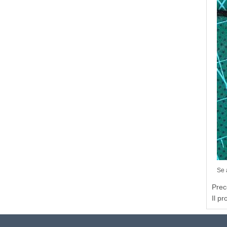
Se 
Prec
Il p