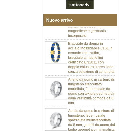
con zirconi neri in ceramica,
chiusura deployante a
doppia pressione 316L,
bracciale a maglie per
Nuovo arrivo
terapia con pietre
magnetiche e germanio
incorporate
Bracciale da donna in
acciaio inossidabile 316L in
ceramica blu zaffiro,
bracciale a maglie fini
certificato EN1811 con
doppia chiusura a pressione
senza soluzione di continuità
Anello da uomo in carburo di
tungsteno sfaccettato
martellato, fede nuziale da
uomo con texture geometrica
dalla vestibilità comoda da 8
mm
Anello da uomo in carburo di
tungsteno, fede nuziale
spazzolata multisfaccettata
da 8 mm, gioielli da uomo dal
taglio geometrico minimalista