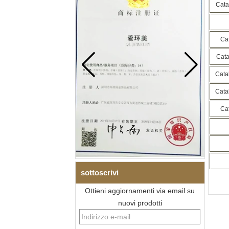
Catal
Cat
Cata
Cat
sottoscrivi
Ottieni aggiornamenti via email su
nuovi prodotti
Bracciale da uomo a maglie I
in acciaio inossidabile 304