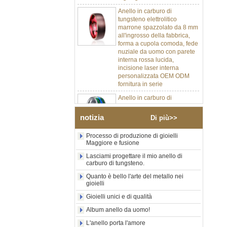
Anello in carburo di
tungsteno elettrolitico
marrone spazzolato da 8 mm
all'ingrosso della fabbrica,
forma a cupola comoda, fede
nuziale da uomo con parete
interna rossa lucida,
incisione laser interna
personalizzata OEM ODM
fornitura in serie
Anello in carburo di
tungsteno argento lucido da
8 mm all'ingrosso di fabbrica,
inserto centrale in opale blu
notizia
Di più>>
schiacciato con striscia
sintetica in malachite, fede
Processo di produzione di gioielli
nuziale da uomo con
Maggiore e fusione
incisione laser interna
Lasciami progettare il mio anello di
personalizzata OEM ODM
carburo di tungsteno.
fornitura in serie
Quanto è bello l'arte del metallo nei
Anello in carburo di
gioielli
tungsteno con sigillo
quadrato nero lucido
Gioielli unici e di qualità
all'ingrosso di fabbrica,
Album anello da uomo!
intarsio in legno con motivo a
croce in conchiglia di
L'anello porta l'amore
abalone, anello di