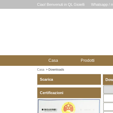
Ciao! Benvenuti in QL Gioielli
Whatsapp / m
Casa
Prodotti
Casa
>
Downloads
Scarica
Dow
Certificazioni