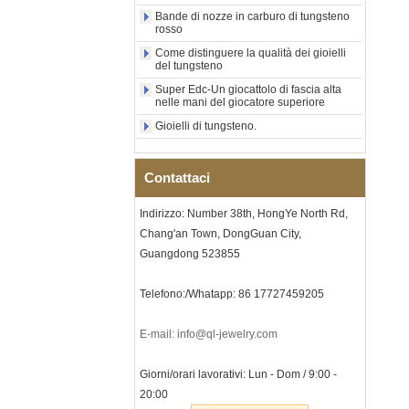
dichiarazione religiosa da
Bande di nozze in carburo di tungsteno
uomo Incisione interna
rosso
personalizzata OEM ODM
Come distinguere la qualità dei gioielli
Fornitura all'
del tungsteno
Anello in carburo di
Super Edc-Un giocattolo di fascia alta
tungsteno elettrolitico in oro
nelle mani del giocatore superiore
rosa da 8 mm all'ingrosso
Gioielli di tungsteno.
della fabbrica, corda per
chitarra rossa e fede nuziale
per uomo a tema musicale
con intarsio opale
Contattaci
schiacciato, incisione laser
interna personalizzata OEM
Indirizzo: Number 38th, HongYe North Rd,
ODM fornitura in
Chang'an Town, DongGuan City,
Bracciale da uomo a maglie I
in acciaio inossidabile 304
Guangdong 523855
con zirconi neri in ceramica,
chiusura deployante a
Telefono:/Whatapp: 86 17727459205
doppia pressione 316L,
bracciale a maglie per
terapia con pietre
E-mail: info@ql-jewelry.com
magnetiche e germanio
incorporate
Giorni/orari lavorativi: Lun - Dom / 9:00 -
Bracciale da donna in
20:00
acciaio inossidabile 316L in
ceramica blu zaffiro,