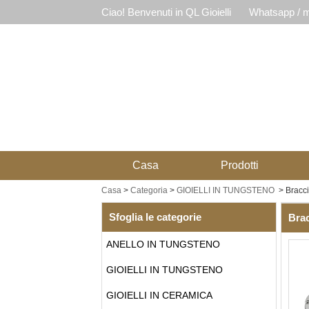
Ciao! Benvenuti in QL Gioielli
Whatsapp / m
Casa
Prodotti
Casa
>
Categoria
>
GIOIELLI IN TUNGSTENO
>
Bracci
Sfoglia le categorie
Brac
ANELLO IN TUNGSTENO
GIOIELLI IN TUNGSTENO
GIOIELLI IN CERAMICA