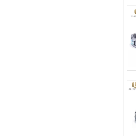
Anello da uomo in carburo di
tungsteno, fede nuziale
spazzolata multisfaccettata
da 8 mm, gioielli da uomo dal
taglio geometrico minimalista
Anello in carburo di
tungsteno elettrolitico
marrone spazzolato da 8 mm
all'ingrosso della fabbrica,
forma a cupola comoda, fede
nuziale da uomo con parete
interna rossa lucida,
incisione laser interna
personalizzata OEM ODM
fornitura in serie
Anello in carburo di
tungsteno argento lucido da
8 mm all'ingrosso di fabbrica,
inserto centrale in opale blu
schiacciato con striscia
sintetica in malachite, fede
nuziale da uomo con
incisione laser interna
personalizzata OEM ODM
fornitura in serie
Anello in carburo di