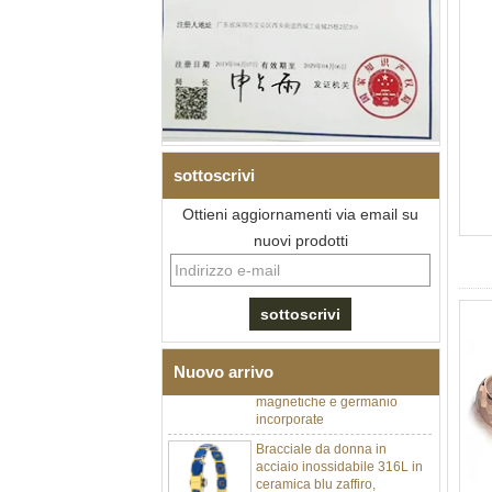
sottoscrivi
Ottieni aggiornamenti via email su
nuovi prodotti
Bracciale da uomo a maglie I
in acciaio inossidabile 304
con zirconi neri in ceramica,
chiusura deployante a
doppia pressione 316L,
bracciale a maglie per
terapia con pietre
Nuovo arrivo
magnetiche e germanio
incorporate
Bracciale da donna in
acciaio inossidabile 316L in
ceramica blu zaffiro,
bracciale a maglie fini