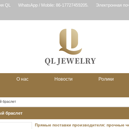
ия QL
WhatsApp / Mobile: 86-17727459205.
Электронная почт
О нас
Новости
Ролики
й браслет
й браслет
Прямые поставки производителя: прочные 