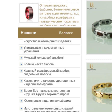
Оптовая продажа с
фабрики, 8-миллиметровое
матовое коричневое кольцо
Изготовление ювелирных изделий
из карбида вольфрама с
Процесс-пресс-форма Изготовление и
литье
гальваническим покрытием,
удобная куполообразная
Позвольте мне разработать мою
форма, глянцевое красное
карбидное кольцо вольфрама.
мужское обручальное
Новости
Более>>
кольцо с внутренней
Насколько круто металлическое
искусство в ювелирных изделиях
стенкой, индивидуальная
внутренняя лазерная
Уникальные и качественные
украшения
Оптовая продажа с
фабрики, 8-миллиметровое
Мужской кольцевой альбом!
полированное серебряное
Кольцо несет любовь
кольцо из карбида
вольфрама, центральная
Красный вольфрамовый карбид
инкрустация из
свадебные полосы
измельченного синего
опала с синтетической
Как отличить качество драгоценных
изделий вольфрама
малахитовой полосой,
мужское обручальное
Super Edc - высококачественная
кольцо, изготовленная на
игрушка в руках верхнего игрока
заказ внутренняя л
Ювелирные изделия вольфрама
Оптовая продажа с
фабрики, черное
Изготовление ювелирных изделий
полированное квадратное
Процесс-пресс-форма Изготовление и
кольцо с печаткой из
литье