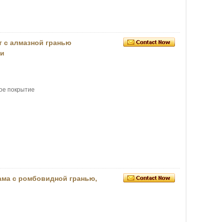
 с алмазной гранью
жи
ое покрытие
ама с ромбовидной гранью,