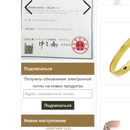
Подписаться
Получить обновления электронной
почты на новых продуктах
Мужской браслет I-Links из
нержавеющей стали 304 с
черным цирконием,
керамика,
раскладывающаяся
застежка с двойным
Новое поступление
нажатием 316L,
встроенные магнитные и