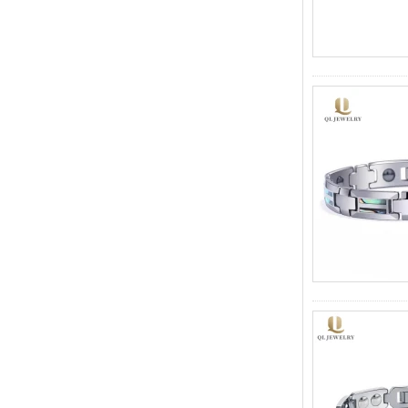
встроенные магнитные и
германиевые камни,
браслет с
терапевтическими
звеньями
Женский сапфирово-синий
керамический браслет из
нержавеющей стали 316L,
сертифицированный
EN1811 браслет с тонкими
звеньями и бесшовной
застежкой двойного
нажатия
Мужское кованое граненое
кольцо из карбида
вольфрама, обручальное
кольцо с удобной посадкой
и геометрической
текстурой, 8 мм для мужчин
Мужское кольцо из карбида
вольфрама, 8 мм,
многогранное матовое
обручальное кольцо,
минималистичные мужские
украшения с