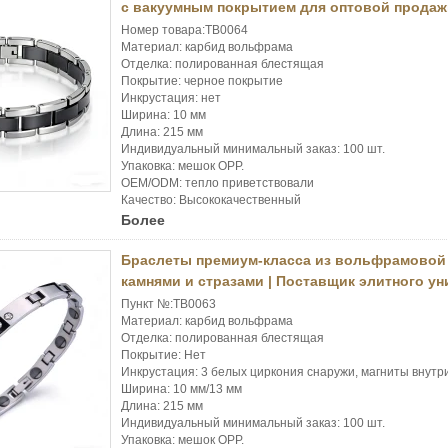
с вакуумным покрытием для оптовой продаж
Номер товара:TB0064
Материал: карбид вольфрама
Отделка: полированная блестящая
Покрытие: черное покрытие
Инкрустация: нет
Ширина: 10 мм
Длина: 215 мм
Индивидуальный минимальный заказ: 100 шт.
Упаковка: мешок OPP.
OEM/ODM: тепло приветствовали
Качество: Высококачественный
Более
Браслеты премиум-класса из вольфрамовой
камнями и стразами | Поставщик элитного ун
Пункт №:TB0063
Материал: карбид вольфрама
Отделка: полированная блестящая
Покрытие: Нет
Инкрустация: 3 белых циркония снаружи, магниты внутри
Ширина: 10 мм/13 мм
Длина: 215 мм
Индивидуальный минимальный заказ: 100 шт.
Упаковка: мешок OPP.