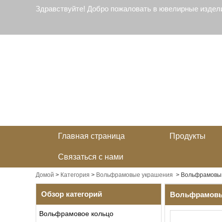
Здравствуйте! Добро пожаловать в ювелирные издел
Главная страница
Продукты
Связаться с нами
Домой
>
Категория
>
Вольфрамовые украшения
>
Вольфрамовы
Обзор категорий
Вольфрамовы
Вольфрамовое кольцо