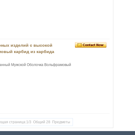
рных изделий с высокой
овый карбид из карбида
анный Мужской Оболочка Вольфрамовый
ущая страница:1/3 Общий 28 Предметы