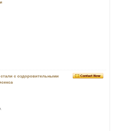
и
 стали с оздоровительными
исекса
.