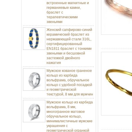
германиевые камни,
браслет с
терапевтическими
звеньями
Женский сапфирово-синий
керамический браслет из
нержавеющей стали 316L,
сертифицированный
EN1811 браслет с тонкими
звеньями и бесшовной
застежкой двойного
нажатия
Мужское кованое граненое
кольцо из карбида
вольфрама, обручальное
кольцо с удобной посадкой
и геометрической
текстурой, 8 мм для мужчин
Мужское кольцо из карбида
вольфрама, 8 мм,
многогранное матовое
обручальное кольцо,
минималистичные мужские
украшения с
геометрической огранкой