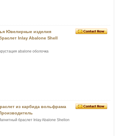
вья Ювелирные изделия
аслет Inlay Abalone Shell
рустация abalone оболочка
аслет из карбида вольфрама
a Производитель
гнитный браслет Inlay Abalone Shellon