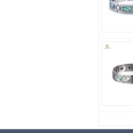
геометрической огранкой
Оптовая продажа с
фабрики, 8-миллиметровое
матовое коричневое кольцо
из карбида вольфрама с
гальваническим покрытием,
удобная куполообразная
форма, глянцевое красное
мужское обручальное
кольцо с внутренней
стенкой, индивидуальная
внутренняя лазерная
Оптовая продажа с
фабрики, 8-миллиметровое
полированное серебряное
кольцо из карбида
вольфрама, центральная
инкрустация из
измельченного синего
опала с синтетической
малахитовой полосой,
мужское обручальное
кольцо, изготовленная на
заказ внутренняя л
Оптовая продажа с
фабрики, черное