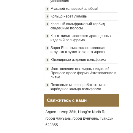
фабрики, 8-миллиметровое
Мужской кольцевой альбом!
полированное серебряное
Кольцо несет любовь
кольцо из карбида
вольфрама, центральная
Красный вольфрамовый карбид
инкрустация из
свадебные полосы
измельченного синего
опала с синтетической
Как отличить качество драгоценных
изделий вольфрама
малахитовой полосой,
мужское обручальное
Super Edc - высококачественная
кольцо, изготовленная на
игрушка в руках верхнего игрока
заказ внутренняя л
Ювелирные изделия вольфрама
Оптовая продажа с
фабрики, черное
Изготовление ювелирных изделий
полированное квадратное
Процесс-пресс-форма Изготовление и
кольцо с печаткой из
литье
карбида вольфрама,
Позвольте мне разработать мою
деревянная инкрустация с
карбидное кольцо вольфрама.
крестообразным узором из
раковины морского ушка,
Насколько круто металлическое
мужское религиозное
искусство в ювелирных изделиях
Свяжитесь с нами
заявление, кольцо,
Уникальные и качественные
изготовленная на заказ
украшения
внутренняя грави
Адрес: номер 38th, HongYe North Rd,
Мужской кольцевой альбом!
город Чанъань, город Дунгуань, Гуандун
Оптовая продажа с
фабрики, кольцо из
Кольцо несет любовь
523855
карбида вольфрама с
Красный вольфрамовый карбид
гальваническим покрытием