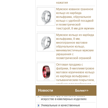
Мужское кованое граненое
кольцо из карбида
вольфрама, обручальное
кольцо с удобной посадкой
и геометрической
текстурой, 8 мм для мужчин
Мужское кольцо из карбида
вольфрама, 8 мм,
многогранное матовое
обручальное кольцо,
минималистичные мужские
украшения с
геометрической огранкой
Оптовая продажа с
фабрики, 8-миллиметровое
матовое коричневое кольцо
Изготовление ювелирных изделий
из карбида вольфрама с
Процесс-пресс-форма Изготовление и
литье
гальваническим покрытием,
удобная куполообразная
Позвольте мне разработать мою
форма, глянцевое красное
карбидное кольцо вольфрама.
мужское обручальное
Новости
Более>>
кольцо с внутренней
Насколько круто металлическое
искусство в ювелирных изделиях
стенкой, индивидуальная
внутренняя лазерная
Уникальные и качественные
украшения
Оптовая продажа с