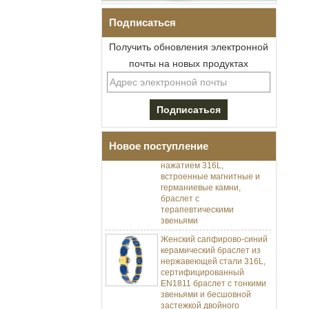
Подписаться
Получить обновления электронной
почты на новых продуктах
Мужской браслет I-Links из
нержавеющей стали 304 с
черным цирконием,
керамика,
раскладывающаяся
Новое поступление
застежка с двойным
нажатием 316L,
встроенные магнитные и
германиевые камни,
браслет с
терапевтическими
звеньями
Женский сапфирово-синий
керамический браслет из
нержавеющей стали 316L,
сертифицированный
EN1811 браслет с тонкими
звеньями и бесшовной
застежкой двойного
нажатия