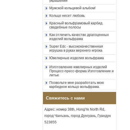
фабрики, 8-миллиметровое
Мужской кольцевой альбом!
полированное серебряное
Кольцо несет любовь
кольцо из карбида
вольфрама, центральная
Красный вольфрамовый карбид
инкрустация из
свадебные полосы
измельченного синего
опала с синтетической
Как отличить качество драгоценных
изделий вольфрама
малахитовой полосой,
мужское обручальное
Super Edc - высококачественная
кольцо, изготовленная на
игрушка в руках верхнего игрока
заказ внутренняя л
Ювелирные изделия вольфрама
Оптовая продажа с
фабрики, черное
Изготовление ювелирных изделий
полированное квадратное
Процесс-пресс-форма Изготовление и
кольцо с печаткой из
литье
карбида вольфрама,
Позвольте мне разработать мою
деревянная инкрустация с
карбидное кольцо вольфрама.
крестообразным узором из
раковины морского ушка,
Насколько круто металлическое
мужское религиозное
искусство в ювелирных изделиях
Свяжитесь с нами
заявление, кольцо,
Уникальные и качественные
изготовленная на заказ
украшения
внутренняя грави
Адрес: номер 38th, HongYe North Rd,
Мужской кольцевой альбом!
город Чанъань, город Дунгуань, Гуандун
Оптовая продажа с
фабрики, кольцо из
Кольцо несет любовь
523855
карбида вольфрама с
Красный вольфрамовый карбид
гальваническим покрытием