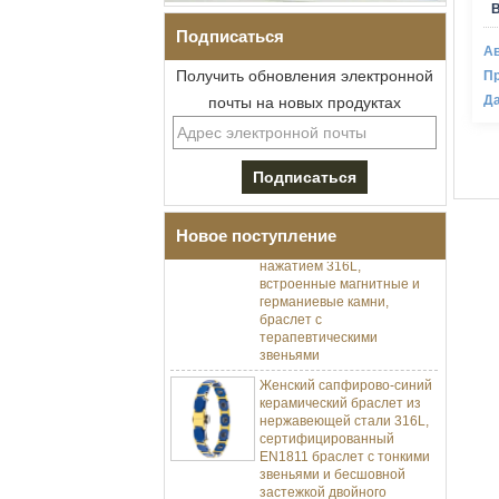
Подписаться
Ав
Получить обновления электронной
Пр
Да
почты на новых продуктах
Мужской браслет I-Links из
нержавеющей стали 304 с
черным цирконием,
керамика,
раскладывающаяся
Новое поступление
застежка с двойным
нажатием 316L,
встроенные магнитные и
германиевые камни,
браслет с
терапевтическими
звеньями
Женский сапфирово-синий
керамический браслет из
нержавеющей стали 316L,
сертифицированный
EN1811 браслет с тонкими
звеньями и бесшовной
застежкой двойного
нажатия