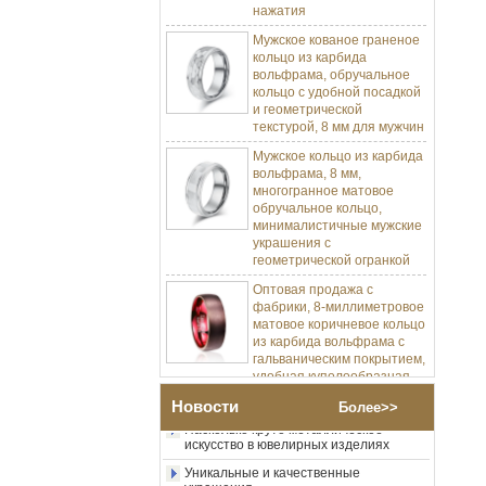
Мужское кованое граненое
кольцо из карбида
вольфрама, обручальное
кольцо с удобной посадкой
и геометрической
текстурой, 8 мм для мужчин
Мужское кольцо из карбида
вольфрама, 8 мм,
многогранное матовое
обручальное кольцо,
минималистичные мужские
украшения с
геометрической огранкой
Оптовая продажа с
фабрики, 8-миллиметровое
матовое коричневое кольцо
Изготовление ювелирных изделий
из карбида вольфрама с
Процесс-пресс-форма Изготовление и
литье
гальваническим покрытием,
удобная куполообразная
Позвольте мне разработать мою
форма, глянцевое красное
карбидное кольцо вольфрама.
мужское обручальное
Новости
Более>>
кольцо с внутренней
Насколько круто металлическое
искусство в ювелирных изделиях
стенкой, индивидуальная
внутренняя лазерная
Уникальные и качественные
украшения
Оптовая продажа с