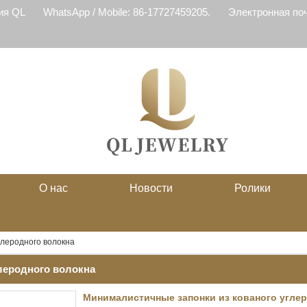
ия QL
WhatsApp / Mobile: 86-17727459205.
Электронная почт
О нас
Новости
Ролики
глеродного волокна
глеродного волокна
Минималистичные запонки из кованого углер