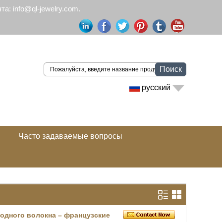
а: info@ql-jewelry.com.
Поиск
русский
Часто задаваемые вопросы
одного волокна – французские