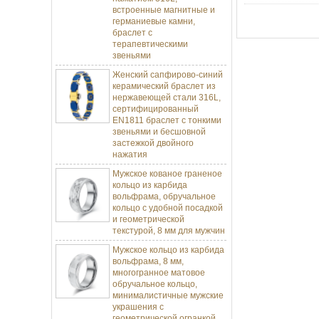
встроенные магнитные и
германиевые камни,
браслет с
терапевтическими
звеньями
Женский сапфирово-синий
керамический браслет из
нержавеющей стали 316L,
сертифицированный
EN1811 браслет с тонкими
звеньями и бесшовной
застежкой двойного
нажатия
Мужское кованое граненое
кольцо из карбида
вольфрама, обручальное
кольцо с удобной посадкой
и геометрической
текстурой, 8 мм для мужчин
Мужское кольцо из карбида
вольфрама, 8 мм,
многогранное матовое
обручальное кольцо,
минималистичные мужские
украшения с
геометрической огранкой