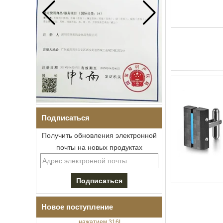
Подписаться
Получить обновления электронной
почты на новых продуктах
Мужской браслет I-Links из
нержавеющей стали 304 с
черным цирконием,
керамика,
раскладывающаяся
Новое поступление
застежка с двойным
нажатием 316L,