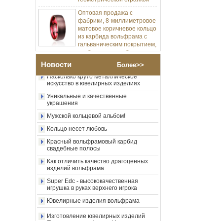
Оптовая продажа с
фабрики, 8-миллиметровое
матовое коричневое кольцо
Изготовление ювелирных изделий
из карбида вольфрама с
Процесс-пресс-форма Изготовление и
литье
гальваническим покрытием,
удобная куполообразная
Позвольте мне разработать мою
форма, глянцевое красное
карбидное кольцо вольфрама.
мужское обручальное
Новости
Более>>
кольцо с внутренней
Насколько круто металлическое
искусство в ювелирных изделиях
стенкой, индивидуальная
внутренняя лазерная
Уникальные и качественные
украшения
Оптовая продажа с
фабрики, 8-миллиметровое
Мужской кольцевой альбом!
полированное серебряное
Кольцо несет любовь
кольцо из карбида
вольфрама, центральная
Красный вольфрамовый карбид
инкрустация из
свадебные полосы
измельченного синего
опала с синтетической
Как отличить качество драгоценных
изделий вольфрама
малахитовой полосой,
мужское обручальное
Super Edc - высококачественная
кольцо, изготовленная на
игрушка в руках верхнего игрока
заказ внутренняя л
Ювелирные изделия вольфрама
Оптовая продажа с
фабрики, черное
Изготовление ювелирных изделий
полированное квадратное
Процесс-пресс-форма Изготовление и