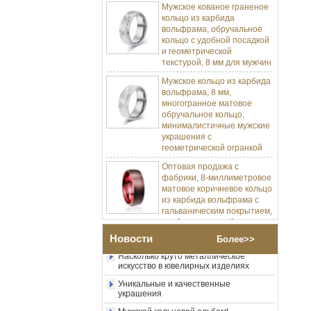
кольцо из карбида
вольфрама, обручальное
кольцо с удобной посадкой
и геометрической
текстурой, 8 мм для мужчин
Мужское кольцо из карбида
вольфрама, 8 мм,
многогранное матовое
обручальное кольцо,
минималистичные мужские
украшения с
геометрической огранкой
Оптовая продажа с
фабрики, 8-миллиметровое
матовое коричневое кольцо
Изготовление ювелирных изделий
из карбида вольфрама с
Процесс-пресс-форма Изготовление и
литье
гальваническим покрытием,
удобная куполообразная
Позвольте мне разработать мою
форма, глянцевое красное
карбидное кольцо вольфрама.
мужское обручальное
Новости
Более>>
кольцо с внутренней
Насколько круто металлическое
искусство в ювелирных изделиях
стенкой, индивидуальная
внутренняя лазерная
Уникальные и качественные
украшения
Оптовая продажа с
фабрики, 8-миллиметровое
Мужской кольцевой альбом!
полированное серебряное