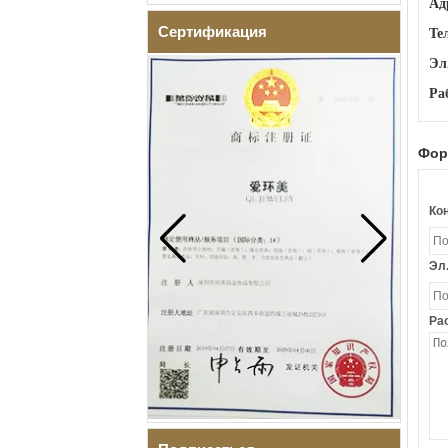
Ад
Сертификация
Те
Эл.
Ра
Фор
Ко
Эл
Ра