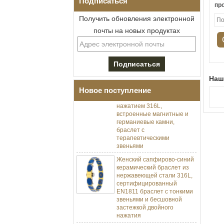
Подписаться
пр
Получить обновления электронной
почты на новых продуктах
Мужской браслет I-Links из
нержавеющей стали 304 с
черным цирконием,
керамика,
Наш
раскладывающаяся
Новое поступление
застежка с двойным
нажатием 316L,
встроенные магнитные и
германиевые камни,
браслет с
терапевтическими
звеньями
Женский сапфирово-синий
керамический браслет из
нержавеющей стали 316L,
сертифицированный
EN1811 браслет с тонкими
звеньями и бесшовной
застежкой двойного
нажатия
Мужское кованое граненое