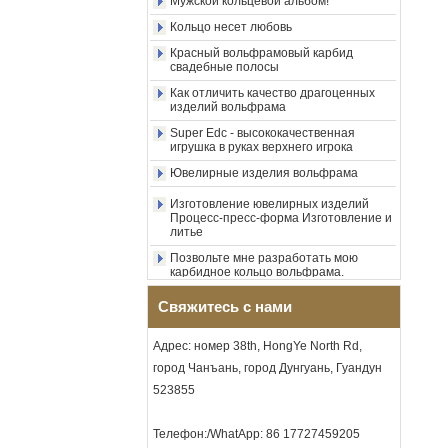
Кольцо несет любовь
кольцо из карбида
вольфрама, центральная
Красный вольфрамовый карбид
инкрустация из
свадебные полосы
измельченного синего
опала с синтетической
Как отличить качество драгоценных
изделий вольфрама
малахитовой полосой,
мужское обручальное
Super Edc - высококачественная
кольцо, изготовленная на
игрушка в руках верхнего игрока
заказ внутренняя л
Ювелирные изделия вольфрама
Оптовая продажа с
фабрики, черное
Изготовление ювелирных изделий
полированное квадратное
Процесс-пресс-форма Изготовление и
кольцо с печаткой из
литье
карбида вольфрама,
Позвольте мне разработать мою
деревянная инкрустация с
карбидное кольцо вольфрама.
крестообразным узором из
раковины морского ушка,
Насколько круто металлическое
мужское религиозное
искусство в ювелирных изделиях
Свяжитесь с нами
заявление, кольцо,
Уникальные и качественные
изготовленная на заказ
украшения
внутренняя грави
Адрес: номер 38th, HongYe North Rd,
Мужской кольцевой альбом!
город Чанъань, город Дунгуань, Гуандун
Оптовая продажа с
фабрики, кольцо из
523855
Кольцо несет любовь
карбида вольфрама с
Красный вольфрамовый карбид
гальваническим покрытием
свадебные полосы
Телефон:/WhatApp: 86 17727459205
из розового золота 8 мм,