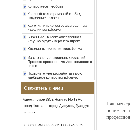
вольфрама, центральная
Красный вольфрамовый карбид
инкрустация из
свадебные полосы
измельченного синего
опала с синтетической
Как отличить качество драгоценных
изделий вольфрама
малахитовой полосой,
мужское обручальное
Super Edc - высококачественная
кольцо, изготовленная на
игрушка в руках верхнего игрока
заказ внутренняя л
Ювелирные изделия вольфрама
Оптовая продажа с
фабрики, черное
Изготовление ювелирных изделий
полированное квадратное
Процесс-пресс-форма Изготовление и
кольцо с печаткой из
литье
карбида вольфрама,
Позвольте мне разработать мою
деревянная инкрустация с
карбидное кольцо вольфрама.
крестообразным узором из
раковины морского ушка,
Насколько круто металлическое
мужское религиозное
искусство в ювелирных изделиях
заявление, кольцо,
Свяжитесь с нами
Уникальные и качественные
изготовленная на заказ
украшения
внутренняя грави
Адрес: номер 38th, HongYe North Rd,
Мужской кольцевой альбом!
Наш менедж
Оптовая продажа с
город Чанъань, город Дунгуань, Гуандун
фабрики, кольцо из
Кольцо несет любовь
понимает 
523855
карбида вольфрама с
профессио
Красный вольфрамовый карбид
гальваническим покрытием
свадебные полосы
из розового золота 8 мм,
Телефон:/WhatApp: 86 17727459205
красная гитарная струна и
Как отличить качество драгоценных