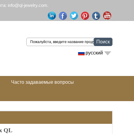
а: info@ql-jewelry.com.
Поиск
русский
Часто задаваемые вопросы
х QL