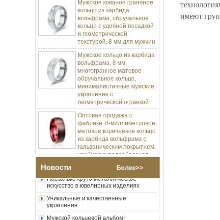
технология
вольфрама, обручальное
кольцо с удобной посадкой
имеют груп
и геометрической
текстурой, 8 мм для мужчин
Мужское кольцо из карбида
вольфрама, 8 мм,
многогранное матовое
обручальное кольцо,
минималистичные мужские
украшения с
геометрической огранкой
Оптовая продажа с
фабрики, 8-миллиметровое
матовое коричневое кольцо
Изготовление ювелирных изделий
из карбида вольфрама с
Процесс-пресс-форма Изготовление и
литье
гальваническим покрытием,
удобная куполообразная
Позвольте мне разработать мою
форма, глянцевое красное
карбидное кольцо вольфрама.
мужское обручальное
Новости
кольцо с внутренней
Более>>
Насколько круто металлическое
искусство в ювелирных изделиях
стенкой, индивидуальная
внутренняя лазерная
Уникальные и качественные
украшения
Оптовая продажа с
фабрики, 8-миллиметровое
Мужской кольцевой альбом!
полированное серебряное
Кольцо несет любовь
кольцо из карбида