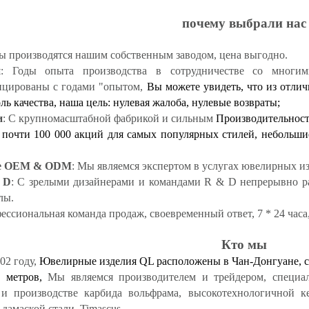
почему выбрали нас
ы производятся нашим собственным заводом, цена выгодно.
й
: Годы опыта производства в сотрудничестве со многи
ицированы с годами "опытом,
Вы можете увидеть, что из отли
ль качества, наша цель: нулевая жалоба, нулевые возвраты;
и
: С крупномасштабной фабрикой и сильным
Производительность
 почти 100 000 акций для самых популярных стилей, небольши
е OEM & ODM
: Мы являемся экспертом в услугах ювелирных
 D
: С зрелыми дизайнерами и командами R & D непрерывно р
лы.
ессиональная команда продаж, своевременный ответ, 7 * 24 часа
Кто мы
02 году,
Ювелирные изделия QL расположены в Чан-Донгуане, 
х метров,
Мы являемся производителем и трейдером, специа
 и производстве карбида вольфрама, высокотехнологичной к
дамаской стали, Timascus