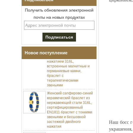
Получить обновления электронной
почты на новых продуктах
Мужской браслет I-Links из
нержавеющей стали 304 с
черным цирконием,
керамика,
раскладывающаяся
застежка с двойным
Новое поступление
нажатием 316L,
встроенные магнитные и
германиевые камни,
браслет с
терапевтическими
звеньями
Женский сапфирово-синий
керамический браслет из
нержавеющей стали 316L,
сертифицированный
EN1811 браслет с тонкими
звеньями и бесшовной
застежкой двойного
нажатия
Наш босс г
Мужское кованое граненое
украшения
кольцо из карбида