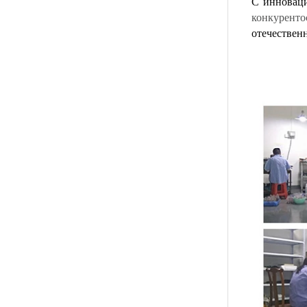
С инноваци
Мужское кованое граненое
кольцо из карбида
конкурент
вольфрама, обручальное
отечествен
кольцо с удобной посадкой
и геометрической
текстурой, 8 мм для мужчин
Мужское кольцо из карбида
вольфрама, 8 мм,
многогранное матовое
обручальное кольцо,
минималистичные мужские
украшения с
геометрической огранкой
Оптовая продажа с
фабрики, 8-миллиметровое
матовое коричневое кольцо
из карбида вольфрама с
гальваническим покрытием,
удобная куполообразная
форма, глянцевое красное
мужское обручальное
кольцо с внутренней
стенкой, индивидуальная
внутренняя лазерная
Оптовая продажа с
фабрики, 8-миллиметровое