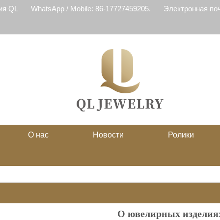
ия QL
WhatsApp / Mobile: 86-17727459205.
Электронная почт
О нас
Новости
Ролики
О ювелирных изделия