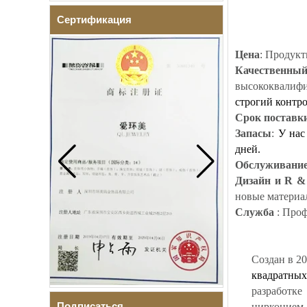
Сертификация
Цена
: Продукт
Качественны
высококвалиф
строгий контро
Срок поставк
Запасы
:
У нас
дней.
Обслуживани
Дизайн и R &
новые материа
Служба
: Проф
Создан в 20
квадратны
разработке
Подписаться
цирконием, 