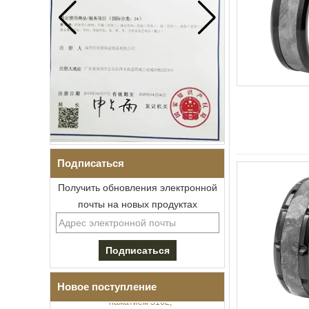
Подписаться
Получить обновления электронной
почты на новых продуктах
Мужской браслет I-Links из
нержавеющей стали 304 с
черным цирконием,
керамика,
раскладывающаяся
застежка с двойным
Новое поступление
нажатием 316L,
встроенные магнитные и