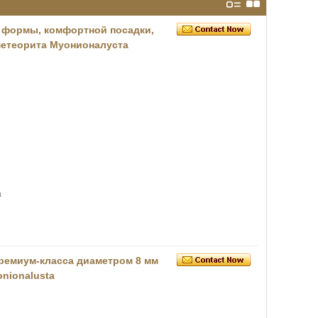
 формы, комфортной посадки,
 метеорита Муонионалуста
а
ремиум-класса диаметром 8 мм
nionalusta