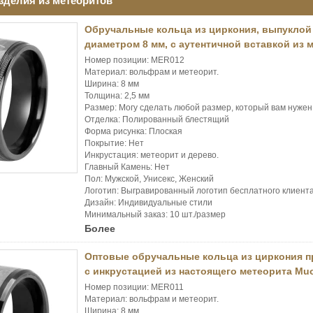
делия из метеоритов
Обручальные кольца из циркония, выпуклой
диаметром 8 мм, с аутентичной вставкой из
Номер позиции: MER012
Материал: вольфрам и метеорит.
Ширина: 8 мм
Толщина: 2,5 мм
Размер: Могу сделать любой размер, который вам нужен
Отделка: Полированный блестящий
Форма рисунка: Плоская
Покрытие: Нет
Инкрустация: метеорит и дерево.
Главный Камень: Нет
Пол: Мужской, Унисекс, Женский
Логотип: Выгравированный логотип бесплатного клиент
Дизайн: Индивидуальные стили
Минимальный заказ: 10 шт./размер
Более
Оптовые обручальные кольца из циркония п
с инкрустацией из настоящего метеорита Muo
Номер позиции: MER011
Материал: вольфрам и метеорит.
Ширина: 8 мм