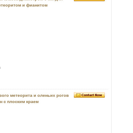
етеоритом и фианитом
а
ого метеорита и оленьих рогов
н с плоским краем