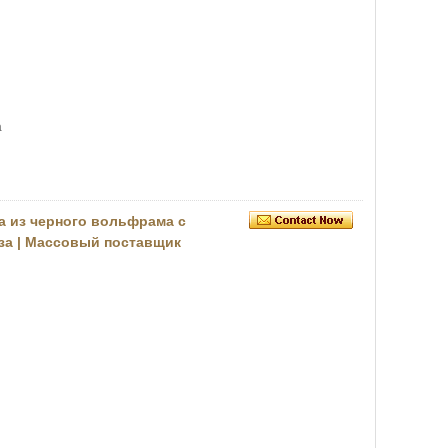
а
а из черного вольфрама с
еза | Массовый поставщик