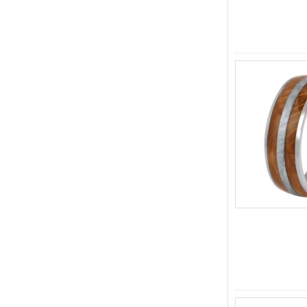
встроенные магнитные и
германиевые камни,
браслет с
терапевтическими
звеньями
Женский сапфирово-синий
керамический браслет из
нержавеющей стали 316L,
сертифицированный
EN1811 браслет с тонкими
звеньями и бесшовной
застежкой двойного
нажатия
Мужское кованое граненое
кольцо из карбида
вольфрама, обручальное
кольцо с удобной посадкой
и геометрической
текстурой, 8 мм для мужчин
Мужское кольцо из карбида
вольфрама, 8 мм,
многогранное матовое
обручальное кольцо,
минималистичные мужские
украшения с
геометрической огранкой