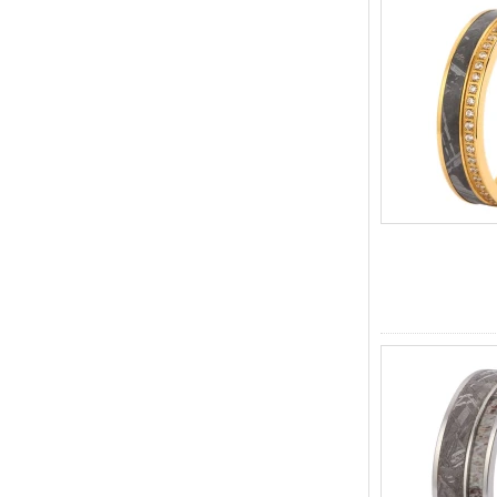
Оптовая продажа с
фабрики, 8-миллиметровое
матовое коричневое кольцо
из карбида вольфрама с
гальваническим покрытием,
удобная куполообразная
форма, глянцевое красное
мужское обручальное
кольцо с внутренней
стенкой, индивидуальная
внутренняя лазерная
Оптовая продажа с
фабрики, 8-миллиметровое
полированное серебряное
кольцо из карбида
вольфрама, центральная
инкрустация из
измельченного синего
опала с синтетической
малахитовой полосой,
мужское обручальное
кольцо, изготовленная на
заказ внутренняя л
Оптовая продажа с
фабрики, черное
полированное квадратное