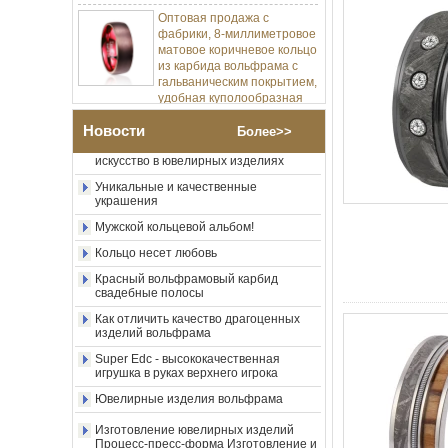
фабрики, 8-миллиметровое
матовое коричневое кольцо
Изготовление ювелирных изделий
из карбида вольфрама с
Процесс-пресс-форма Изготовление и
литье
гальваническим покрытием,
удобная куполообразная
Позвольте мне разработать мою
форма, глянцевое красное
карбидное кольцо вольфрама.
мужское обручальное
кольцо с внутренней
Насколько круто металлическое
Новости
Более>>
искусство в ювелирных изделиях
стенкой, индивидуальная
внутренняя лазерная
Уникальные и качественные
украшения
Оптовая продажа с
фабрики, 8-миллиметровое
Мужской кольцевой альбом!
полированное серебряное
кольцо из карбида
Кольцо несет любовь
вольфрама, центральная
Красный вольфрамовый карбид
инкрустация из
свадебные полосы
измельченного синего
опала с синтетической
Как отличить качество драгоценных
малахитовой полосой,
изделий вольфрама
мужское обручальное
Super Edc - высококачественная
кольцо, изготовленная на
игрушка в руках верхнего игрока
заказ внутренняя л
Ювелирные изделия вольфрама
Оптовая продажа с
фабрики, черное
Изготовление ювелирных изделий
полированное квадратное
Процесс-пресс-форма Изготовление и
кольцо с печаткой из
литье