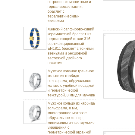
германиевые камни,
браслет с
терапевтическими
звеньями
Женский сапфирово-синий
керамический браслет из
нержавеющей стали 316L,
сертифицированный
EN1811 браслет с тонкими
звеньями и бесшовной
застежкой двойного
нажатия
Мужское кованое граненое
кольцо из карбида
вольфрама, обручальное
кольцо с удобной посадкой
и геометрической
текстурой, 8 мм для мужчин
Мужское кольцо из карбида
вольфрама, 8 мм,
многогранное матовое
обручальное кольцо,
минималистичные мужские
украшения с
геометрической огранкой
Оптовая продажа с