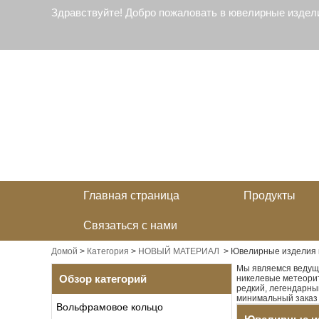
Здравствуйте! Добро пожаловать в ювелирные издел
Главная страница
Продукты
Связаться с нами
Домой
>
Категория
>
НОВЫЙ МАТЕРИАЛ
>
Ювелирные изделия 
Мы являемся ведущ
Обзор категорий
никелевые метеорит
редкий, легендарны
минимальный заказ 
Вольфрамовое кольцо