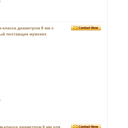
а
класса диаметром 8 мм с
вый поставщик мужских
а
-класса диаметром 6 мм для