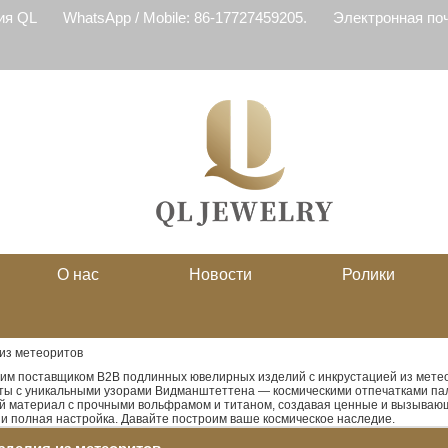
ия QL
WhatsApp / Mobile: 86-17727459205.
Электронная почт
О нас
Новости
Ролики
из метеоритов
им поставщиком B2B подлинных ювелирных изделий с инкрустацией из метео
ы с уникальными узорами Видманштеттена — космическими отпечатками пал
й материал с прочными вольфрамом и титаном, создавая ценные и вызывающ
и полная настройка. Давайте построим ваше космическое наследие.