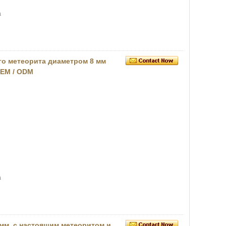
а
го метеорита диаметром 8 мм
OEM / ODM
а
 мм, с настоящим метеоритом и