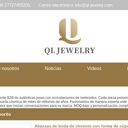
 86-17727459205.
Correo electrónico: info@ql-jewelry.com
 nosotros
Noticias
Videos
uente B2B de auténticas joyas con incrustaciones de meteoritos. Cada pieza presen
uella cósmica de miles de millones de años. Fusionamos de manera experta este mat
valor que inician conversaciones para su marca. MOQ bajo y personalización comp
eorito
Alianzas de boda de circonio con forma de cú