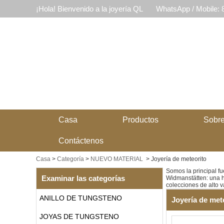
¡Hola! Bienvenido a la joyería QL
WhatsApp / Mobile:
Casa
Productos
Sobre
Contáctenos
Casa
>
Categoría
>
NUEVO MATERIAL
>
Joyería de meteorito
Somos la principal f
Examinar las categorías
Widmanstätten: una h
colecciones de alto 
ANILLO DE TUNGSTENO
Joyería de met
JOYAS DE TUNGSTENO