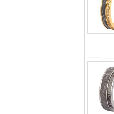
alianza de boda para
hombres Grabado láser
interno personalizado OEM
ODM suministro a granel
Anillo de carburo de
tungsteno con sello
cuadrado pulido negro al por
mayor de fábrica,
incrustación de madera con
patrón de cruz de concha de
abulón, anillo de declaración
religiosa para hombres
Grabado interior
personalizado OEM ODM
suministro a gr
Anillo de carburo de
tungsteno electrochapado en
oro rosa de 8 mm al por
mayor de fábrica, cuerda de
guitarra roja e incrustaciones
de ópalo triturado Alianza de
boda para hombres con
temática musical, grabado
láser interno personalizado
OEM ODM sumi