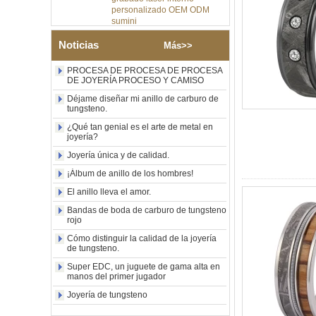
sumini
Anillo de carburo de
tungsteno de plata pulida de
Noticias
Más>>
8 mm al por mayor de
fábrica, incrustación central
PROCESA DE PROCESA DE PROCESA
de ópalo azul triturado con
DE JOYERÍA PROCESO Y CAMISO
tira de malaquita sintética,
alianza de boda para
Déjame diseñar mi anillo de carburo de
tungsteno.
hombres Grabado láser
interno personalizado OEM
¿Qué tan genial es el arte de metal en
ODM suministro a granel
joyería?
Anillo de carburo de
Joyería única y de calidad.
tungsteno con sello
¡Álbum de anillo de los hombres!
cuadrado pulido negro al por
mayor de fábrica,
El anillo lleva el amor.
incrustación de madera con
patrón de cruz de concha de
Bandas de boda de carburo de tungsteno
abulón, anillo de declaración
rojo
religiosa para hombres
Cómo distinguir la calidad de la joyería
Grabado interior
de tungsteno.
personalizado OEM ODM
suministro a gr
Super EDC, un juguete de gama alta en
manos del primer jugador
Anillo de carburo de
tungsteno electrochapado en
Joyería de tungsteno
oro rosa de 8 mm al por