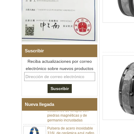
Suscribir
Reciba actualizaciones por correo
electrónico sobre nuevos productos
Pulsera de eslabones I de
acero inoxidable 304 de
cerámica con circonita negra
para hombre, cierre
desplegable de doble
empuje 316L, pulsera de
Nueva llegada
eslabones de terapia con
piedras magnéticas y de
germanio incrustadas
Pulsera de acero inoxidable
316L de cerámica azul zafiro
para mujer, pulsera de