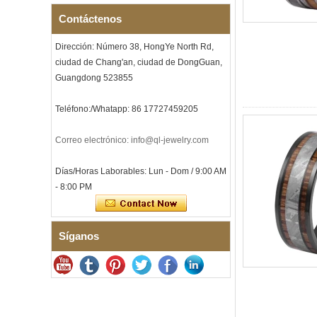
mayor de fábrica, cuerda de
guitarra roja e incrustaciones
Contáctenos
de ópalo triturado Alianza de
boda para hombres con
temática musical, grabado
Dirección: Número 38, HongYe North Rd,
láser interno personalizado
ciudad de Chang'an, ciudad de DongGuan,
OEM ODM sumi
Guangdong 523855
Pulsera de eslabones I de
acero inoxidable 304 de
Teléfono:/Whatapp: 86 17727459205
cerámica con circonita negra
para hombre, cierre
desplegable de doble
Correo electrónico: info@ql-jewelry.com
empuje 316L, pulsera de
eslabones de terapia con
piedras magnéticas y de
Días/Horas Laborables: Lun - Dom / 9:00 AM
germanio incrustadas
- 8:00 PM
Pulsera de acero inoxidable
316L de cerámica azul zafiro
para mujer, pulsera de
eslabones finos con
Síganos
certificación EN1811 y cierre
de doble presión sin costuras
Anillo de carburo de
tungsteno facetado
martillado para hombre,
alianza de boda con textura