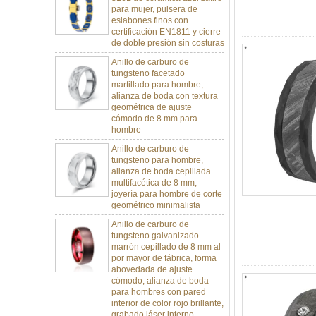
eslabones finos con
certificación EN1811 y cierre
de doble presión sin costuras
Anillo de carburo de
tungsteno facetado
martillado para hombre,
alianza de boda con textura
geométrica de ajuste
cómodo de 8 mm para
hombre
Anillo de carburo de
tungsteno para hombre,
alianza de boda cepillada
multifacética de 8 mm,
joyería para hombre de corte
geométrico minimalista
Anillo de carburo de
tungsteno galvanizado
marrón cepillado de 8 mm al
por mayor de fábrica, forma
abovedada de ajuste
cómodo, alianza de boda
para hombres con pared
interior de color rojo brillante,
grabado láser interno
personalizado OEM ODM