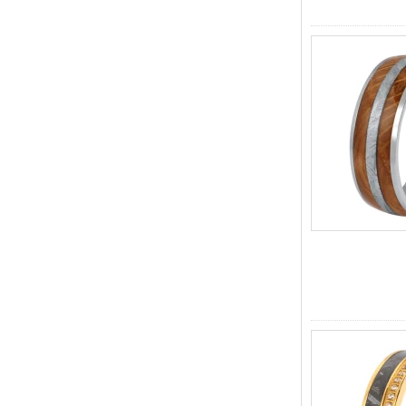
geométrica de ajuste
cómodo de 8 mm para
hombre
Anillo de carburo de
tungsteno para hombre,
alianza de boda cepillada
multifacética de 8 mm,
joyería para hombre de corte
geométrico minimalista
Anillo de carburo de
tungsteno galvanizado
marrón cepillado de 8 mm al
por mayor de fábrica, forma
abovedada de ajuste
cómodo, alianza de boda
para hombres con pared
interior de color rojo brillante,
grabado láser interno
personalizado OEM ODM
sumini
Anillo de carburo de
tungsteno de plata pulida de
8 mm al por mayor de
fábrica, incrustación central
de ópalo azul triturado con
tira de malaquita sintética,