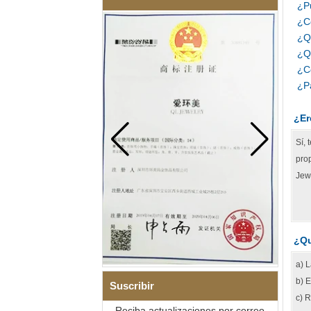
¿Pu
¿C
¿Q
¿Q
¿C
¿P
¿Er
Sí, 
prop
Jew
¿Qu
a) L
b) E
Suscribir
c) R
Reciba actualizaciones por correo