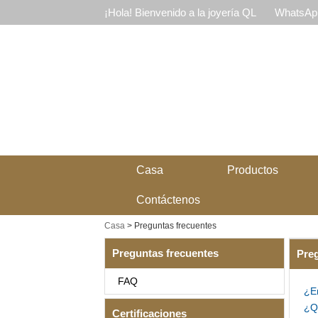
¡Hola! Bienvenido a la joyería QL
WhatsApp
Casa
Productos
Contáctenos
Casa
>
Preguntas frecuentes
Preguntas frecuentes
Preg
FAQ
¿Er
¿Qu
Certificaciones