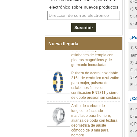
d) 
electrónico sobre nuevos productos
e) S
f) L
Pulsera de eslabones I de
g) S
acero inoxidable 304 de
cerámica con circonita negra
para hombre, cierre
¿Pu
desplegable de doble
Nueva llegada
empuje 316L, pulsera de
1) S
eslabones de terapia con
Tam
piedras magnéticas y de
germanio incrustadas
2) U
Pulsera de acero inoxidable
El c
316L de cerámica azul zafiro
3) P
para mujer, pulsera de
eslabones finos con
El p
certificación EN1811 y cierre
de doble presión sin costuras
¿Có
Anillo de carburo de
tungsteno facetado
a) I
martillado para hombre,
alianza de boda con textura
b) E
geométrica de ajuste
c) P
cómodo de 8 mm para
hombre
d) 