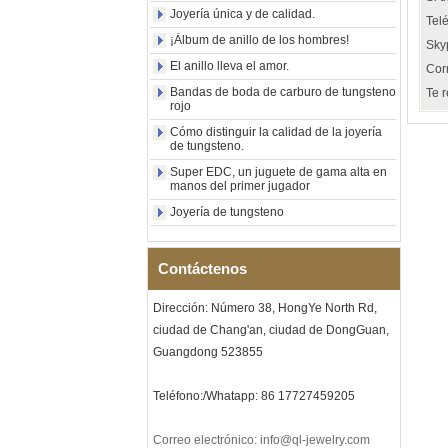
Joyería única y de calidad.
Tel
Anillo de carburo de
¡Álbum de anillo de los hombres!
tungsteno con sello
Sky
cuadrado pulido negro al por
El anillo lleva el amor.
Corr
mayor de fábrica,
incrustación de madera con
Bandas de boda de carburo de tungsteno
Te 
patrón de cruz de concha de
rojo
abulón, anillo de declaración
Cómo distinguir la calidad de la joyería
religiosa para hombres
de tungsteno.
Grabado interior
personalizado OEM ODM
Super EDC, un juguete de gama alta en
suministro a gr
manos del primer jugador
Joyería de tungsteno
Anillo de carburo de
tungsteno electrochapado en
oro rosa de 8 mm al por
mayor de fábrica, cuerda de
Contáctenos
guitarra roja e incrustaciones
de ópalo triturado Alianza de
Dirección: Número 38, HongYe North Rd,
boda para hombres con
temática musical, grabado
ciudad de Chang'an, ciudad de DongGuan,
láser interno personalizado
Guangdong 523855
OEM ODM sumi
Pulsera de eslabones I de
Teléfono:/Whatapp: 86 17727459205
acero inoxidable 304 de
cerámica con circonita negra
para hombre, cierre
Correo electrónico: info@ql-jewelry.com
desplegable de doble