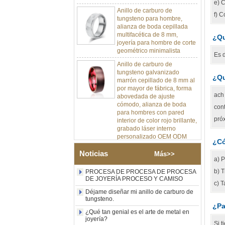
e) C
Anillo de carburo de
tungsteno para hombre,
f) C
alianza de boda cepillada
multifacética de 8 mm,
joyería para hombre de corte
¿Qu
geométrico minimalista
Es d
Anillo de carburo de
tungsteno galvanizado
marrón cepillado de 8 mm al
¿Qu
por mayor de fábrica, forma
abovedada de ajuste
ach 
cómodo, alianza de boda
para hombres con pared
cont
interior de color rojo brillante,
pró
grabado láser interno
personalizado OEM ODM
sumini
¿Có
Anillo de carburo de
Noticias
Más>>
a) 
tungsteno de plata pulida de
8 mm al por mayor de
b) T
PROCESA DE PROCESA DE PROCESA
fábrica, incrustación central
DE JOYERÍA PROCESO Y CAMISO
c) T
de ópalo azul triturado con
Déjame diseñar mi anillo de carburo de
tira de malaquita sintética,
tungsteno.
alianza de boda para
¿Pa
hombres Grabado láser
¿Qué tan genial es el arte de metal en
interno personalizado OEM
joyería?
Si 
ODM suministro a granel