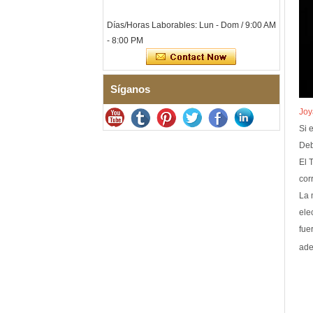
piedras magnéticas y de
germanio incrustadas
Días/Horas Laborables: Lun - Dom / 9:00 AM
Pulsera de acero inoxidable
- 8:00 PM
316L de cerámica azul zafiro
para mujer, pulsera de
eslabones finos con
certificación EN1811 y cierre
de doble presión sin costuras
Síganos
Anillo de carburo de
Joy
tungsteno facetado
martillado para hombre,
Si 
alianza de boda con textura
Deb
geométrica de ajuste
cómodo de 8 mm para
El 
hombre
cor
Anillo de carburo de
La 
tungsteno para hombre,
ele
alianza de boda cepillada
multifacética de 8 mm,
fue
joyería para hombre de corte
geométrico minimalista
ade
Anillo de carburo de
tungsteno galvanizado
marrón cepillado de 8 mm al
por mayor de fábrica, forma
abovedada de ajuste