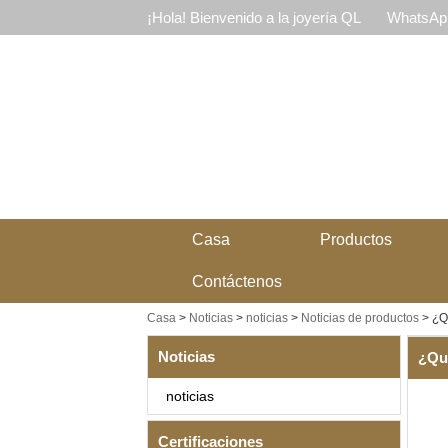
¡Hola! Bienvenido a la joyería QL
WhatsApp
Casa
Productos
Contáctenos
Casa
>
Noticias
>
noticias
>
Noticias de productos
>
¿Qu
Noticias
¿Qué
noticias
Certificaciones