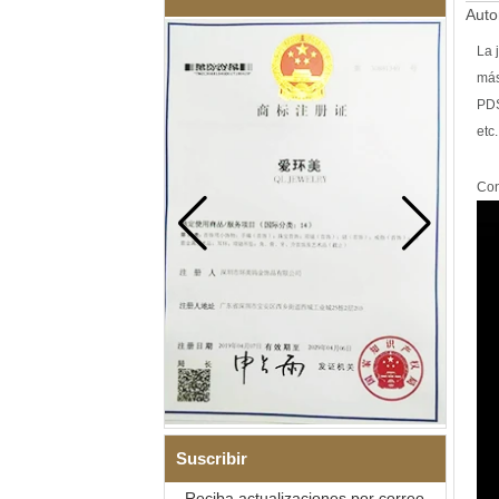
Auto
La 
más
PDS
etc.
Con
Suscribir
Reciba actualizaciones por correo