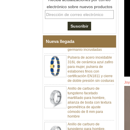
electrónico sobre nuevos productos
Pulsera de eslabones I de
acero inoxidable 304 de
cerámica con circonita negra
para hombre, cierre
desplegable de doble
empuje 316L, pulsera de
eslabones de terapia con
piedras magnéticas y de
Nueva llegada
germanio incrustadas
Pulsera de acero inoxidable
316L de cerámica azul zafiro
para mujer, pulsera de
eslabones finos con
certificación EN1811 y cierre
de doble presión sin costuras
Joy
Anillo de carburo de
tungsteno facetado
martillado para hombre,
alianza de boda con textura
geométrica de ajuste
cómodo de 8 mm para
hombre
Anillo de carburo de
tungsteno para hombre,
alianza de boda cepillada