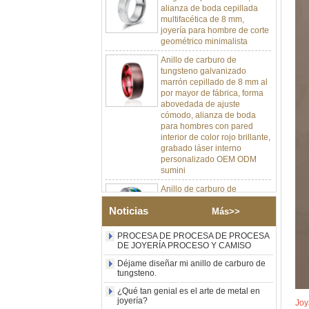
multifacética de 8 mm,
joyería para hombre de corte
geométrico minimalista
Anillo de carburo de
tungsteno galvanizado
marrón cepillado de 8 mm al
por mayor de fábrica, forma
abovedada de ajuste
cómodo, alianza de boda
para hombres con pared
interior de color rojo brillante,
grabado láser interno
personalizado OEM ODM
sumini
Anillo de carburo de
tungsteno de plata pulida de
8 mm al por mayor de
Noticias
fábrica, incrustación central
Más>>
de ópalo azul triturado con
tira de malaquita sintética,
PROCESA DE PROCESA DE PROCESA
alianza de boda para
DE JOYERÍA PROCESO Y CAMISO
hombres Grabado láser
Déjame diseñar mi anillo de carburo de
interno personalizado OEM
tungsteno.
ODM suministro a granel
¿Qué tan genial es el arte de metal en
Anillo de carburo de
joyería?
Joy
tungsteno con sello