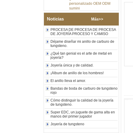
sumini
Anillo de carburo de
tungsteno de plata pulida de
Noticias
Más>>
8 mm al por mayor de
fábrica, incrustación central
PROCESA DE PROCESA DE PROCESA
de ópalo azul triturado con
DE JOYERÍA PROCESO Y CAMISO
tira de malaquita sintética,
alianza de boda para
Déjame diseñar mi anillo de carburo de
tungsteno.
hombres Grabado láser
interno personalizado OEM
¿Qué tan genial es el arte de metal en
ODM suministro a granel
joyería?
Anillo de carburo de
Joyería única y de calidad.
tungsteno con sello
cuadrado pulido negro al por
¡Álbum de anillo de los hombres!
mayor de fábrica,
El anillo lleva el amor.
incrustación de madera con
patrón de cruz de concha de
Bandas de boda de carburo de tungsteno
abulón, anillo de declaración
rojo
religiosa para hombres
Cómo distinguir la calidad de la joyería
Grabado interior
de tungsteno.
personalizado OEM ODM
suministro a gr
Super EDC, un juguete de gama alta en
manos del primer jugador
Anillo de carburo de
tungsteno electrochapado en
Joyería de tungsteno
oro rosa de 8 mm al por
mayor de fábrica, cuerda de