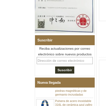
Suscribir
Reciba actualizaciones por correo
electrónico sobre nuevos productos
Pulsera de eslabones I de
acero inoxidable 304 de
cerámica con circonita negra
para hombre, cierre
desplegable de doble
empuje 316L, pulsera de
Nueva llegada
eslabones de terapia con
piedras magnéticas y de
germanio incrustadas
Pulsera de acero inoxidable
316L de cerámica azul zafiro
para mujer, pulsera de