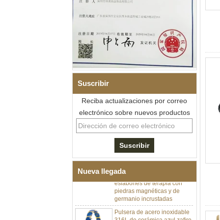
Suscribir
Reciba actualizaciones por correo
electrónico sobre nuevos productos
Pulsera de eslabones I de
acero inoxidable 304 de
cerámica con circonita negra
para hombre, cierre
desplegable de doble
empuje 316L, pulsera de
Nueva llegada
eslabones de terapia con
piedras magnéticas y de
germanio incrustadas
Pulsera de acero inoxidable
316L de cerámica azul zafiro