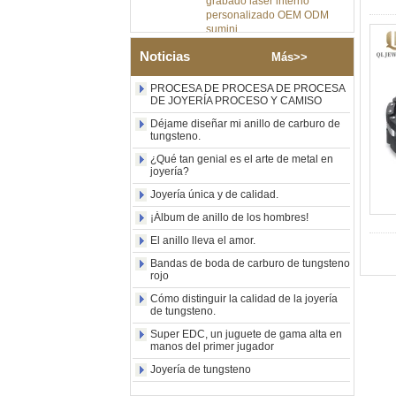
personalizado OEM ODM
sumini
Anillo de carburo de
Noticias
tungsteno de plata pulida de
Más>>
8 mm al por mayor de
fábrica, incrustación central
PROCESA DE PROCESA DE PROCESA
de ópalo azul triturado con
DE JOYERÍA PROCESO Y CAMISO
tira de malaquita sintética,
Déjame diseñar mi anillo de carburo de
alianza de boda para
tungsteno.
hombres Grabado láser
interno personalizado OEM
¿Qué tan genial es el arte de metal en
ODM suministro a granel
joyería?
Anillo de carburo de
Joyería única y de calidad.
tungsteno con sello
¡Álbum de anillo de los hombres!
cuadrado pulido negro al por
mayor de fábrica,
El anillo lleva el amor.
incrustación de madera con
patrón de cruz de concha de
Bandas de boda de carburo de tungsteno
rojo
abulón, anillo de declaración
religiosa para hombres
Cómo distinguir la calidad de la joyería
Grabado interior
de tungsteno.
personalizado OEM ODM
suministro a gr
Super EDC, un juguete de gama alta en
manos del primer jugador
Anillo de carburo de
Joyería de tungsteno
tungsteno electrochapado en
oro rosa de 8 mm al por