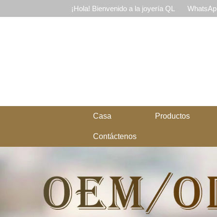
¡Hola! Bienvenido a la joyería QL
WhatsApp
Casa
Productos
Contáctenos