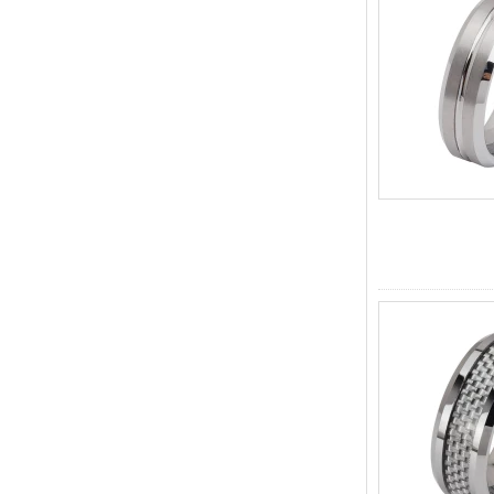
hombres Grabado láser
interno personalizado OEM
ODM suministro a granel
Anillo de carburo de
tungsteno con sello
cuadrado pulido negro al por
mayor de fábrica,
incrustación de madera con
patrón de cruz de concha de
abulón, anillo de declaración
religiosa para hombres
Grabado interior
personalizado OEM ODM
suministro a gr
Anillo de carburo de
tungsteno electrochapado en
oro rosa de 8 mm al por
mayor de fábrica, cuerda de
guitarra roja e incrustaciones
de ópalo triturado Alianza de
boda para hombres con
temática musical, grabado
láser interno personalizado
OEM ODM sumi