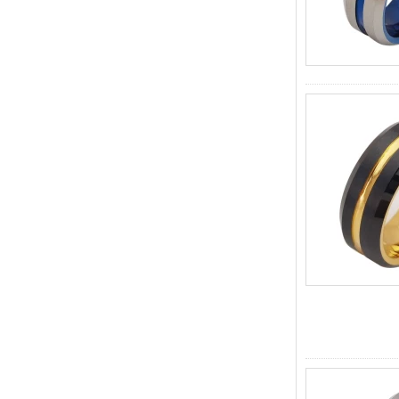
cómodo de 8 mm para
hombre
Anillo de carburo de
tungsteno para hombre,
alianza de boda cepillada
multifacética de 8 mm,
joyería para hombre de corte
geométrico minimalista
Anillo de carburo de
tungsteno galvanizado
marrón cepillado de 8 mm al
por mayor de fábrica, forma
abovedada de ajuste
cómodo, alianza de boda
para hombres con pared
interior de color rojo brillante,
grabado láser interno
personalizado OEM ODM
sumini
Anillo de carburo de
tungsteno de plata pulida de
8 mm al por mayor de
fábrica, incrustación central
de ópalo azul triturado con
tira de malaquita sintética,
alianza de boda para