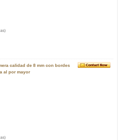
las)
imera calidad de 8 mm con bordes
a al por mayor
las)