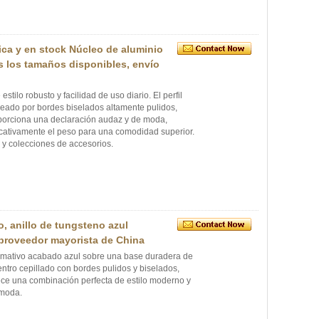
ica y en stock Núcleo de aluminio
 los tamaños disponibles, envío
tilo robusto y facilidad de uso diario. El perfil
ueado por bordes biselados altamente pulidos,
porciona una declaración audaz y de moda,
icativamente el peso para una comodidad superior.
 y colecciones de accesorios.
o, anillo de tungsteno azul
 proveedor mayorista de China
amativo acabado azul sobre una base duradera de
ntro cepillado con bordes pulidos y biselados,
rece una combinación perfecta de estilo moderno y
 moda.