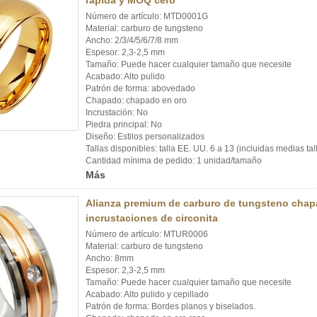
rápida y MOQ cero
Número de artículo: MTD0001G
Material: carburo de tungsteno
Ancho: 2/3/4/5/6/7/8 mm
Espesor: 2,3-2,5 mm
Tamaño: Puede hacer cualquier tamaño que necesite
Acabado: Alto pulido
Patrón de forma: abovedado
Chapado: chapado en oro
Incrustación: No
Piedra principal: No
Diseño: Estilos personalizados
Tallas disponibles: talla EE. UU. 6 a 13 (incluidas medias tal
Cantidad mínima de pedido: 1 unidad/tamaño
Más
Alianza premium de carburo de tungsteno chap
incrustaciones de circonita
Número de artículo: MTUR0006
Material: carburo de tungsteno
Ancho: 8mm
Espesor: 2,3-2,5 mm
Tamaño: Puede hacer cualquier tamaño que necesite
Acabado: Alto pulido y cepillado
Patrón de forma: Bordes planos y biselados.