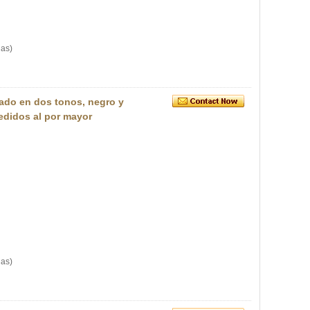
las)
lado en dos tonos, negro y
edidos al por mayor
las)