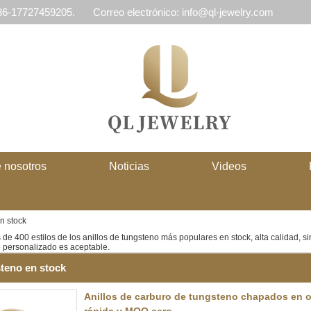
 86-17727459205.
Correo electrónico: info@ql-jewelry.com
 nosotros
Noticias
Videos
n stock
de 400 estilos de los anillos de tungsteno más populares en stock, alta calidad, si
o personalizado es aceptable.
steno en stock
Anillos de carburo de tungsteno chapados en o