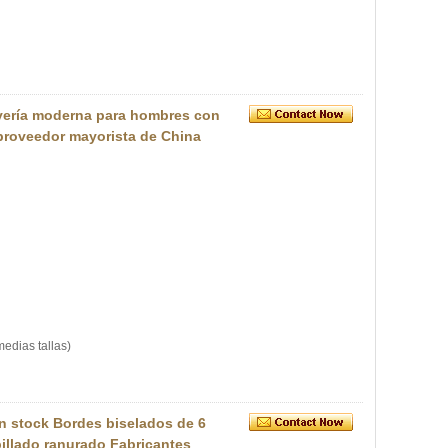
oyería moderna para hombres con
proveedor mayorista de China
edias tallas)
n stock Bordes biselados de 6
illado ranurado Fabricantes