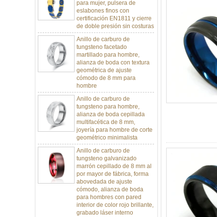
eslabones finos con
certificación EN1811 y cierre
de doble presión sin costuras
Anillo de carburo de
tungsteno facetado
martillado para hombre,
alianza de boda con textura
geométrica de ajuste
cómodo de 8 mm para
hombre
Anillo de carburo de
tungsteno para hombre,
alianza de boda cepillada
multifacética de 8 mm,
joyería para hombre de corte
geométrico minimalista
Anillo de carburo de
tungsteno galvanizado
marrón cepillado de 8 mm al
por mayor de fábrica, forma
abovedada de ajuste
cómodo, alianza de boda
para hombres con pared
interior de color rojo brillante,
grabado láser interno
personalizado OEM ODM