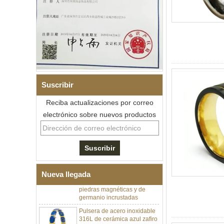
Suscribir
Reciba actualizaciones por correo
electrónico sobre nuevos productos
Pulsera de eslabones I de
acero inoxidable 304 de
cerámica con circonita negra
para hombre, cierre
desplegable de doble
empuje 316L, pulsera de
eslabones de terapia con
Nueva llegada
piedras magnéticas y de
germanio incrustadas
Pulsera de acero inoxidable
316L de cerámica azul zafiro
para mujer, pulsera de