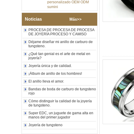
sumini
Anillo de carburo de
tungsteno de plata pulida de
Noticias
8 mm al por mayor de
Más>>
fábrica, incrustación central
de ópalo azul triturado con
PROCESA DE PROCESA DE PROCESA
tira de malaquita sintética,
DE JOYERÍA PROCESO Y CAMISO
alianza de boda para
Déjame diseñar mi anillo de carburo de
hombres Grabado láser
tungsteno.
interno personalizado OEM
ODM suministro a granel
¿Qué tan genial es el arte de metal en
joyería?
Anillo de carburo de
tungsteno con sello
Joyería única y de calidad.
cuadrado pulido negro al por
¡Álbum de anillo de los hombres!
mayor de fábrica,
incrustación de madera con
El anillo lleva el amor.
patrón de cruz de concha de
abulón, anillo de declaración
Bandas de boda de carburo de tungsteno
rojo
religiosa para hombres
Grabado interior
Cómo distinguir la calidad de la joyería
personalizado OEM ODM
de tungsteno.
suministro a gr
Super EDC, un juguete de gama alta en
Anillo de carburo de
manos del primer jugador
tungsteno electrochapado en
Joyería de tungsteno
oro rosa de 8 mm al por
mayor de fábrica, cuerda de