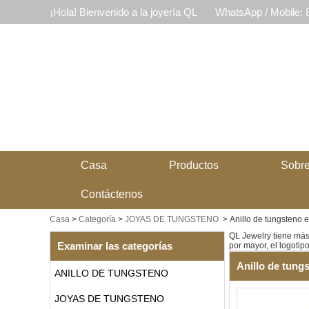
¡Hola! Bienvenido a la joyería QL
WhatsApp / Mobile:
Casa
Productos
Sobre
Contáctenos
Casa
>
Categoría
>
JOYAS DE TUNGSTENO
>
Anillo de tungsteno e
QL Jewelry tiene más 
Examinar las categorías
por mayor, el logotip
Anillo de tung
ANILLO DE TUNGSTENO
JOYAS DE TUNGSTENO