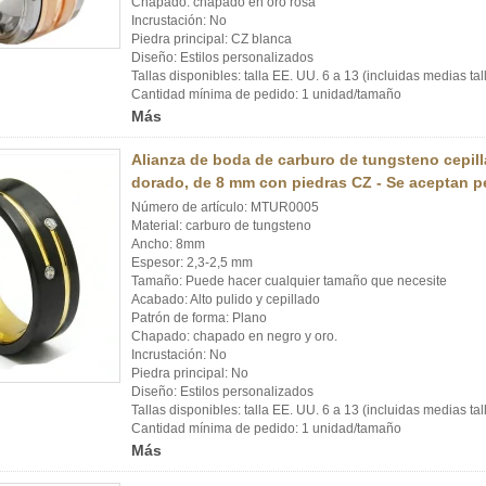
Chapado: chapado en oro rosa
Incrustación: No
Piedra principal: CZ blanca
Diseño: Estilos personalizados
Tallas disponibles: talla EE. UU. 6 a 13 (incluidas medias tal
Cantidad mínima de pedido: 1 unidad/tamaño
Más
Alianza de boda de carburo de tungsteno cepil
dorado, de 8 mm con piedras CZ - Se aceptan p
Número de artículo: MTUR0005
Material: carburo de tungsteno
Ancho: 8mm
Espesor: 2,3-2,5 mm
Tamaño: Puede hacer cualquier tamaño que necesite
Acabado: Alto pulido y cepillado
Patrón de forma: Plano
Chapado: chapado en negro y oro.
Incrustación: No
Piedra principal: No
Diseño: Estilos personalizados
Tallas disponibles: talla EE. UU. 6 a 13 (incluidas medias tal
Cantidad mínima de pedido: 1 unidad/tamaño
Más