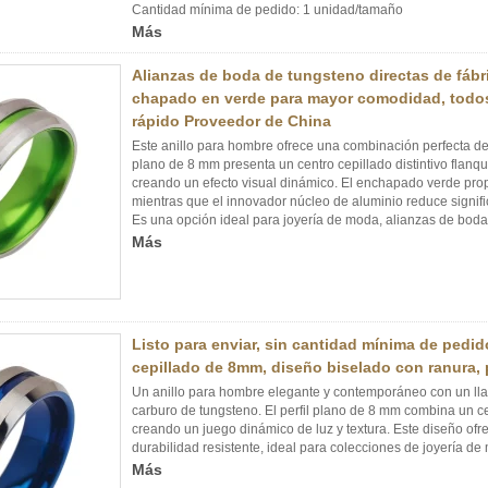
Cantidad mínima de pedido: 1 unidad/tamaño
Más
Alianzas de boda de tungsteno directas de fábr
chapado en verde para mayor comodidad, todos
rápido Proveedor de China
Este anillo para hombre ofrece una combinación perfecta de es
plano de 8 mm presenta un centro cepillado distintivo flanq
creando un efecto visual dinámico. El enchapado verde pro
mientras que el innovador núcleo de aluminio reduce signif
Es una opción ideal para joyería de moda, alianzas de boda
Más
Listo para enviar, sin cantidad mínima de pedid
cepillado de 8mm, diseño biselado con ranura,
Un anillo para hombre elegante y contemporáneo con un ll
carburo de tungsteno. El perfil plano de 8 mm combina un ce
creando un juego dinámico de luz y textura. Este diseño of
durabilidad resistente, ideal para colecciones de joyería de
Más