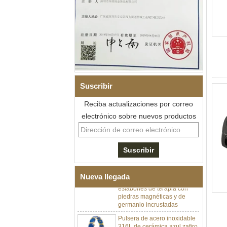
Suscribir
Reciba actualizaciones por correo
electrónico sobre nuevos productos
Pulsera de eslabones I de
acero inoxidable 304 de
cerámica con circonita negra
para hombre, cierre
desplegable de doble
empuje 316L, pulsera de
Nueva llegada
eslabones de terapia con
piedras magnéticas y de
germanio incrustadas
Pulsera de acero inoxidable
316L de cerámica azul zafiro
para mujer, pulsera de