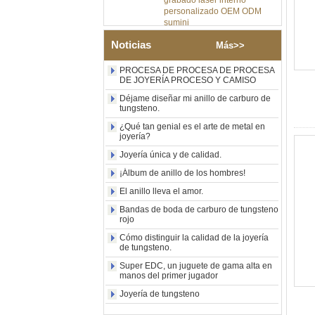
sumini
Anillo de carburo de
tungsteno de plata pulida de
Noticias
Más>>
8 mm al por mayor de
fábrica, incrustación central
PROCESA DE PROCESA DE PROCESA
de ópalo azul triturado con
DE JOYERÍA PROCESO Y CAMISO
tira de malaquita sintética,
alianza de boda para
Déjame diseñar mi anillo de carburo de
hombres Grabado láser
tungsteno.
interno personalizado OEM
¿Qué tan genial es el arte de metal en
ODM suministro a granel
joyería?
Anillo de carburo de
Joyería única y de calidad.
tungsteno con sello
cuadrado pulido negro al por
¡Álbum de anillo de los hombres!
mayor de fábrica,
El anillo lleva el amor.
incrustación de madera con
patrón de cruz de concha de
Bandas de boda de carburo de tungsteno
abulón, anillo de declaración
rojo
religiosa para hombres
Cómo distinguir la calidad de la joyería
Grabado interior
de tungsteno.
personalizado OEM ODM
suministro a gr
Super EDC, un juguete de gama alta en
manos del primer jugador
Anillo de carburo de
tungsteno electrochapado en
Joyería de tungsteno
oro rosa de 8 mm al por
mayor de fábrica, cuerda de