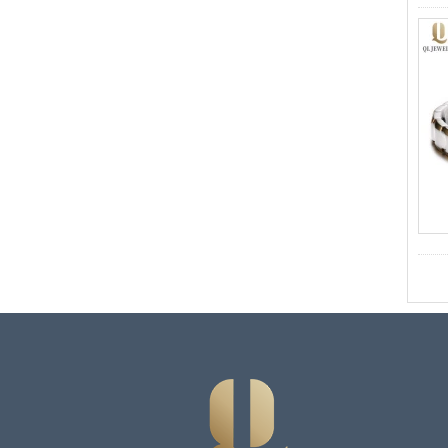
alianza de boda para
hombres Grabado láser
interno personalizado OEM
ODM suministro a granel
Anillo de carburo de
tungsteno con sello
cuadrado pulido negro al por
mayor de fábrica,
incrustación de madera con
patrón de cruz de concha de
abulón, anillo de declaración
religiosa para hombres
Grabado interior
personalizado OEM ODM
suministro a gr
Anillo de carburo de
tungsteno electrochapado en
oro rosa de 8 mm al por
mayor de fábrica, cuerda de
guitarra roja e incrustaciones
de ópalo triturado Alianza de
boda para hombres con
temática musical, grabado
láser interno personalizado
OEM ODM sumi