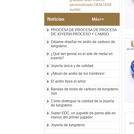
sumini
Anillo de carburo de
tungsteno de plata pulida de
Noticias
Más>>
8 mm al por mayor de
fábrica, incrustación central
PROCESA DE PROCESA DE PROCESA
de ópalo azul triturado con
DE JOYERÍA PROCESO Y CAMISO
tira de malaquita sintética,
alianza de boda para
Déjame diseñar mi anillo de carburo de
tungsteno.
hombres Grabado láser
interno personalizado OEM
¿Qué tan genial es el arte de metal en
ODM suministro a granel
joyería?
Anillo de carburo de
Joyería única y de calidad.
tungsteno con sello
cuadrado pulido negro al por
¡Álbum de anillo de los hombres!
mayor de fábrica,
El anillo lleva el amor.
incrustación de madera con
patrón de cruz de concha de
Bandas de boda de carburo de tungsteno
abulón, anillo de declaración
rojo
religiosa para hombres
Cómo distinguir la calidad de la joyería
Grabado interior
de tungsteno.
personalizado OEM ODM
suministro a gr
Super EDC, un juguete de gama alta en
manos del primer jugador
Anillo de carburo de
tungsteno electrochapado en
Joyería de tungsteno
oro rosa de 8 mm al por
mayor de fábrica, cuerda de