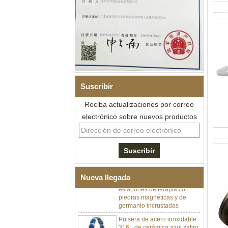
Suscribir
Reciba actualizaciones por correo
electrónico sobre nuevos productos
Pulsera de eslabones I de
acero inoxidable 304 de
cerámica con circonita negra
para hombre, cierre
desplegable de doble
empuje 316L, pulsera de
Nueva llegada
eslabones de terapia con
piedras magnéticas y de
germanio incrustadas
Pulsera de acero inoxidable
316L de cerámica azul zafiro
para mujer, pulsera de