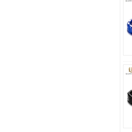
geométrica de ajuste
cómodo de 8 mm para
hombre
Anillo de carburo de
tungsteno para hombre,
alianza de boda cepillada
multifacética de 8 mm,
joyería para hombre de corte
geométrico minimalista
Anillo de carburo de
tungsteno galvanizado
marrón cepillado de 8 mm al
por mayor de fábrica, forma
abovedada de ajuste
cómodo, alianza de boda
para hombres con pared
interior de color rojo brillante,
grabado láser interno
personalizado OEM ODM
sumini
Anillo de carburo de
tungsteno de plata pulida de
8 mm al por mayor de
fábrica, incrustación central
de ópalo azul triturado con
tira de malaquita sintética,