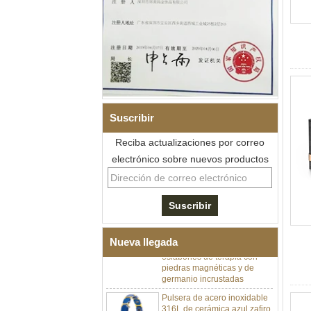
Suscribir
Reciba actualizaciones por correo
electrónico sobre nuevos productos
Pulsera de eslabones I de
acero inoxidable 304 de
cerámica con circonita negra
para hombre, cierre
desplegable de doble
empuje 316L, pulsera de
Nueva llegada
eslabones de terapia con
piedras magnéticas y de
germanio incrustadas
Pulsera de acero inoxidable
316L de cerámica azul zafiro
para mujer, pulsera de