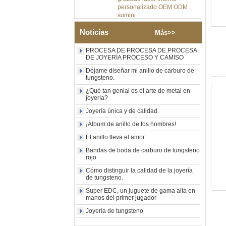
personalizado OEM ODM
sumini
Anillo de carburo de
tungsteno de plata pulida de
Noticias
Más>>
8 mm al por mayor de
fábrica, incrustación central
PROCESA DE PROCESA DE PROCESA
de ópalo azul triturado con
DE JOYERÍA PROCESO Y CAMISO
tira de malaquita sintética,
Déjame diseñar mi anillo de carburo de
alianza de boda para
tungsteno.
hombres Grabado láser
interno personalizado OEM
¿Qué tan genial es el arte de metal en
ODM suministro a granel
joyería?
Anillo de carburo de
Joyería única y de calidad.
tungsteno con sello
¡Álbum de anillo de los hombres!
cuadrado pulido negro al por
mayor de fábrica,
El anillo lleva el amor.
incrustación de madera con
patrón de cruz de concha de
Bandas de boda de carburo de tungsteno
abulón, anillo de declaración
rojo
religiosa para hombres
Cómo distinguir la calidad de la joyería
Grabado interior
de tungsteno.
personalizado OEM ODM
suministro a gr
Super EDC, un juguete de gama alta en
manos del primer jugador
Anillo de carburo de
Joyería de tungsteno
tungsteno electrochapado en
oro rosa de 8 mm al por