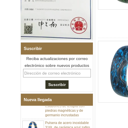
Suscribir
Reciba actualizaciones por correo
electrónico sobre nuevos productos
Pulsera de eslabones I de
acero inoxidable 304 de
cerámica con circonita negra
para hombre, cierre
desplegable de doble
empuje 316L, pulsera de
Nueva llegada
eslabones de terapia con
piedras magnéticas y de
germanio incrustadas
Pulsera de acero inoxidable
316L de cerámica azul zafiro
para mujer, pulsera de