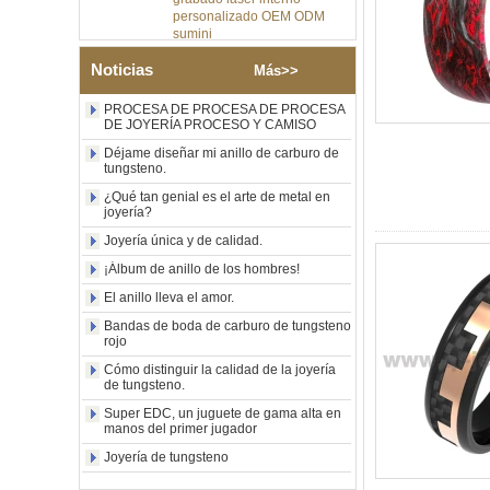
sumini
Anillo de carburo de
tungsteno de plata pulida de
Noticias
Más>>
8 mm al por mayor de
fábrica, incrustación central
PROCESA DE PROCESA DE PROCESA
de ópalo azul triturado con
DE JOYERÍA PROCESO Y CAMISO
tira de malaquita sintética,
alianza de boda para
Déjame diseñar mi anillo de carburo de
hombres Grabado láser
tungsteno.
interno personalizado OEM
¿Qué tan genial es el arte de metal en
ODM suministro a granel
joyería?
Anillo de carburo de
Joyería única y de calidad.
tungsteno con sello
cuadrado pulido negro al por
¡Álbum de anillo de los hombres!
mayor de fábrica,
El anillo lleva el amor.
incrustación de madera con
patrón de cruz de concha de
Bandas de boda de carburo de tungsteno
abulón, anillo de declaración
rojo
religiosa para hombres
Grabado interior
Cómo distinguir la calidad de la joyería
de tungsteno.
personalizado OEM ODM
suministro a gr
Super EDC, un juguete de gama alta en
manos del primer jugador
Anillo de carburo de
tungsteno electrochapado en
Joyería de tungsteno
oro rosa de 8 mm al por
mayor de fábrica, cuerda de