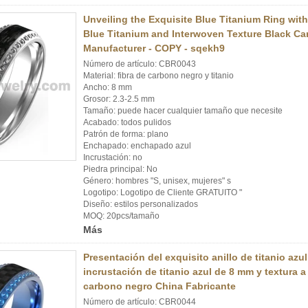
Unveiling the Exquisite Blue Titanium Ring wit
Blue Titanium and Interwoven Texture Black Ca
Manufacturer - COPY - sqekh9
Número de artículo: CBR0043
Material: fibra de carbono negro y titanio
Ancho: 8 mm
Grosor: 2.3-2.5 mm
Tamaño: puede hacer cualquier tamaño que necesite
Acabado: todos pulidos
Patrón de forma: plano
Enchapado: enchapado azul
Incrustación: no
Piedra principal: No
Género: hombres "S, unisex, mujeres" s
Logotipo: Logotipo de Cliente GRATUITO "
Diseño: estilos personalizados
MOQ: 20pcs/tamaño
Más
Presentación del exquisito anillo de titanio azu
incrustación de titanio azul de 8 mm y textura a
carbono negro China Fabricante
Número de artículo: CBR0044