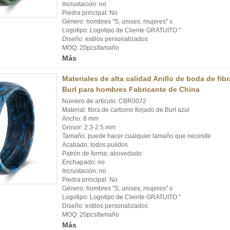
Incrustación: no
Piedra principal: No
Género: hombres "S, unisex, mujeres" s
Logotipo: Logotipo de Cliente GRATUITO "
Diseño: estilos personalizados
MOQ: 20pcs/tamaño
Más
Materiales de alta calidad Anillo de boda de fib
Burl para hombres Fabricante de China
Número de artículo: CBR0072
Material: fibra de carbono forjado de Burl azul
Ancho: 8 mm
Grosor: 2.3-2.5 mm
Tamaño: puede hacer cualquier tamaño que necesite
Acabado: todos pulidos
Patrón de forma: abovedado
Enchapado: no
Incrustación: no
Piedra principal: No
Género: hombres "S, unisex, mujeres" s
Logotipo: Logotipo de Cliente GRATUITO "
Diseño: estilos personalizados
MOQ: 20pcs/tamaño
Más