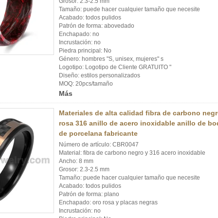
Grosor: 2.3-2.5 mm
Tamaño: puede hacer cualquier tamaño que necesite
Acabado: todos pulidos
Patrón de forma: abovedado
Enchapado: no
Incrustación: no
Piedra principal: No
Género: hombres "S, unisex, mujeres" s
Logotipo: Logotipo de Cliente GRATUITO "
Diseño: estilos personalizados
MOQ: 20pcs/tamaño
Más
Materiales de alta calidad fibra de carbono neg
rosa 316 anillo de acero inoxidable anillo de bo
de porcelana fabricante
Número de artículo: CBR0047
Material: fibra de carbono negro y 316 acero inoxidable
Ancho: 8 mm
Grosor: 2.3-2.5 mm
Tamaño: puede hacer cualquier tamaño que necesite
Acabado: todos pulidos
Patrón de forma: plano
Enchapado: oro rosa y placas negras
Incrustación: no