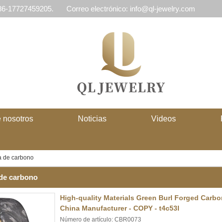
 86-17727459205.
Correo electrónico: info@ql-jewelry.com
 nosotros
Noticias
Videos
ra de carbono
 de carbono
High-quality Materials Green Burl Forged Carb
China Manufacturer - COPY - t4c53l
Número de artículo: CBR0073