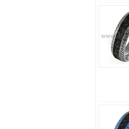
cómodo de 8 mm para
hombre
Anillo de carburo de
tungsteno para hombre,
alianza de boda cepillada
multifacética de 8 mm,
joyería para hombre de corte
geométrico minimalista
Anillo de carburo de
tungsteno galvanizado
marrón cepillado de 8 mm al
por mayor de fábrica, forma
abovedada de ajuste
cómodo, alianza de boda
para hombres con pared
interior de color rojo brillante,
grabado láser interno
personalizado OEM ODM
sumini
Anillo de carburo de
tungsteno de plata pulida de
8 mm al por mayor de
fábrica, incrustación central
de ópalo azul triturado con
tira de malaquita sintética,
alianza de boda para