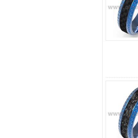
hombres Grabado láser
interno personalizado OEM
ODM suministro a granel
Anillo de carburo de
tungsteno con sello
cuadrado pulido negro al por
mayor de fábrica,
incrustación de madera con
patrón de cruz de concha de
abulón, anillo de declaración
religiosa para hombres
Grabado interior
personalizado OEM ODM
suministro a gr
Anillo de carburo de
tungsteno electrochapado en
oro rosa de 8 mm al por
mayor de fábrica, cuerda de
guitarra roja e incrustaciones
de ópalo triturado Alianza de
boda para hombres con
temática musical, grabado
láser interno personalizado
OEM ODM sumi