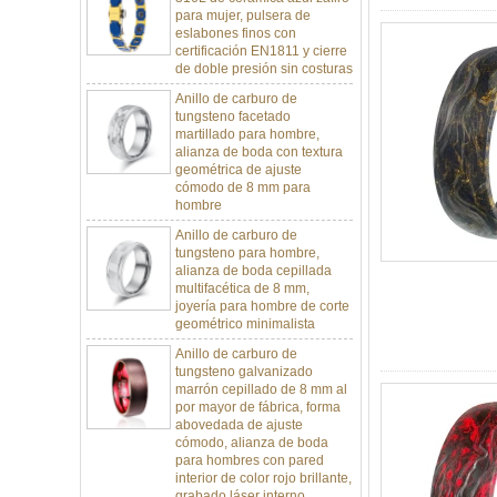
eslabones finos con
certificación EN1811 y cierre
de doble presión sin costuras
Anillo de carburo de
tungsteno facetado
martillado para hombre,
alianza de boda con textura
geométrica de ajuste
cómodo de 8 mm para
hombre
Anillo de carburo de
tungsteno para hombre,
alianza de boda cepillada
multifacética de 8 mm,
joyería para hombre de corte
geométrico minimalista
Anillo de carburo de
tungsteno galvanizado
marrón cepillado de 8 mm al
por mayor de fábrica, forma
abovedada de ajuste
cómodo, alianza de boda
para hombres con pared
interior de color rojo brillante,
grabado láser interno
personalizado OEM ODM