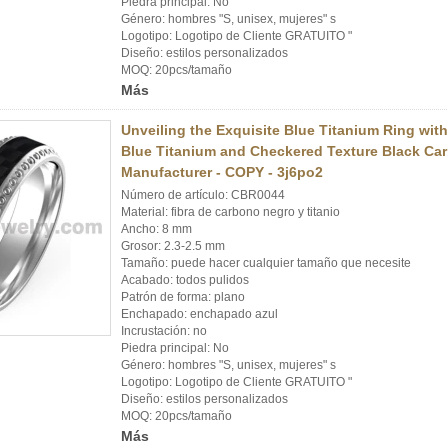
Piedra principal: No
Género: hombres "S, unisex, mujeres" s
Logotipo: Logotipo de Cliente GRATUITO "
Diseño: estilos personalizados
MOQ: 20pcs/tamaño
Más
Unveiling the Exquisite Blue Titanium Ring wit
Blue Titanium and Checkered Texture Black Car
Manufacturer - COPY - 3j6po2
Número de artículo: CBR0044
Material: fibra de carbono negro y titanio
Ancho: 8 mm
Grosor: 2.3-2.5 mm
Tamaño: puede hacer cualquier tamaño que necesite
Acabado: todos pulidos
Patrón de forma: plano
Enchapado: enchapado azul
Incrustación: no
Piedra principal: No
Género: hombres "S, unisex, mujeres" s
Logotipo: Logotipo de Cliente GRATUITO "
Diseño: estilos personalizados
MOQ: 20pcs/tamaño
Más