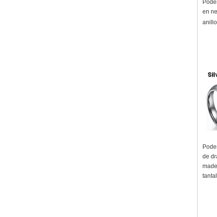
Podem
en ne
anill
Podem
de dr
mader
tanta