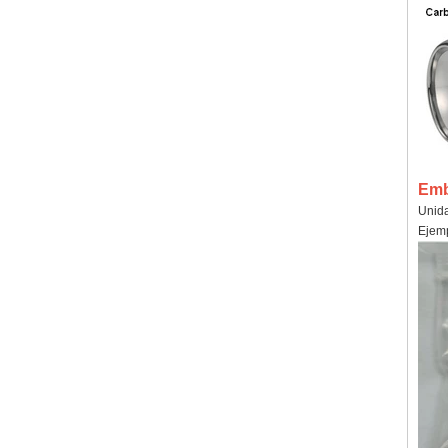
Emb
Unida
Ejemp