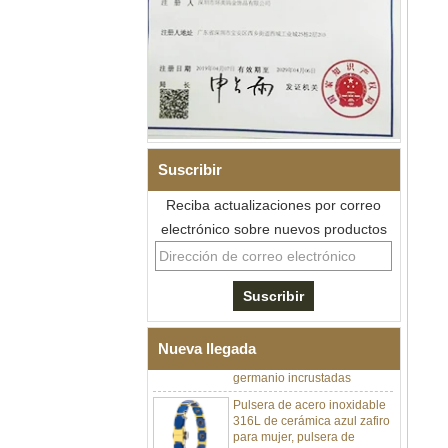
Suscribir
Reciba actualizaciones por correo
electrónico sobre nuevos productos
Pulsera de eslabones I de
acero inoxidable 304 de
cerámica con circonita negra
para hombre, cierre
desplegable de doble
empuje 316L, pulsera de
eslabones de terapia con
piedras magnéticas y de
Nueva llegada
germanio incrustadas
Pulsera de acero inoxidable
316L de cerámica azul zafiro
para mujer, pulsera de
eslabones finos con