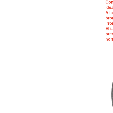
Con
ide
Al c
bron
irro
El t
pre
nor