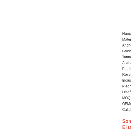
Númer
Mater
Anch
Groso
Tamañ
Acaba
Patró
Reves
Incru
Piedr
Diseñ
MOQ: 
OEM/
Calid
Som
El t