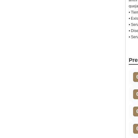
años 
queja
• Tie
• Exi
• Ser
• Dis
• Ser
Pre