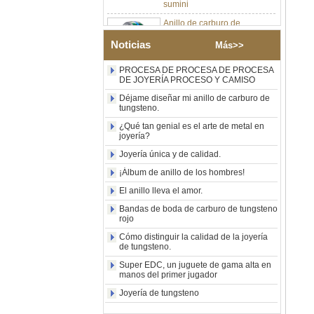
Anillo de carburo de
tungsteno de plata pulida de
8 mm al por mayor de
Noticias
fábrica, incrustación central
Más>>
de ópalo azul triturado con
tira de malaquita sintética,
PROCESA DE PROCESA DE PROCESA
alianza de boda para
DE JOYERÍA PROCESO Y CAMISO
hombres Grabado láser
Déjame diseñar mi anillo de carburo de
interno personalizado OEM
tungsteno.
ODM suministro a granel
¿Qué tan genial es el arte de metal en
Anillo de carburo de
joyería?
tungsteno con sello
cuadrado pulido negro al por
Joyería única y de calidad.
mayor de fábrica,
¡Álbum de anillo de los hombres!
incrustación de madera con
patrón de cruz de concha de
El anillo lleva el amor.
abulón, anillo de declaración
religiosa para hombres
Bandas de boda de carburo de tungsteno
rojo
Grabado interior
personalizado OEM ODM
Cómo distinguir la calidad de la joyería
suministro a gr
de tungsteno.
Anillo de carburo de
Super EDC, un juguete de gama alta en
tungsteno electrochapado en
manos del primer jugador
oro rosa de 8 mm al por
Joyería de tungsteno
mayor de fábrica, cuerda de
guitarra roja e incrustaciones