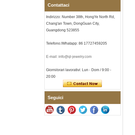
interna personalizzata OEM
Contattaci
ODM fornitura in
Bracciale da uomo a maglie I
Indirizzo: Number 38th, HongYe North Rd,
in acciaio inossidabile 304
Chang'an Town, DongGuan City,
con zirconi neri in ceramica,
chiusura deployante a
Guangdong 523855
doppia pressione 316L,
bracciale a maglie per
terapia con pietre
Telefono:/Whatapp: 86 17727459205
magnetiche e germanio
incorporate
E-mail: info@ql-jewelry.com
Bracciale da donna in
acciaio inossidabile 316L in
Giorni/orari lavorativi: Lun - Dom / 9:00 -
ceramica blu zaffiro,
bracciale a maglie fini
20:00
certificato EN1811 con
doppia chiusura a pressione
senza soluzione di continuità
Seguici
Anello da uomo in carburo di
tungsteno sfaccettato
martellato, fede nuziale da
uomo con texture geometrica
dalla vestibilità comoda da 8
mm
Anello da uomo in carburo di
tungsteno, fede nuziale