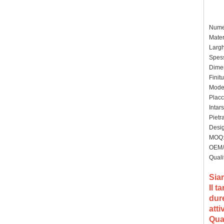
Numer
Mater
Larg
Spes
Dimen
Finit
Model
Placc
Intars
Pietr
Design
MOQ: 
OEM/
Qualit
Sia
Il t
dure
att
Quan