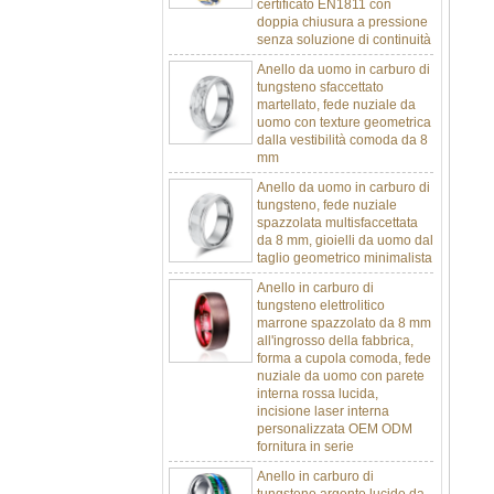
doppia chiusura a pressione
senza soluzione di continuità
Anello da uomo in carburo di
tungsteno sfaccettato
martellato, fede nuziale da
uomo con texture geometrica
dalla vestibilità comoda da 8
mm
Anello da uomo in carburo di
tungsteno, fede nuziale
spazzolata multisfaccettata
da 8 mm, gioielli da uomo dal
taglio geometrico minimalista
Anello in carburo di
tungsteno elettrolitico
marrone spazzolato da 8 mm
all'ingrosso della fabbrica,
forma a cupola comoda, fede
nuziale da uomo con parete
interna rossa lucida,
incisione laser interna
personalizzata OEM ODM
fornitura in serie
Anello in carburo di
tungsteno argento lucido da
8 mm all'ingrosso di fabbrica,