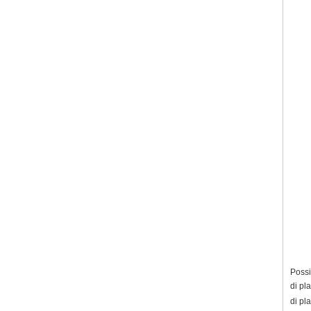
Possia
di pla
di pla