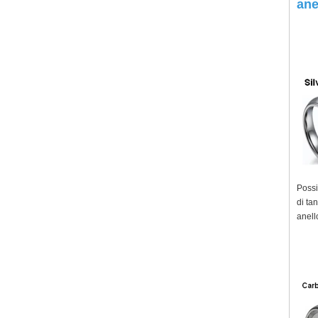
ane
Possia
di tan
anello