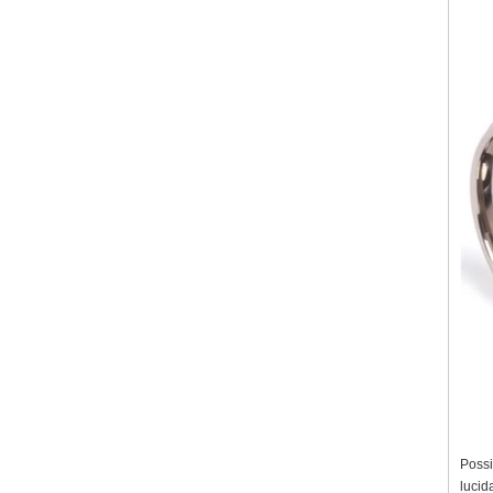
Possia
lucida