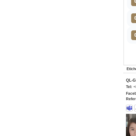
Etich
QL-G
Tel:
+
Faceb
Refer