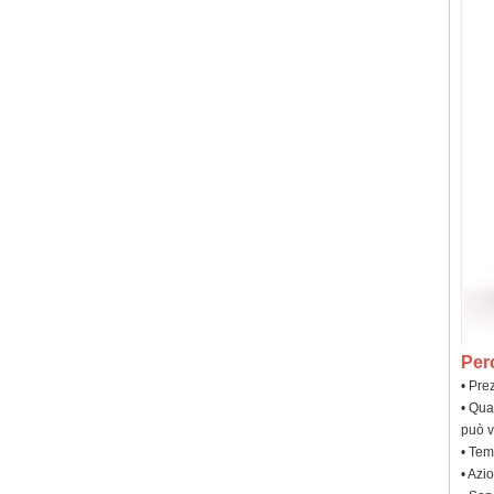
Per
• Prez
• Qua
può v
• Tem
• Azi