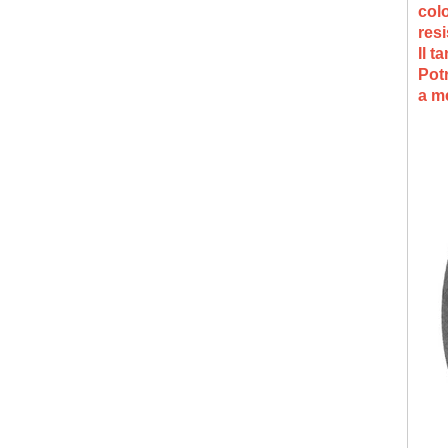
colo
resi
Il t
Pot
a me