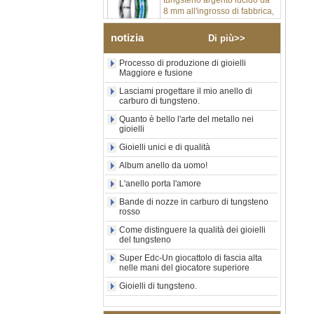
inserto centrale in opale blu
schiacciato con striscia
sintetica in malachite, fede
notizia
Di più>>
nuziale da uomo con
incisione laser interna
Processo di produzione di gioielli
personalizzata OEM ODM
Maggiore e fusione
fornitura in serie
Lasciami progettare il mio anello di
Anello in carburo di
carburo di tungsteno.
tungsteno con sigillo
quadrato nero lucido
Quanto è bello l'arte del metallo nei
gioielli
all'ingrosso di fabbrica,
intarsio in legno con motivo a
Gioielli unici e di qualità
croce in conchiglia di
abalone, anello di
Album anello da uomo!
dichiarazione religiosa da
L'anello porta l'amore
uomo Incisione interna
personalizzata OEM ODM
Bande di nozze in carburo di tungsteno
Fornitura all'
rosso
Anello in carburo di
Come distinguere la qualità dei gioielli
tungsteno elettrolitico in oro
del tungsteno
rosa da 8 mm all'ingrosso
Super Edc-Un giocattolo di fascia alta
della fabbrica, corda per
nelle mani del giocatore superiore
chitarra rossa e fede nuziale
per uomo a tema musicale
Gioielli di tungsteno.
con intarsio opale
schiacciato, incisione laser