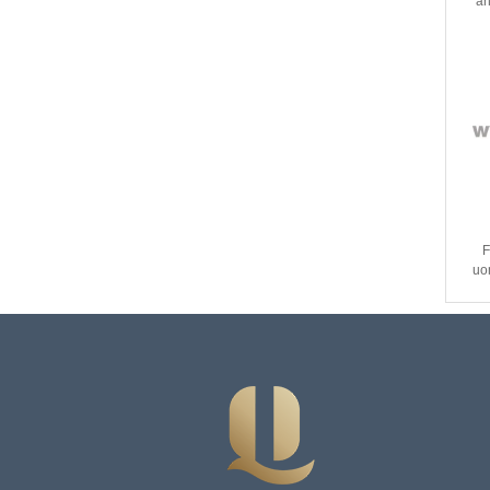
an
mar
F
uo
c