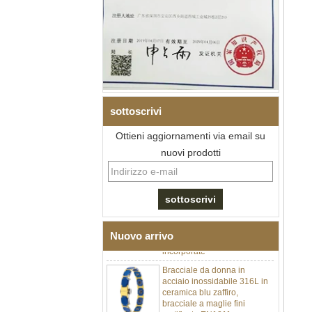
sottoscrivi
Ottieni aggiornamenti via email su
Bracciale da uomo a maglie I
nuovi prodotti
in acciaio inossidabile 304
con zirconi neri in ceramica,
chiusura deployante a
doppia pressione 316L,
bracciale a maglie per
terapia con pietre
magnetiche e germanio
Nuovo arrivo
incorporate
Bracciale da donna in
acciaio inossidabile 316L in
ceramica blu zaffiro,
bracciale a maglie fini
certificato EN1811 con