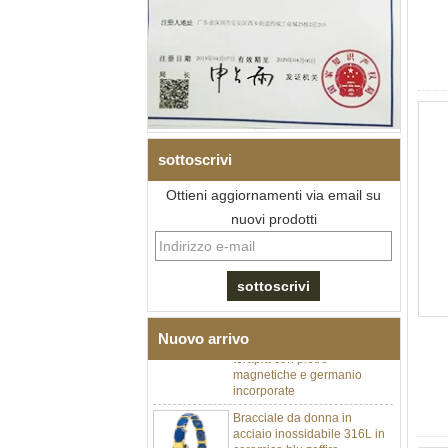
sottoscrivi
Ottieni aggiornamenti via email su
nuovi prodotti
Bracciale da uomo a maglie I
in acciaio inossidabile 304
con zirconi neri in ceramica,
chiusura deployante a
doppia pressione 316L,
bracciale a maglie per
Nuovo arrivo
terapia con pietre
magnetiche e germanio
incorporate
Bracciale da donna in
acciaio inossidabile 316L in
ceramica blu zaffiro,
bracciale a maglie fini