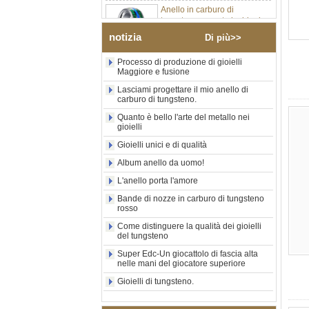
tungsteno argento lucido da
8 mm all'ingrosso di fabbrica,
inserto centrale in opale blu
notizia
Di più>>
schiacciato con striscia
sintetica in malachite, fede
Processo di produzione di gioielli
nuziale da uomo con
Maggiore e fusione
incisione laser interna
personalizzata OEM ODM
Lasciami progettare il mio anello di
fornitura in serie
carburo di tungsteno.
Anello in carburo di
Quanto è bello l'arte del metallo nei
tungsteno con sigillo
gioielli
quadrato nero lucido
Gioielli unici e di qualità
all'ingrosso di fabbrica,
intarsio in legno con motivo a
Album anello da uomo!
croce in conchiglia di
L'anello porta l'amore
abalone, anello di
dichiarazione religiosa da
Bande di nozze in carburo di tungsteno
uomo Incisione interna
rosso
personalizzata OEM ODM
Fornitura all'
Come distinguere la qualità dei gioielli
del tungsteno
Anello in carburo di
Super Edc-Un giocattolo di fascia alta
tungsteno elettrolitico in oro
nelle mani del giocatore superiore
rosa da 8 mm all'ingrosso
della fabbrica, corda per
Gioielli di tungsteno.
chitarra rossa e fede nuziale
per uomo a tema musicale