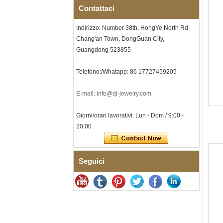
con intarsio opale
Contattaci
schiacciato, incisione laser
interna personalizzata OEM
ODM fornitura in
Indirizzo: Number 38th, HongYe North Rd,
Bracciale da uomo a maglie I
Chang'an Town, DongGuan City,
in acciaio inossidabile 304
Guangdong 523855
con zirconi neri in ceramica,
chiusura deployante a
doppia pressione 316L,
Telefono:/Whatapp: 86 17727459205
bracciale a maglie per
terapia con pietre
E-mail: info@ql-jewelry.com
magnetiche e germanio
incorporate
Giorni/orari lavorativi: Lun - Dom / 9:00 -
Bracciale da donna in
acciaio inossidabile 316L in
20:00
ceramica blu zaffiro,
bracciale a maglie fini
certificato EN1811 con
doppia chiusura a pressione
Seguici
senza soluzione di continuità
Anello da uomo in carburo di
tungsteno sfaccettato
martellato, fede nuziale da
uomo con texture geometrica
dalla vestibilità comoda da 8
mm