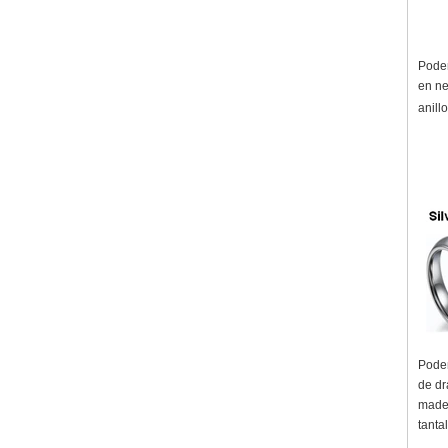
Podem
en ne
anill
Podem
de dr
mader
tanta