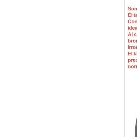
Som
El t
Con
ide
Al c
bron
irro
El t
pre
nor