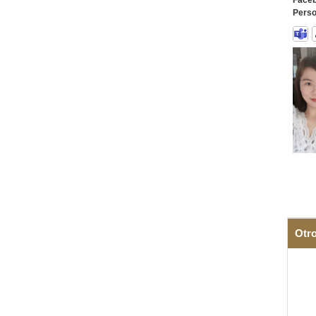
Faceb
Perso
Otr