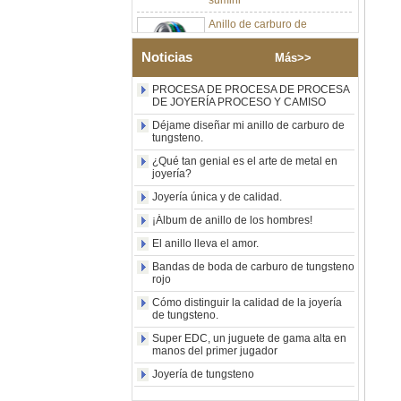
Anillo de carburo de
tungsteno de plata pulida de
8 mm al por mayor de
fábrica, incrustación central
Noticias
Más>>
de ópalo azul triturado con
tira de malaquita sintética,
PROCESA DE PROCESA DE PROCESA
alianza de boda para
DE JOYERÍA PROCESO Y CAMISO
hombres Grabado láser
interno personalizado OEM
Déjame diseñar mi anillo de carburo de
ODM suministro a granel
tungsteno.
Anillo de carburo de
¿Qué tan genial es el arte de metal en
joyería?
tungsteno con sello
cuadrado pulido negro al por
Joyería única y de calidad.
mayor de fábrica,
incrustación de madera con
¡Álbum de anillo de los hombres!
patrón de cruz de concha de
El anillo lleva el amor.
abulón, anillo de declaración
religiosa para hombres
Bandas de boda de carburo de tungsteno
Grabado interior
rojo
personalizado OEM ODM
Cómo distinguir la calidad de la joyería
suministro a gr
de tungsteno.
Anillo de carburo de
Super EDC, un juguete de gama alta en
tungsteno electrochapado en
manos del primer jugador
oro rosa de 8 mm al por
mayor de fábrica, cuerda de
Joyería de tungsteno
guitarra roja e incrustaciones
de ópalo triturado Alianza de