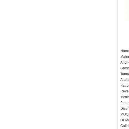
Númer
Mater
Anch
Groso
Tamañ
Acaba
Patró
Reves
Incru
Piedr
Diseñ
MOQ: 
OEM/
Calid