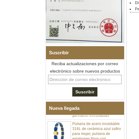
Di
Pe
Suscribir
Reciba actualizaciones por correo
Pulsera de eslabones I de
electrónico sobre nuevos productos
acero inoxidable 304 de
cerámica con circonita negra
para hombre, cierre
desplegable de doble
empuje 316L, pulsera de
eslabones de terapia con
piedras magnéticas y de
Nueva llegada
germanio incrustadas
Pulsera de acero inoxidable
316L de cerámica azul zafiro
para mujer, pulsera de
eslabones finos con
certificación EN1811 y cierre