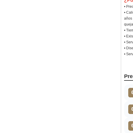
¿Po
• Pre
• Cal
años 
queja
• Tie
• Exi
• Ser
• Dis
• Ser
Pre