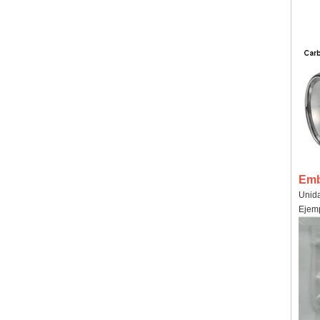
Emb
Unida
Ejemp