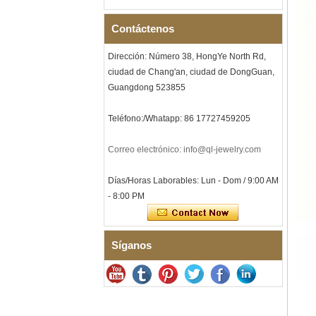
guitarra roja e incrustaciones
de ópalo triturado Alianza de
boda para hombres con
Contáctenos
temática musical, grabado
láser interno personalizado
Dirección: Número 38, HongYe North Rd,
OEM ODM sumi
ciudad de Chang'an, ciudad de DongGuan,
Pulsera de eslabones I de
Guangdong 523855
acero inoxidable 304 de
cerámica con circonita negra
para hombre, cierre
Teléfono:/Whatapp: 86 17727459205
desplegable de doble
empuje 316L, pulsera de
eslabones de terapia con
Correo electrónico: info@ql-jewelry.com
piedras magnéticas y de
germanio incrustadas
Días/Horas Laborables: Lun - Dom / 9:00 AM
Pulsera de acero inoxidable
- 8:00 PM
316L de cerámica azul zafiro
para mujer, pulsera de
eslabones finos con
certificación EN1811 y cierre
de doble presión sin costuras
Síganos
Anillo de carburo de
tungsteno facetado
martillado para hombre,
alianza de boda con textura
geométrica de ajuste