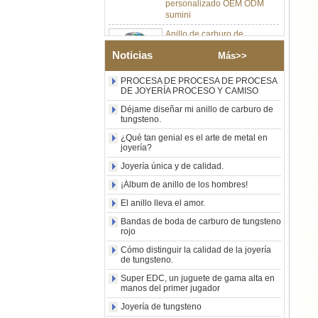
sumini
Anillo de carburo de
tungsteno de plata pulida de
8 mm al por mayor de
Noticias
fábrica, incrustación central
Más>>
de ópalo azul triturado con
tira de malaquita sintética,
PROCESA DE PROCESA DE PROCESA
alianza de boda para
DE JOYERÍA PROCESO Y CAMISO
hombres Grabado láser
Déjame diseñar mi anillo de carburo de
interno personalizado OEM
tungsteno.
ODM suministro a granel
¿Qué tan genial es el arte de metal en
Anillo de carburo de
joyería?
tungsteno con sello
cuadrado pulido negro al por
Joyería única y de calidad.
mayor de fábrica,
¡Álbum de anillo de los hombres!
incrustación de madera con
patrón de cruz de concha de
El anillo lleva el amor.
abulón, anillo de declaración
Bandas de boda de carburo de tungsteno
religiosa para hombres
rojo
Grabado interior
personalizado OEM ODM
Cómo distinguir la calidad de la joyería
suministro a gr
de tungsteno.
Anillo de carburo de
Super EDC, un juguete de gama alta en
tungsteno electrochapado en
manos del primer jugador
oro rosa de 8 mm al por
Joyería de tungsteno
mayor de fábrica, cuerda de