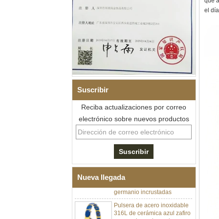
que a
el día
Suscribir
Reciba actualizaciones por correo
electrónico sobre nuevos productos
Pulsera de eslabones I de
acero inoxidable 304 de
cerámica con circonita negra
para hombre, cierre
desplegable de doble
empuje 316L, pulsera de
eslabones de terapia con
piedras magnéticas y de
Nueva llegada
germanio incrustadas
Pulsera de acero inoxidable
316L de cerámica azul zafiro
para mujer, pulsera de