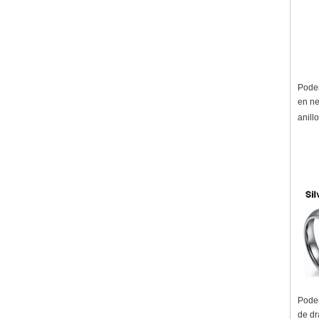
Podem
en ne
anill
Podem
de dr