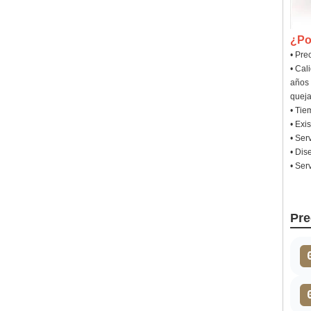
¿Po
• Pre
• Cal
años 
queja
• Tie
• Exi
• Ser
• Dis
• Ser
Pre