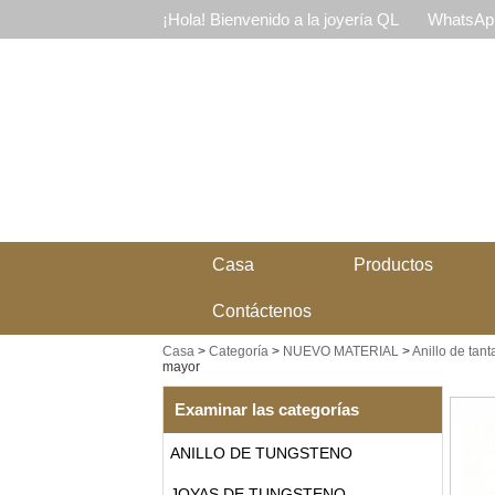
¡Hola! Bienvenido a la joyería QL
WhatsApp
Casa
Productos
Contáctenos
Casa
>
Categoría
>
NUEVO MATERIAL
>
Anillo de tant
mayor
Examinar las categorías
ANILLO DE TUNGSTENO
JOYAS DE TUNGSTENO