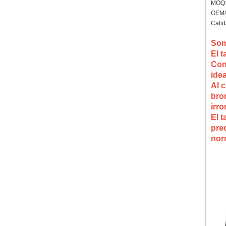
MOQ: 
OEM/
Calid
Som
El t
Con
ide
Al c
bron
irro
El t
pre
nor