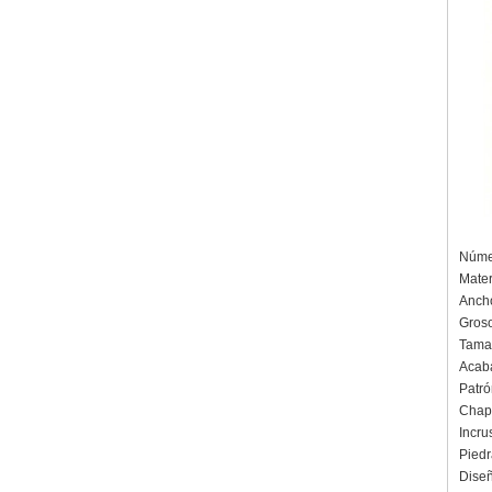
hombres Grabado láser
interno personalizado OEM
ODM suministro a granel
Anillo de carburo de
tungsteno con sello
cuadrado pulido negro al por
mayor de fábrica,
incrustación de madera con
patrón de cruz de concha de
abulón, anillo de declaración
religiosa para hombres
Grabado interior
personalizado OEM ODM
suministro a gr
Númer
Anillo de carburo de
Mater
tungsteno electrochapado en
Anch
oro rosa de 8 mm al por
Groso
mayor de fábrica, cuerda de
Tamañ
guitarra roja e incrustaciones
de ópalo triturado Alianza de
Acaba
boda para hombres con
Patró
temática musical, grabado
Chapa
láser interno personalizado
Incru
OEM ODM sumi
Piedr
Diseñ