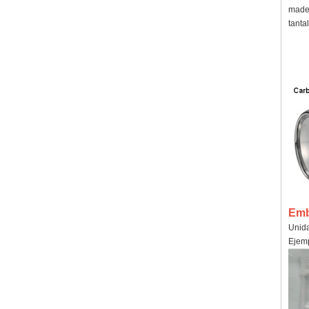
mader
tanta
Emb
Unida
Ejemp