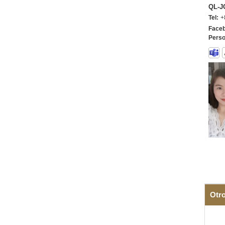
QL-J
Tel:
+
Faceb
Perso
Otr