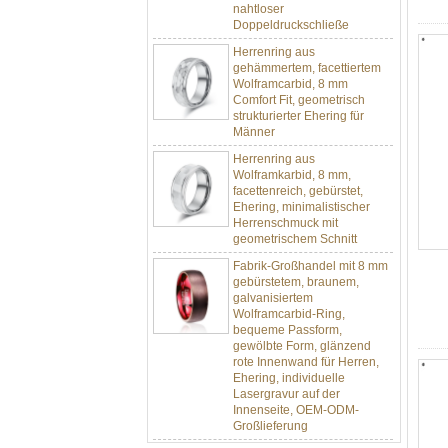
Doppeldruckschließe
Herrenring aus
gehämmertem, facettiertem
Wolframcarbid, 8 mm
Comfort Fit, geometrisch
strukturierter Ehering für
Männer
Herrenring aus
Wolframkarbid, 8 mm,
facettenreich, gebürstet,
Ehering, minimalistischer
Herrenschmuck mit
geometrischem Schnitt
Fabrik-Großhandel mit 8 mm
gebürstetem, braunem,
galvanisiertem
Wolframcarbid-Ring,
bequeme Passform,
gewölbte Form, glänzend
rote Innenwand für Herren,
Ehering, individuelle
Lasergravur auf der
Innenseite, OEM-ODM-
Großlieferung
Fabrikgroßhandel mit 8 mm