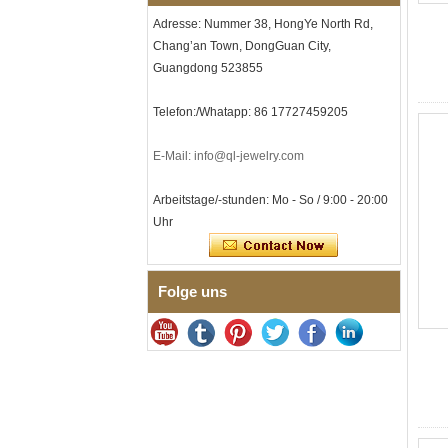
Lasergravur, OEM-ODM-
Adresse: Nummer 38, HongYe North Rd,
Großlieferung
Chang’an Town, DongGuan City,
Herren-I-Links-Armband aus
Guangdong 523855
schwarzem Zirkonoxid-
Keramik-Edelstahl 304,
316L-Doppeldruck-
Telefon:/Whatapp: 86 17727459205
Faltschließe, eingebettetes
Magnet- und
Germaniumstein-Therapie-
E-Mail: info@ql-jewelry.com
Link-Armband
Damenarmband aus
Arbeitstage/-stunden: Mo - So / 9:00 - 20:00
saphirblauem Keramik-
Uhr
Edelstahl 316L, EN1811-
zertifiziertes
Feingliederarmband mit
nahtloser
Doppeldruckschließe
Folge uns
Herrenring aus
gehämmertem, facettiertem
Wolframcarbid, 8 mm
Comfort Fit, geometrisch
strukturierter Ehering für
Männer
Herrenring aus
Wolframkarbid, 8 mm,