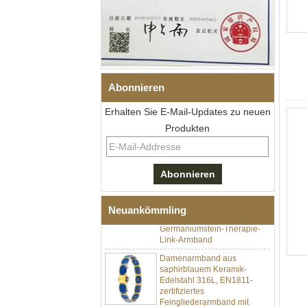
Abonnieren
Erhalten Sie E-Mail-Updates zu neuen
Produkten
Herren-I-Links-Armband aus
schwarzem Zirkonoxid-
Keramik-Edelstahl 304,
316L-Doppeldruck-
Faltschließe, eingebettetes
Magnet- und
Neuankömmling
Germaniumstein-Therapie-
Link-Armband
Damenarmband aus
saphirblauem Keramik-
Edelstahl 316L, EN1811-
zertifiziertes
Feingliederarmband mit
nahtloser