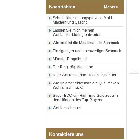
poliertem Silber-
Wolframkarbid-Ring,
Nachrichten
Mehr>>
zentraler Einlage aus
zerkleinertem blauem Opal
Schmuckherstellungsprozess-Mold-
mit synthetischem
Machen und Casting
Malachitstreifen, Herren-
Lassen Sie mich meinen
Ehering, individuelle innere
Wolframkarbidring entwerfen.
Lasergravur, OEM-ODM-
Großlieferung
Wie cool ist die Metallkunst in Schmuck
Fabrikgroßhandel mit
Einzigartiger und hochwertiger Schmuck
schwarzem, poliertem,
Männer-Ringalbum!
quadratischem Siegelring
aus Wolframkarbid,
Der Ring trägt die Liebe
Holzeinlage mit Abalone-
Muschel-Kreuzmuster,
Rote Wolframkarbid-Hochzeitsbänder
religiöser Statement-Ring für
Wie unterscheidet man die Qualität von
Männer, individuelle
Wolframschmuck?
Innengravur, OEM-ODM-
Großlieferung
Super EDC-ein High-End-Spielzeug in
den Händen des Top-Players
Fabrikgroßhandel mit 8 mm
roségoldenem,
Wolframschmuck
galvanisiertem
Wolframcarbid-Ring, roter
Gitarrensaite und Crushed
Opal Inlay mit Musik-
Themen-Ehering für Männer,
Kontaktiere uns
kundenspezifische innere