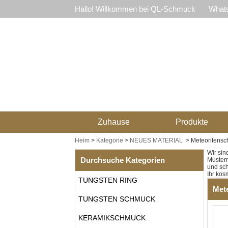
Hallo! Willkommen bei QL-Schmuck
Whats
Zuhause
Produkte
Heim
>
Kategorie
>
NEUES MATERIAL
>
Meteoritens
Wir sin
Durchsuche Kategorien
Mustern
und sch
Ihr kos
TUNGSTEN RING
Met
TUNGSTEN SCHMUCK
KERAMIKSCHMUCK