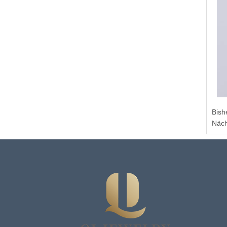
Bish
Näch