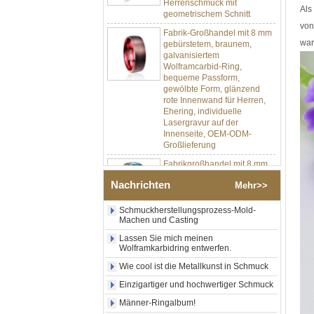
geometrischem Schnitt
Als
Fabrik-Großhandel mit 8 mm
von
gebürstetem, braunem,
war
galvanisiertem
Wolframcarbid-Ring,
bequeme Passform,
gewölbte Form, glänzend
rote Innenwand für Herren,
Ehering, individuelle
Lasergravur auf der
Innenseite, OEM-ODM-
Großlieferung
Fabrikgroßhandel mit 8 mm
poliertem Silber-
Wolframkarbid-Ring,
Nachrichten
Mehr>>
zentraler Einlage aus
zerkleinertem blauem Opal
Schmuckherstellungsprozess-Mold-
mit synthetischem
Machen und Casting
Malachitstreifen, Herren-
Ehering, individuelle innere
Lassen Sie mich meinen
Lasergravur, OEM-ODM-
Wolframkarbidring entwerfen.
Großlieferung
Wie cool ist die Metallkunst in Schmuck
Fabrikgroßhandel mit
Einzigartiger und hochwertiger Schmuck
schwarzem, poliertem,
quadratischem Siegelring
Männer-Ringalbum!
aus Wolframkarbid,