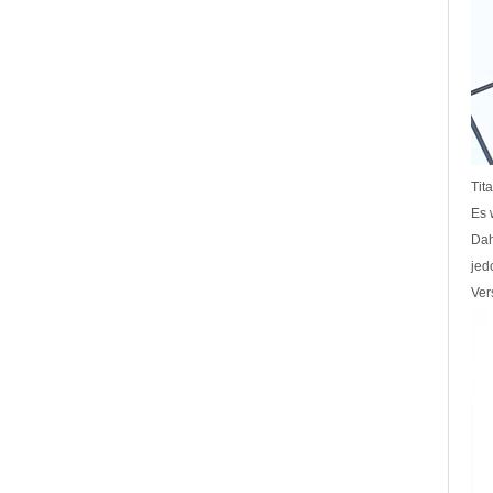
Innenseite, OEM-ODM-
Großlieferung
Fabrikgroßhandel mit 8 mm
poliertem Silber-
Wolframkarbid-Ring,
zentraler Einlage aus
zerkleinertem blauem Opal
mit synthetischem
Malachitstreifen, Herren-
Ehering, individuelle innere
Tit
Lasergravur, OEM-ODM-
Es 
Großlieferung
Dah
Fabrikgroßhandel mit
schwarzem, poliertem,
jed
quadratischem Siegelring
Ver
aus Wolframkarbid,
Holzeinlage mit Abalone-
Muschel-Kreuzmuster,
religiöser Statement-Ring für
Männer, individuelle
Innengravur, OEM-ODM-
Großlieferung
Fabrikgroßhandel mit 8 mm
roségoldenem,
galvanisiertem
Wolframcarbid-Ring, roter