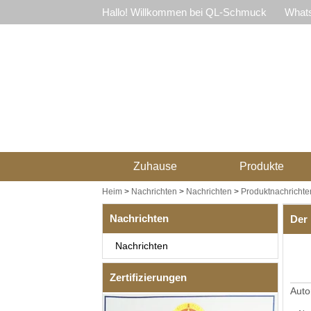
Hallo! Willkommen bei QL-Schmuck
Whats
Zuhause
Produkte
Heim
>
Nachrichten
>
Nachrichten
>
Produktnachrichte
Nachrichten
Der 
Nachrichten
Zertifizierungen
Auto