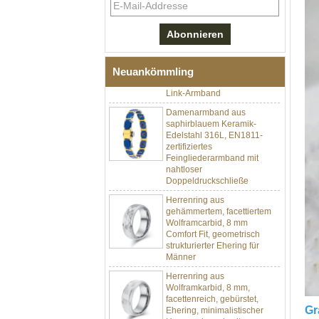
Herren-I-Links-Armband aus
schwarzem Zirkonoxid-
Keramik-Edelstahl 304,
316L-Doppeldruck-
Faltschließe, eingebettetes
Magnet- und
Neuankömmling
Germaniumstein-Therapie-
Link-Armband
Damenarmband aus
saphirblauem Keramik-
Edelstahl 316L, EN1811-
zertifiziertes
Feingliederarmband mit
nahtloser
Doppeldruckschließe
Herrenring aus
gehämmertem, facettiertem
Wolframcarbid, 8 mm
Comfort Fit, geometrisch
strukturierter Ehering für
Männer
Herrenring aus
Wolframkarbid, 8 mm,
facettenreich, gebürstet,
Ehering, minimalistischer
Gr
Herrenschmuck mit