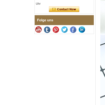
Edelstahl 316L, EN1811-
Uhr
zertifiziertes
Feingliederarmband mit
nahtloser
Doppeldruckschließe
Folge uns
Herrenring aus
gehämmertem, facettiertem
Wolframcarbid, 8 mm
Comfort Fit, geometrisch
strukturierter Ehering für
Männer
Herrenring aus
Wolframkarbid, 8 mm,
facettenreich, gebürstet,
Ehering, minimalistischer
Herrenschmuck mit
geometrischem Schnitt
Fabrik-Großhandel mit 8 mm
gebürstetem, braunem,
galvanisiertem
Wolframcarbid-Ring,
bequeme Passform,
gewölbte Form, glänzend
rote Innenwand für Herren,
Ehering, individuelle
Lasergravur auf der