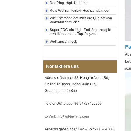
Holzeinlage mit Abalone-
Der Ring trägt die Liebe
Muschel-Kreuzmuster,
Rote Wolframkarbid-Hochzeitsbänder
religiöser Statement-Ring für
Männer, individuelle
Wie unterscheidet man die Qualität von
Innengravur, OEM-ODM-
Wolframschmuck?
Großlieferung
Super EDC-ein High-End-Spielzeug in
Fabrikgroßhandel mit 8 mm
den Händen des Top-Players
roségoldenem,
Wolframschmuck
galvanisiertem
Fa
Wolframcarbid-Ring, roter
Gitarrensaite und Crushed
Abe
Opal Inlay mit Musik-
Themen-Ehering für Männer,
Leb
Kontaktiere uns
kundenspezifische innere
azu
Lasergravur, OEM-ODM-
Großlieferung
Adresse: Nummer 38, HongYe North Rd,
Herren-I-Links-Armband aus
Chang’an Town, DongGuan City,
schwarzem Zirkonoxid-
Guangdong 523855
Keramik-Edelstahl 304,
316L-Doppeldruck-
Faltschließe, eingebettetes
Telefon:/Whatapp: 86 17727459205
Magnet- und
Germaniumstein-Therapie-
Link-Armband
E-Mail: info@ql-jewelry.com
Damenarmband aus
saphirblauem Keramik-
Arbeitstage/-stunden: Mo - So / 9:00 - 20:00