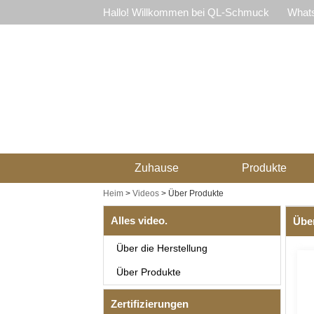
Hallo! Willkommen bei QL-Schmuck
Whats
Zuhause
Produkte
Heim
>
Videos
>
Über Produkte
Alles video.
Übe
Über die Herstellung
Über Produkte
Zertifizierungen