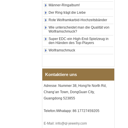
schwarzem, poliertem,
Männer-Ringalbum!
quadratischem Siegelring
Der Ring trägt die Liebe
aus Wolframkarbid,
Holzeinlage mit Abalone-
Rote Wolframkarbid-Hochzeitsbänder
Muschel-Kreuzmuster,
religiöser Statement-Ring für
Wie unterscheidet man die Qualität von
Wolframschmuck?
Männer, individuelle
Innengravur, OEM-ODM-
Super EDC-ein High-End-Spielzeug in
Großlieferung
den Händen des Top-Players
Fabrikgroßhandel mit 8 mm
Wolframschmuck
roségoldenem,
galvanisiertem
Wolframcarbid-Ring, roter
Gitarrensaite und Crushed
Opal Inlay mit Musik-
Kontaktiere uns
Themen-Ehering für Männer,
kundenspezifische innere
Lasergravur, OEM-ODM-
Adresse: Nummer 38, HongYe North Rd,
Großlieferung
Chang’an Town, DongGuan City,
Herren-I-Links-Armband aus
Guangdong 523855
schwarzem Zirkonoxid-
Keramik-Edelstahl 304,
Telefon:/Whatapp: 86 17727459205
316L-Doppeldruck-
Faltschließe, eingebettetes
Magnet- und
E-Mail: info@ql-jewelry.com
Germaniumstein-Therapie-