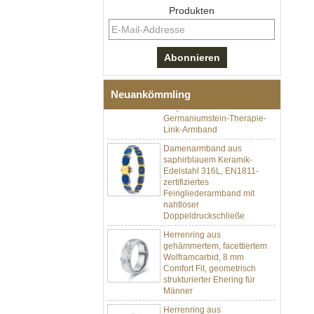
Produkten
Herren-I-Links-Armband aus
schwarzem Zirkonoxid-
Keramik-Edelstahl 304,
316L-Doppeldruck-
Faltschließe, eingebettetes
Neuankömmling
Magnet- und
Germaniumstein-Therapie-
Link-Armband
Damenarmband aus
saphirblauem Keramik-
Edelstahl 316L, EN1811-
zertifiziertes
Feingliederarmband mit
nahtloser
Doppeldruckschließe
Herrenring aus
gehämmertem, facettiertem
Wolframcarbid, 8 mm
Comfort Fit, geometrisch
strukturierter Ehering für
Männer
Herrenring aus
Wolframkarbid, 8 mm,