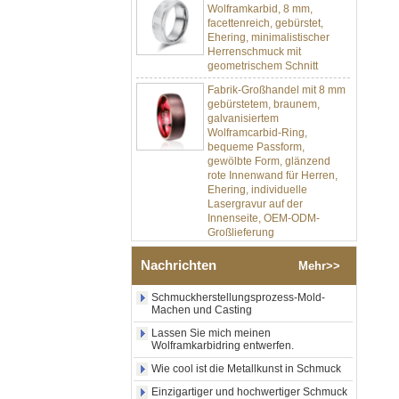
facettenreich, gebürstet,
Ehering, minimalistischer
Herrenschmuck mit
geometrischem Schnitt
Fabrik-Großhandel mit 8 mm
gebürstetem, braunem,
galvanisiertem
Wolframcarbid-Ring,
bequeme Passform,
gewölbte Form, glänzend
rote Innenwand für Herren,
Ehering, individuelle
Lasergravur auf der
Innenseite, OEM-ODM-
Großlieferung
Fabrikgroßhandel mit 8 mm
poliertem Silber-
Nachrichten
Mehr>>
Wolframkarbid-Ring,
zentraler Einlage aus
Schmuckherstellungsprozess-Mold-
zerkleinertem blauem Opal
Machen und Casting
mit synthetischem
Malachitstreifen, Herren-
Lassen Sie mich meinen
Ehering, individuelle innere
Wolframkarbidring entwerfen.
Lasergravur, OEM-ODM-
Wie cool ist die Metallkunst in Schmuck
Großlieferung
Einzigartiger und hochwertiger Schmuck
Fabrikgroßhandel mit