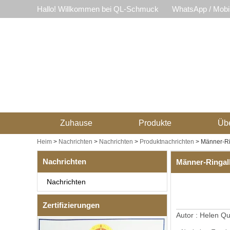
Hallo! Willkommen bei QL-Schmuck
WhatsApp / Mobi
Zuhause
Produkte
Üb
Heim
>
Nachrichten
>
Nachrichten
>
Produktnachrichten
>
Männer-R
Nachrichten
Männer-Ringa
Nachrichten
Zertifizierungen
Autor :
Helen
Qu