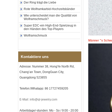
Der Ring trägt die Liebe
Muschel-Kreuzmuster,
religiöser Statement-Ring für
Rote Wolframkarbid-Hochzeitsbänder
Männer, individuelle
Wie unterscheidet man die Qualität von
Innengravur, OEM-ODM-
Wolframschmuck?
Großlieferung
Super EDC-ein High-End-Spielzeug in
Fabrikgroßhandel mit 8 mm
den Händen des Top-Players
roségoldenem,
galvanisiertem
Wolframschmuck
Wolframcarbid-Ring, roter
Männer "s Schw
Gitarrensaite und Crushed
Opal Inlay mit Musik-
Themen-Ehering für Männer,
kundenspezifische innere
Kontaktiere uns
Lasergravur, OEM-ODM-
Großlieferung
Adresse: Nummer 38, HongYe North Rd,
Herren-I-Links-Armband aus
Chang’an Town, DongGuan City,
schwarzem Zirkonoxid-
Keramik-Edelstahl 304,
Guangdong 523855
316L-Doppeldruck-
Faltschließe, eingebettetes
Telefon:/Whatapp: 86 17727459205
Magnet- und
Germaniumstein-Therapie-
Link-Armband
E-Mail: info@ql-jewelry.com
Damenarmband aus
saphirblauem Keramik-
Arbeitstage/-stunden: Mo - So / 9:00 - 20:00
Edelstahl 316L, EN1811-