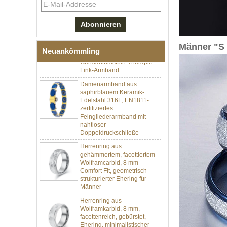
schwarzem Zirkonoxid-
Keramik-Edelstahl 304,
316L-Doppeldruck-
Faltschließe, eingebettetes
Magnet- und
Männer "S 
Germaniumstein-Therapie-
Neuankömmling
Link-Armband
Damenarmband aus
saphirblauem Keramik-
Edelstahl 316L, EN1811-
zertifiziertes
Feingliederarmband mit
nahtloser
Doppeldruckschließe
Herrenring aus
gehämmertem, facettiertem
Wolframcarbid, 8 mm
Comfort Fit, geometrisch
strukturierter Ehering für
Männer
Herrenring aus
Wolframkarbid, 8 mm,
facettenreich, gebürstet,
Ehering, minimalistischer
Herrenschmuck mit
geometrischem Schnitt