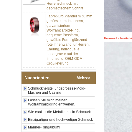
Fabrik-Großhandel mit 8 mm
gebürstetem, braunem,
galvanisiertem
Wolframcarbid-Ring,
bequeme Passform,
gewölbte Form, glänzend
rote Innenwand für Herren,
Herren-Hochzeitsbän
Ehering, individuelle
Lasergravur auf der
Innenseite, OEM-ODM-
Großlieferung
Fabrikgroßhandel mit 8 mm
poliertem Silber-
Wolframkarbid-Ring,
zentraler Einlage aus
Nachrichten
Mehr>>
zerkleinertem blauem Opal
mit synthetischem
Schmuckherstellungsprozess-Mold-
Malachitstreifen, Herren-
Machen und Casting
Ehering, individuelle innere
Lasergravur, OEM-ODM-
Lassen Sie mich meinen
Wolframkarbidring entwerfen.
Großlieferung
Wie cool ist die Metallkunst in Schmuck
Fabrikgroßhandel mit
schwarzem, poliertem,
Einzigartiger und hochwertiger Schmuck
quadratischem Siegelring
aus Wolframkarbid,
Männer-Ringalbum!
Holzeinlage mit Abalone-