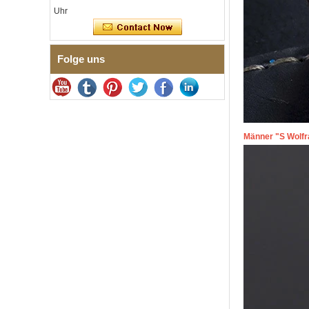
zertifiziertes
Uhr
Feingliederarmband mit
nahtloser
Doppeldruckschließe
Folge uns
Herrenring aus
gehämmertem, facettiertem
Wolframcarbid, 8 mm
Comfort Fit, geometrisch
strukturierter Ehering für
Männer
Herrenring aus
Männer "S Wolfr
Wolframkarbid, 8 mm,
facettenreich, gebürstet,
Ehering, minimalistischer
Herrenschmuck mit
geometrischem Schnitt
Fabrik-Großhandel mit 8 mm
gebürstetem, braunem,
galvanisiertem
Wolframcarbid-Ring,
bequeme Passform,
gewölbte Form, glänzend
rote Innenwand für Herren,
Ehering, individuelle
Lasergravur auf der
Innenseite, OEM-ODM-