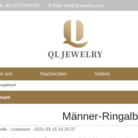
le: 86-17727459205.
E-Mail: info@ql-jewelry.com.
er uns
Nachrichten
Videos
ingalbum!
lbum!
Männer-Ringal
elle :
Loslassen :
2021-03-15 16:25:37