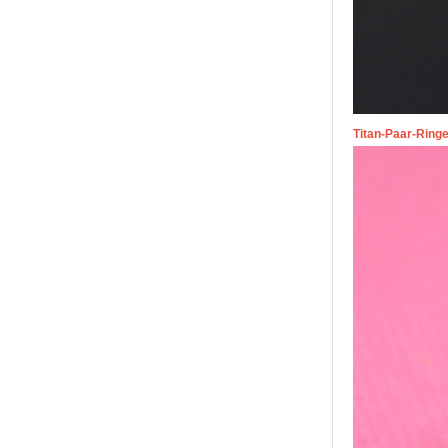
Gitarrensaite und Crushed
Opal Inlay mit Musik-
Themen-Ehering für Männer,
kundenspezifische innere
Lasergravur, OEM-ODM-
Großlieferung
Titan-Paar-Ring