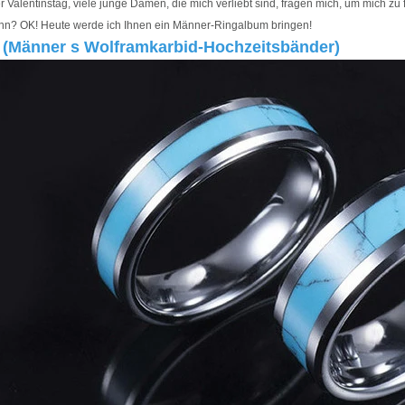
 Valentinstag, viele junge Damen, die mich verliebt sind, fragen mich, um mich 
nn? OK! Heute werde ich Ihnen ein Männer-Ringalbum bringen!
(Männer s Wolframkarbid-Hochzeitsbänder)