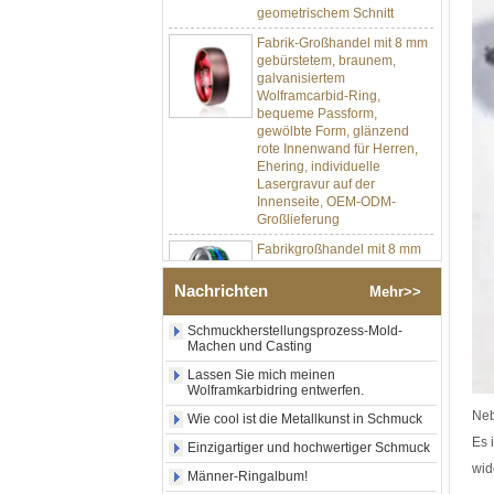
Fabrik-Großhandel mit 8 mm
gebürstetem, braunem,
galvanisiertem
Wolframcarbid-Ring,
bequeme Passform,
gewölbte Form, glänzend
rote Innenwand für Herren,
Ehering, individuelle
Lasergravur auf der
Innenseite, OEM-ODM-
Großlieferung
Fabrikgroßhandel mit 8 mm
poliertem Silber-
Wolframkarbid-Ring,
zentraler Einlage aus
Nachrichten
Mehr>>
zerkleinertem blauem Opal
mit synthetischem
Schmuckherstellungsprozess-Mold-
Malachitstreifen, Herren-
Machen und Casting
Ehering, individuelle innere
Lasergravur, OEM-ODM-
Lassen Sie mich meinen
Großlieferung
Wolframkarbidring entwerfen.
Neb
Fabrikgroßhandel mit
Wie cool ist die Metallkunst in Schmuck
schwarzem, poliertem,
Es 
Einzigartiger und hochwertiger Schmuck
quadratischem Siegelring
wid
aus Wolframkarbid,
Männer-Ringalbum!
Holzeinlage mit Abalone-