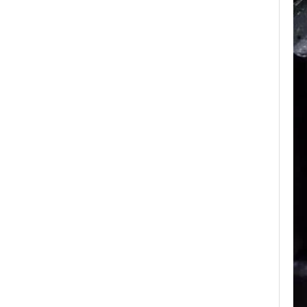
Großlieferung
Fabrikgroßhandel mit 8 mm
poliertem Silber-
Wolframkarbid-Ring,
zentraler Einlage aus
zerkleinertem blauem Opal
mit synthetischem
Malachitstreifen, Herren-
Ehering, individuelle innere
Lasergravur, OEM-ODM-
Großlieferung
Fabrikgroßhandel mit
schwarzem, poliertem,
quadratischem Siegelring
aus Wolframkarbid,
Holzeinlage mit Abalone-
Muschel-Kreuzmuster,
religiöser Statement-Ring für
Männer, individuelle
Innengravur, OEM-ODM-
Großlieferung
Fabrikgroßhandel mit 8 mm
roségoldenem,
galvanisiertem
Wolframcarbid-Ring, roter
Gitarrensaite und Crushed