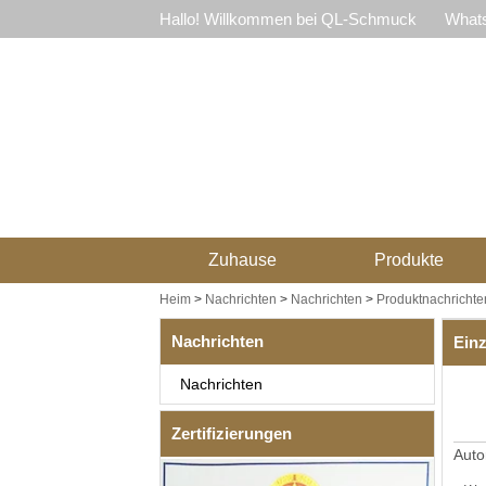
Hallo! Willkommen bei QL-Schmuck
Whats
Zuhause
Produkte
Heim
>
Nachrichten
>
Nachrichten
>
Produktnachrichte
Nachrichten
Einz
Nachrichten
Zertifizierungen
Auto