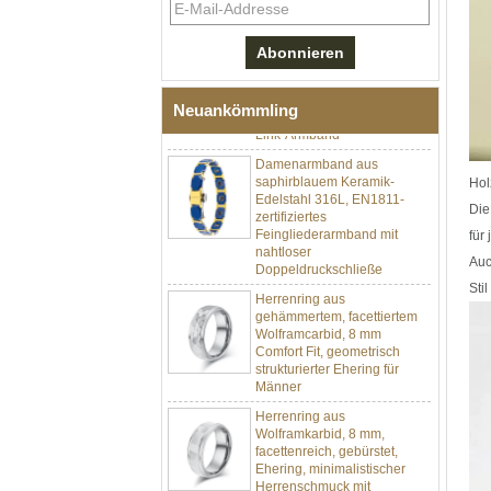
schwarzem Zirkonoxid-
Keramik-Edelstahl 304,
316L-Doppeldruck-
Faltschließe, eingebettetes
Magnet- und
Germaniumstein-Therapie-
Neuankömmling
Link-Armband
Damenarmband aus
saphirblauem Keramik-
Edelstahl 316L, EN1811-
Hol
zertifiziertes
Die
Feingliederarmband mit
nahtloser
für
Doppeldruckschließe
Auc
Herrenring aus
Sti
gehämmertem, facettiertem
Wolframcarbid, 8 mm
Comfort Fit, geometrisch
strukturierter Ehering für
Männer
Herrenring aus
Wolframkarbid, 8 mm,
facettenreich, gebürstet,
Ehering, minimalistischer
Herrenschmuck mit
geometrischem Schnitt