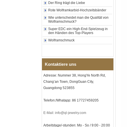
Der Ring trägt die Liebe
Muschel-Kreuzmuster,
religiöser Statement-Ring für
Rote Wolframkarbid-Hochzeitsbänder
Männer, individuelle
Innengravur, OEM-ODM-
Wie unterscheidet man die Qualität von
Großlieferung
Wolframschmuck?
Super EDC-ein High-End-Spielzeug in
Fabrikgroßhandel mit 8 mm
den Händen des Top-Players
roségoldenem,
galvanisiertem
Wolframschmuck
Wolframcarbid-Ring, roter
Gitarrensaite und Crushed
Opal Inlay mit Musik-
Themen-Ehering für Männer,
kundenspezifische innere
Kontaktiere uns
Lasergravur, OEM-ODM-
Großlieferung
Adresse: Nummer 38, HongYe North Rd,
Herren-I-Links-Armband aus
Chang’an Town, DongGuan City,
schwarzem Zirkonoxid-
Keramik-Edelstahl 304,
Guangdong 523855
316L-Doppeldruck-
Faltschließe, eingebettetes
Magnet- und
Telefon:/Whatapp: 86 17727459205
Germaniumstein-Therapie-
Link-Armband
E-Mail: info@ql-jewelry.com
Damenarmband aus
saphirblauem Keramik-
Arbeitstage/-stunden: Mo - So / 9:00 - 20:00
Edelstahl 316L, EN1811-