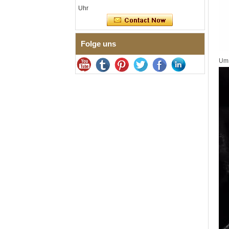
zertifiziertes
Uhr
Feingliederarmband mit
nahtloser
Doppeldruckschließe
Folge uns
Herrenring aus
gehämmertem, facettiertem
Wolframcarbid, 8 mm
Um 
Comfort Fit, geometrisch
strukturierter Ehering für
Männer
Herrenring aus
Wolframkarbid, 8 mm,
facettenreich, gebürstet,
Ehering, minimalistischer
Herrenschmuck mit
geometrischem Schnitt
Fabrik-Großhandel mit 8 mm
gebürstetem, braunem,
galvanisiertem
Wolframcarbid-Ring,
bequeme Passform,
gewölbte Form, glänzend
rote Innenwand für Herren,
Ehering, individuelle
Lasergravur auf der
Innenseite, OEM-ODM-