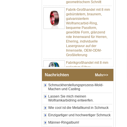
Fabrik-Großhandel mit 8 mm
gebürstetem, braunem,
galvanisiertem
Wolframcarbid-Ring,
bequeme Passform,
gewölbte Form, glänzend
rote Innenwand für Herren,
Ehering, individuelle
Lasergravur auf der
Innenseite, OEM-ODM-
Großlieferung
Fabrikgroßhandel mit 8 mm
poliertem Silber-
Wolframkarbid-Ring,
zentraler Einlage aus
Nachrichten
Mehr>>
zerkleinertem blauem Opal
mit synthetischem
Schmuckherstellungsprozess-Mold-
Malachitstreifen, Herren-
Machen und Casting
Ehering, individuelle innere
Lasergravur, OEM-ODM-
Lassen Sie mich meinen
Großlieferung
Wolframkarbidring entwerfen.
Fabrikgroßhandel mit
Wie cool ist die Metallkunst in Schmuck
schwarzem, poliertem,
Einzigartiger und hochwertiger Schmuck
quadratischem Siegelring
aus Wolframkarbid,
Männer-Ringalbum!
Holzeinlage mit Abalone-