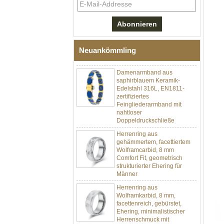
schwarzem Zirkonoxid-
Keramik-Edelstahl 304,
316L-Doppeldruck-
Faltschließe, eingebettetes
Magnet- und
Germaniumstein-Therapie-
Neuankömmling
Link-Armband
Damenarmband aus
saphirblauem Keramik-
Edelstahl 316L, EN1811-
zertifiziertes
Feingliederarmband mit
nahtloser
Doppeldruckschließe
Herrenring aus
gehämmertem, facettiertem
Wolframcarbid, 8 mm
Comfort Fit, geometrisch
strukturierter Ehering für
Männer
Herrenring aus
Wolframkarbid, 8 mm,
facettenreich, gebürstet,
Ehering, minimalistischer
Herrenschmuck mit
geometrischem Schnitt