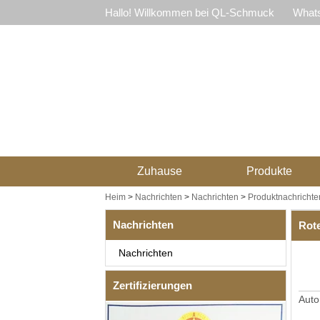
Hallo! Willkommen bei QL-Schmuck
Whats
Zuhause
Produkte
Heim
>
Nachrichten
>
Nachrichten
>
Produktnachrichte
Nachrichten
Rot
Nachrichten
Zertifizierungen
Auto