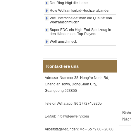
Der Ring trägt die Liebe
Muschel-Kreuzmuster,
religiöser Statement-Ring für
Rote Wolframkarbid-Hochzeitsbänder
Männer, individuelle
Innengravur, OEM-ODM-
Wie unterscheidet man die Qualität von
Großlieferung
Wolframschmuck?
Fabrikgroßhandel mit 8 mm
Super EDC-ein High-End-Spielzeug in
den Händen des Top-Players
roségoldenem,
galvanisiertem
Wolframschmuck
Wolframcarbid-Ring, roter
Gitarrensaite und Crushed
Opal Inlay mit Musik-
Themen-Ehering für Männer,
kundenspezifische innere
Kontaktiere uns
Lasergravur, OEM-ODM-
Großlieferung
Adresse: Nummer 38, HongYe North Rd,
Herren-I-Links-Armband aus
Chang’an Town, DongGuan City,
schwarzem Zirkonoxid-
Keramik-Edelstahl 304,
Guangdong 523855
316L-Doppeldruck-
Faltschließe, eingebettetes
Magnet- und
Telefon:/Whatapp: 86 17727459205
Germaniumstein-Therapie-
Link-Armband
Bish
E-Mail: info@ql-jewelry.com
Näch
Damenarmband aus
saphirblauem Keramik-
Arbeitstage/-stunden: Mo - So / 9:00 - 20:00
Edelstahl 316L, EN1811-