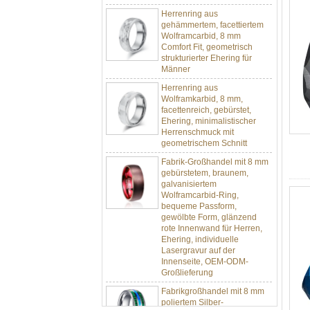
Herrenring aus
gehämmertem, facettiertem
Wolframcarbid, 8 mm
Comfort Fit, geometrisch
strukturierter Ehering für
Männer
Herrenring aus
Wolframkarbid, 8 mm,
facettenreich, gebürstet,
Ehering, minimalistischer
Herrenschmuck mit
geometrischem Schnitt
Fabrik-Großhandel mit 8 mm
gebürstetem, braunem,
galvanisiertem
Wolframcarbid-Ring,
bequeme Passform,
gewölbte Form, glänzend
rote Innenwand für Herren,
Ehering, individuelle
Lasergravur auf der
Innenseite, OEM-ODM-
Großlieferung
Fabrikgroßhandel mit 8 mm
poliertem Silber-
Wolframkarbid-Ring,