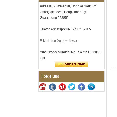
Herren-I-Links-Armband aus
Adresse: Nummer 38, HongYe North Rd,
schwarzem Zirkonoxid-
Chang’an Town, DongGuan City,
Keramik-Edelstahl 304,
Guangdong 523855
316L-Doppeldruck-
Faltschließe, eingebettetes
Magnet- und
Telefon:/Whatapp: 86 17727459205
Germaniumstein-Therapie-
Link-Armband
E-Mail: info@ql-jewelry.com
Damenarmband aus
saphirblauem Keramik-
Edelstahl 316L, EN1811-
Arbeitstage/-stunden: Mo - So / 9:00 - 20:00
zertifiziertes
Uhr
Feingliederarmband mit
nahtloser
Doppeldruckschließe
Herrenring aus
Folge uns
gehämmertem, facettiertem
Wolframcarbid, 8 mm
Comfort Fit, geometrisch
strukturierter Ehering für
Männer
Herrenring aus
Wolframkarbid, 8 mm,
facettenreich, gebürstet,
Ehering, minimalistischer