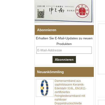
Abonnieren
Erhalten Sie E-Mail-Updates zu neuen
Produkten
Herren-I-Links-Armband aus
schwarzem Zirkonoxid-
Keramik-Edelstahl 304,
316L-Doppeldruck-
Faltschließe, eingebettetes
Magnet- und
Germaniumstein-Therapie-
Link-Armband
Neuankömmling
Damenarmband aus
saphirblauem Keramik-
Edelstahl 316L, EN1811-
zertifiziertes
Feingliederarmband mit
nahtloser
Doppeldruckschließe