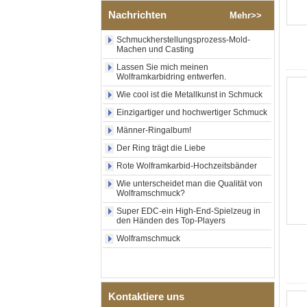
zentraler Einlage aus
zerkleinertem blauem Opal
Nachrichten
Mehr>>
mit synthetischem
Malachitstreifen, Herren-
Schmuckherstellungsprozess-Mold-
Ehering, individuelle innere
Machen und Casting
Lasergravur, OEM-ODM-
Lassen Sie mich meinen
Großlieferung
Wolframkarbidring entwerfen.
Fabrikgroßhandel mit
Wie cool ist die Metallkunst in Schmuck
schwarzem, poliertem,
quadratischem Siegelring
Einzigartiger und hochwertiger Schmuck
aus Wolframkarbid,
Männer-Ringalbum!
Holzeinlage mit Abalone-
Muschel-Kreuzmuster,
Der Ring trägt die Liebe
religiöser Statement-Ring für
Männer, individuelle
Rote Wolframkarbid-Hochzeitsbänder
Innengravur, OEM-ODM-
Wie unterscheidet man die Qualität von
Großlieferung
Wolframschmuck?
Fabrikgroßhandel mit 8 mm
Super EDC-ein High-End-Spielzeug in
roségoldenem,
den Händen des Top-Players
galvanisiertem
Wolframcarbid-Ring, roter
Wolframschmuck
Gitarrensaite und Crushed
Opal Inlay mit Musik-
Themen-Ehering für Männer,
kundenspezifische innere
Lasergravur, OEM-ODM-
Kontaktiere uns
Großlieferung