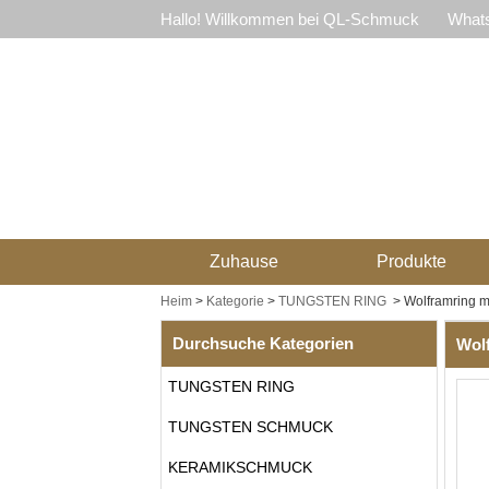
Hallo! Willkommen bei QL-Schmuck
Whats
Zuhause
Produkte
Heim
>
Kategorie
>
TUNGSTEN RING
>
Wolframring mi
Durchsuche Kategorien
Wolf
TUNGSTEN RING
TUNGSTEN SCHMUCK
KERAMIKSCHMUCK