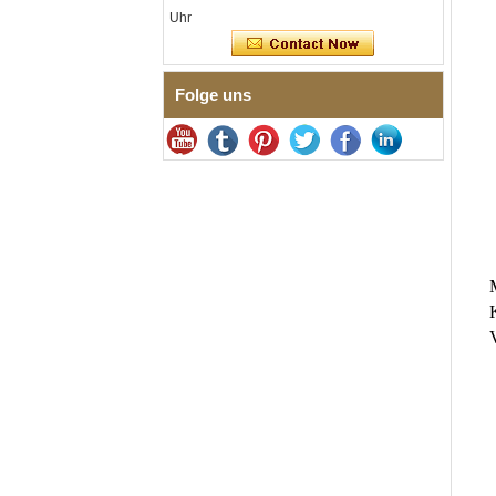
Edelstahl 316L, EN1811-
Uhr
zertifiziertes
Feingliederarmband mit
nahtloser
Doppeldruckschließe
Folge uns
Herrenring aus
gehämmertem, facettiertem
Wolframcarbid, 8 mm
Comfort Fit, geometrisch
strukturierter Ehering für
Männer
Herrenring aus
Wolframkarbid, 8 mm,
facettenreich, gebürstet,
Ehering, minimalistischer
Herrenschmuck mit
geometrischem Schnitt
Fabrik-Großhandel mit 8 mm
gebürstetem, braunem,
galvanisiertem
Wolframcarbid-Ring,
bequeme Passform,
gewölbte Form, glänzend
rote Innenwand für Herren,
Ehering, individuelle
Lasergravur auf der