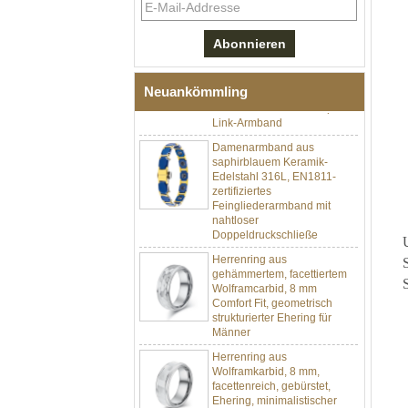
Herren-I-Links-Armband aus
schwarzem Zirkonoxid-
Keramik-Edelstahl 304,
316L-Doppeldruck-
Faltschließe, eingebettetes
Magnet- und
Neuankömmling
Germaniumstein-Therapie-
Link-Armband
Damenarmband aus
saphirblauem Keramik-
Edelstahl 316L, EN1811-
zertifiziertes
Feingliederarmband mit
nahtloser
Doppeldruckschließe
Herrenring aus
gehämmertem, facettiertem
Wolframcarbid, 8 mm
Comfort Fit, geometrisch
strukturierter Ehering für
Männer
Herrenring aus
Wolframkarbid, 8 mm,
facettenreich, gebürstet,
Ehering, minimalistischer
Herrenschmuck mit