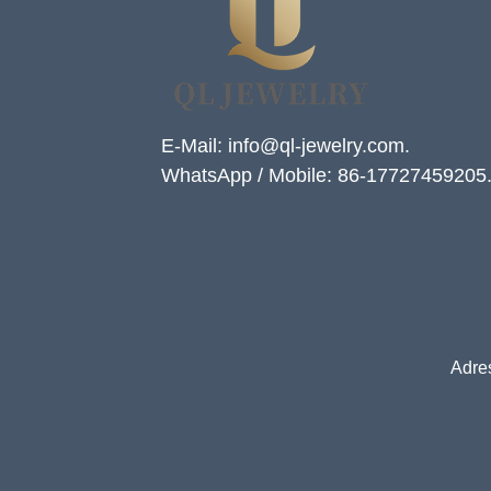
Gitarrensaite und Crushed
Opal Inlay mit Musik-
Themen-Ehering für Männer,
kundenspezifische innere
Lasergravur, OEM-ODM-
Großlieferung
E-Mail: info@ql-jewelry.com.
WhatsApp / Mobile: 86-17727459205
Adre