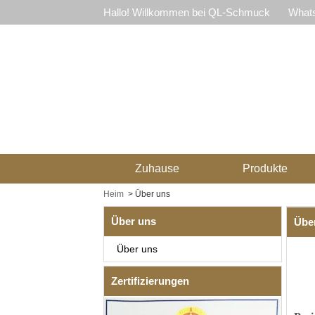
Hallo! Willkommen bei QL-Schmuck
Whats
Zuhause
Produkte
Heim
>
Über uns
Über uns
Übe
Über uns
Zertifizierungen