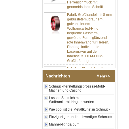
geometrischem Schnitt
Fabrik-Großhandel mit 8 mm
gebürstetem, braunem,
galvanisiertem
Wolframcarbid-Ring,
bequeme Passform,
gewölbte Form, glänzend
rote Innenwand für Herren,
Ehering, individuelle
Lasergravur auf der
Innenseite, OEM-ODM-
Großlieferung
Fabrikgroßhandel mit 8 mm
poliertem Silber-
Wolframkarbid-Ring,
Nachrichten
Mehr>>
zentraler Einlage aus
zerkleinertem blauem Opal
Schmuckherstellungsprozess-Mold-
mit synthetischem
Machen und Casting
Malachitstreifen, Herren-
Ehering, individuelle innere
Lassen Sie mich meinen
Lasergravur, OEM-ODM-
Wolframkarbidring entwerfen.
Großlieferung
Wie cool ist die Metallkunst in Schmuck
Fabrikgroßhandel mit
Einzigartiger und hochwertiger Schmuck
schwarzem, poliertem,
quadratischem Siegelring
Männer-Ringalbum!
aus Wolframkarbid,