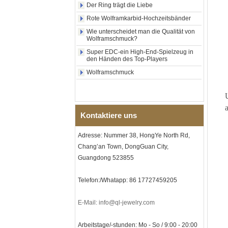
Der Ring trägt die Liebe
Holzeinlage mit Abalone-
Muschel-Kreuzmuster,
Rote Wolframkarbid-Hochzeitsbänder
religiöser Statement-Ring für
Männer, individuelle
Wie unterscheidet man die Qualität von
Innengravur, OEM-ODM-
Wolframschmuck?
Großlieferung
Super EDC-ein High-End-Spielzeug in
den Händen des Top-Players
Fabrikgroßhandel mit 8 mm
roségoldenem,
Wolframschmuck
galvanisiertem
Wolframcarbid-Ring, roter
Gitarrensaite und Crushed
Opal Inlay mit Musik-
Themen-Ehering für Männer,
Kontaktiere uns
kundenspezifische innere
Lasergravur, OEM-ODM-
Großlieferung
Adresse: Nummer 38, HongYe North Rd,
Chang’an Town, DongGuan City,
Herren-I-Links-Armband aus
schwarzem Zirkonoxid-
Guangdong 523855
Keramik-Edelstahl 304,
316L-Doppeldruck-
Faltschließe, eingebettetes
Telefon:/Whatapp: 86 17727459205
Magnet- und
Germaniumstein-Therapie-
E-Mail: info@ql-jewelry.com
Link-Armband
Damenarmband aus
Arbeitstage/-stunden: Mo - So / 9:00 - 20:00
saphirblauem Keramik-