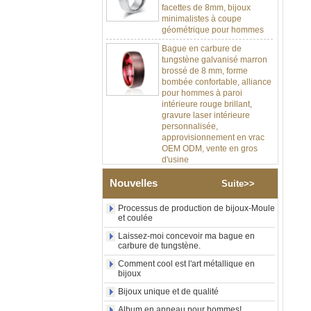
minimalistes à coupe
géométrique pour hommes
Bague en carbure de
tungstène galvanisé marron
brossé de 8 mm, forme
bombée confortable, alliance
pour hommes à paroi
intérieure rouge brillant,
gravure laser intérieure
personnalisée,
approvisionnement en vrac
OEM ODM, vente en gros
d'usine
Bague en carbure de
Nouvelles
tungstène argenté poli de 8
Suite>>
mm, incrustation centrale
d'opale bleue écrasée avec
Processus de production de bijoux-Moule
bande de malachite
et coulée
synthétique, alliance pour
Laissez-moi concevoir ma bague en
hommes, gravure laser
carbure de tungstène.
intérieure personnalisée,
approvisionnement en vrac
Comment cool est l'art métallique en
OEM ODM, vente en gros
bijoux
d'usin
Bijoux unique et de qualité
Bague en carbure de
Album en anneau pour hommes!