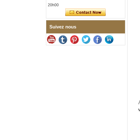
magnétiques et germanium
20h00
intégrées
Bracelet pour femme en acier
inoxydable 316L en
céramique bleu saphir,
Suivez nous
bracelet à maillons fins
certifié EN1811 avec fermoir
à double pression sans
couture
Bague en carbure de
tungstène à facettes
martelées pour hommes,
alliance texturée
géométrique confortable de 8
mm pour hommes
Bague en carbure de
tungstène pour hommes,
alliance brossée multi-
facettes de 8mm, bijoux
minimalistes à coupe
v
géométrique pour hommes
Bague en carbure de
tungstène galvanisé marron
brossé de 8 mm, forme
bombée confortable, alliance