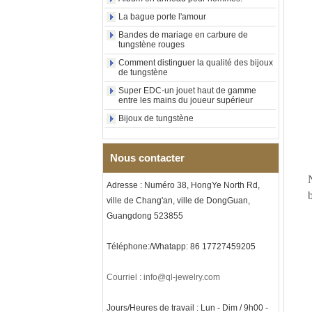
tungstène avec chevalière
carrée polie noire,
La bague porte l'amour
incrustation en bois avec
motif croisé en coquille
Bandes de mariage en carbure de
tungstène rouges
d'ormeau, bague de
déclaration religieuse pour
Comment distinguer la qualité des bijoux
hommes, gravure intérieure
de tungstène
personnalisée,
approvisionnement en vrac
Super EDC-un jouet haut de gamme
entre les mains du joueur supérieur
OEM ODM, vente en
Bijoux de tungstène
Bague en carbure de
tungstène plaqué or rose de
8 mm, corde de guitare rouge
et incrustation d'opale
Nous contacter
écrasée, alliance pour
hommes sur le thème de la
Adresse : Numéro 38, HongYe North Rd,
musique, gravure laser
b
intérieure personnalisée,
ville de Chang'an, ville de DongGuan,
approvisionnement en vrac
Guangdong 523855
OEM ODM, vente en gros d'
Bracelet à maillons I en acier
Téléphone:/Whatapp: 86 17727459205
inoxydable 304 en
céramique de zircone noire
pour hommes, fermoir
Courriel : info@ql-jewelry.com
déployant à double poussée
316L, bracelet à maillons
thérapeutiques avec pierres
Jours/Heures de travail : Lun - Dim / 9h00 -