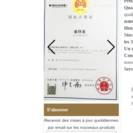
Prix
Qual
qual
notre
Heur
Stoc
les 3
Un 
Con
nouv
Serv
s
d
S'abonner
Recevoir des mises à jour quotidiennes
par email sur les nouveaux produits