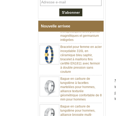
Bracelet à maillons I en acier
inoxydable 304 en
céramique de zircone noire
pour hommes, fermoir
déployant à double poussée
316L, bracelet à maillons
Nouvelle arrivee
thérapeutiques avec pierres
magnétiques et germanium
intégrées
Bracelet pour femme en acier
inoxydable 316L en
céramique bleu saphir,
bracelet à maillons fins
certifié EN1811 avec fermoir
à double pression sans
couture
Bague en carbure de
tungstène à facettes
N
martelées pour hommes,
alliance texturée
géométrique confortable de 8
mm pour hommes
t
Bague en carbure de
tungstène pour hommes,
alliance brossée multi-
facettes de 8mm, bijoux