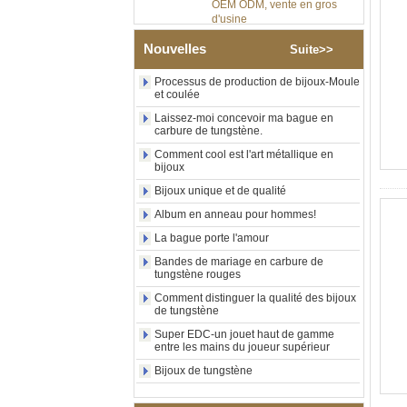
d'usine
Bague en carbure de
tungstène argenté poli de 8
Nouvelles
Suite>>
mm, incrustation centrale
d'opale bleue écrasée avec
Processus de production de bijoux-Moule
bande de malachite
et coulée
synthétique, alliance pour
hommes, gravure laser
Laissez-moi concevoir ma bague en
intérieure personnalisée,
carbure de tungstène.
approvisionnement en vrac
Comment cool est l'art métallique en
OEM ODM, vente en gros
bijoux
d'usin
Bijoux unique et de qualité
Bague en carbure de
tungstène avec chevalière
Album en anneau pour hommes!
carrée polie noire,
La bague porte l'amour
incrustation en bois avec
motif croisé en coquille
Bandes de mariage en carbure de
d'ormeau, bague de
tungstène rouges
déclaration religieuse pour
Comment distinguer la qualité des bijoux
hommes, gravure intérieure
de tungstène
personnalisée,
approvisionnement en vrac
Super EDC-un jouet haut de gamme
OEM ODM, vente en
entre les mains du joueur supérieur
Bague en carbure de
Bijoux de tungstène
tungstène plaqué or rose de
8 mm, corde de guitare rouge