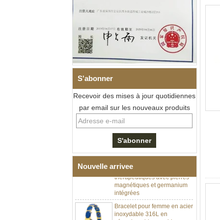
S'abonner
Recevoir des mises à jour quotidiennes
par email sur les nouveaux produits
Bracelet à maillons I en acier
inoxydable 304 en
céramique de zircone noire
pour hommes, fermoir
déployant à double poussée
316L, bracelet à maillons
Nouvelle arrivee
thérapeutiques avec pierres
magnétiques et germanium
intégrées
Bracelet pour femme en acier
inoxydable 316L en
céramique bleu saphir,