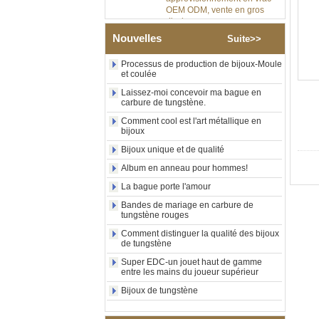
d'usine
Bague en carbure de
Nouvelles
Suite>>
tungstène argenté poli de 8
mm, incrustation centrale
Processus de production de bijoux-Moule
d'opale bleue écrasée avec
et coulée
bande de malachite
synthétique, alliance pour
Laissez-moi concevoir ma bague en
hommes, gravure laser
carbure de tungstène.
intérieure personnalisée,
Comment cool est l'art métallique en
approvisionnement en vrac
bijoux
OEM ODM, vente en gros
d'usin
Bijoux unique et de qualité
Bague en carbure de
Album en anneau pour hommes!
tungstène avec chevalière
La bague porte l'amour
carrée polie noire,
incrustation en bois avec
Bandes de mariage en carbure de
motif croisé en coquille
tungstène rouges
d'ormeau, bague de
déclaration religieuse pour
Comment distinguer la qualité des bijoux
de tungstène
hommes, gravure intérieure
personnalisée,
Super EDC-un jouet haut de gamme
approvisionnement en vrac
entre les mains du joueur supérieur
OEM ODM, vente en
Bijoux de tungstène
Bague en carbure de
tungstène plaqué or rose de