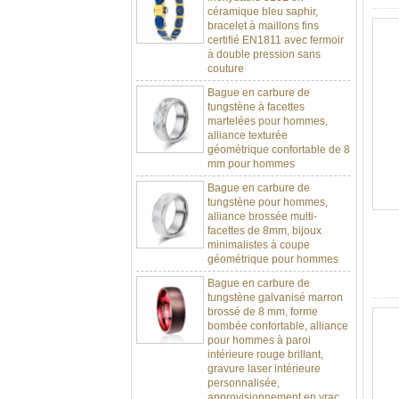
bracelet à maillons fins
certifié EN1811 avec fermoir
à double pression sans
couture
Bague en carbure de
tungstène à facettes
martelées pour hommes,
alliance texturée
géométrique confortable de 8
mm pour hommes
Bague en carbure de
tungstène pour hommes,
alliance brossée multi-
facettes de 8mm, bijoux
minimalistes à coupe
géométrique pour hommes
Bague en carbure de
tungstène galvanisé marron
brossé de 8 mm, forme
bombée confortable, alliance
pour hommes à paroi
intérieure rouge brillant,
gravure laser intérieure
personnalisée,
approvisionnement en vrac
OEM ODM, vente en gros