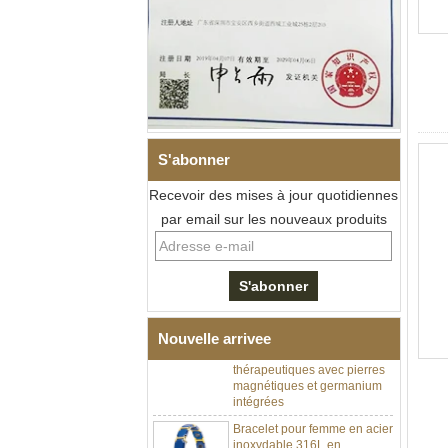
S'abonner
Recevoir des mises à jour quotidiennes
par email sur les nouveaux produits
Bracelet à maillons I en acier
inoxydable 304 en
céramique de zircone noire
pour hommes, fermoir
déployant à double poussée
Nouvelle arrivee
316L, bracelet à maillons
thérapeutiques avec pierres
magnétiques et germanium
intégrées
Bracelet pour femme en acier
inoxydable 316L en
céramique bleu saphir,