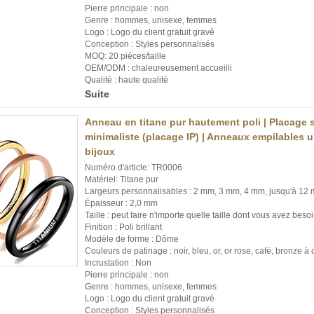
Pierre principale : non
Genre : hommes, unisexe, femmes
Logo : Logo du client gratuit gravé
Conception : Styles personnalisés
MOQ: 20 pièces/taille
OEM/ODM : chaleureusement accueilli
Qualité : haute qualité
Suite
Anneau en titane pur hautement poli | Placage
minimaliste (placage IP) | Anneaux empilables ul
bijoux
Numéro d'article: TR0006
Matériel: Titane pur
Largeurs personnalisables : 2 mm, 3 mm, 4 mm, jusqu'à 12
Épaisseur : 2,0 mm
Taille : peut faire n'importe quelle taille dont vous avez besoi
Finition : Poli brillant
Modèle de forme : Dôme
Couleurs de patinage : noir, bleu, or, or rose, café, bronze 
Incrustation : Non
Pierre principale : non
Genre : hommes, unisexe, femmes
Logo : Logo du client gratuit gravé
Conception : Styles personnalisés