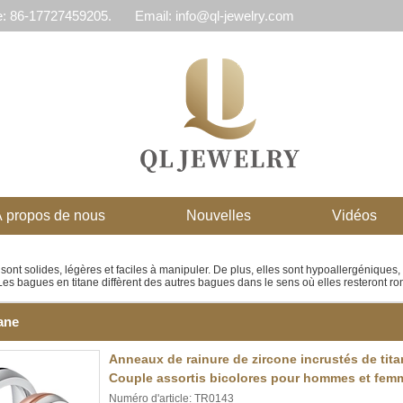
e: 86-17727459205.
Email: info@ql-jewelry.com
 propos de nous
Nouvelles
Vidéos
sont solides, légères et faciles à manipuler. De plus, elles sont hypoallergéniques,
 Les bagues en titane diffèrent des autres bagues dans le sens où elles resteront ro
ane
Anneaux de rainure de zircone incrustés de ti
Couple assortis bicolores pour hommes et fe
Numéro d'article: TR0143