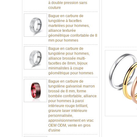
couture
Bague en carbure de
tungstène à facettes
martelées pour hommes,
alliance texturée
géométrique confortable de 8
mm pour hommes
Bague en carbure de
tungstène pour hommes,
alliance brossée multi-
facettes de 8mm, bijoux
minimalistes à coupe
géométrique pour hommes
Bague en carbure de
tungstène galvanisé marron
brossé de 8 mm, forme
bombée confortable, alliance
pour hommes à paroi
intérieure rouge brillant,
gravure laser intérieure
personnalisée,
approvisionnement en vrac
OEM ODM, vente en gros
d'usine
Bague en carbure de