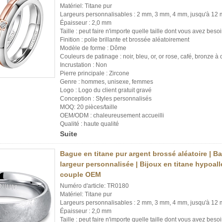
Matériel: Titane pur
Largeurs personnalisables : 2 mm, 3 mm, 4 mm, jusqu'à 12
Épaisseur : 2,0 mm
Taille : peut faire n'importe quelle taille dont vous avez besoi
Finition : polie brillante et brossée aléatoirement
Modèle de forme : Dôme
Couleurs de patinage : noir, bleu, or, or rose, café, bronze 
Incrustation : Non
Pierre principale : Zircone
Genre : hommes, unisexe, femmes
Logo : Logo du client gratuit gravé
Conception : Styles personnalisés
MOQ: 20 pièces/taille
OEM/ODM : chaleureusement accueilli
Qualité : haute qualité
Suite
Bague en titane pur argent brossé aléatoire | B
largeur personnalisée | Bijoux en titane hypoa
couple OEM
Numéro d'article: TR0180
Matériel: Titane pur
Largeurs personnalisables : 2 mm, 3 mm, 4 mm, jusqu'à 12
Épaisseur : 2,0 mm
Taille : peut faire n'importe quelle taille dont vous avez besoi