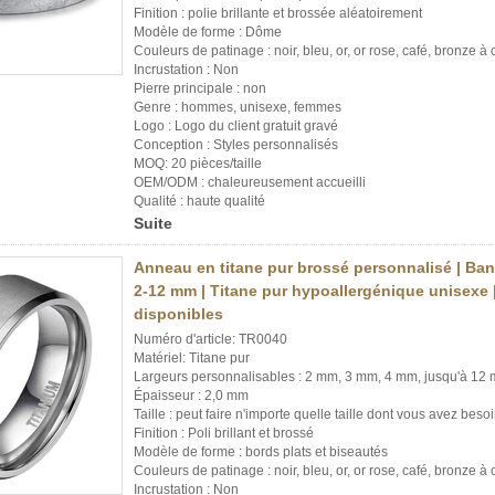
Finition : polie brillante et brossée aléatoirement
Modèle de forme : Dôme
Couleurs de patinage : noir, bleu, or, or rose, café, bronze 
Incrustation : Non
Pierre principale : non
Genre : hommes, unisexe, femmes
Logo : Logo du client gratuit gravé
Conception : Styles personnalisés
MOQ: 20 pièces/taille
OEM/ODM : chaleureusement accueilli
Qualité : haute qualité
Suite
Anneau en titane pur brossé personnalisé | Ban
2-12 mm | Titane pur hypoallergénique unisexe 
disponibles
Numéro d'article: TR0040
Matériel: Titane pur
Largeurs personnalisables : 2 mm, 3 mm, 4 mm, jusqu'à 12
Épaisseur : 2,0 mm
Taille : peut faire n'importe quelle taille dont vous avez besoi
Finition : Poli brillant et brossé
Modèle de forme : bords plats et biseautés
Couleurs de patinage : noir, bleu, or, or rose, café, bronze 
Incrustation : Non