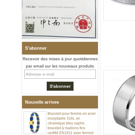
S'abonner
Recevoir des mises à jour quotidiennes
Bracelet à maillons I en acier
par email sur les nouveaux produits
inoxydable 304 en
céramique de zircone noire
pour hommes, fermoir
déployant à double poussée
316L, bracelet à maillons
thérapeutiques avec pierres
magnétiques et germanium
intégrées
Nouvelle arrivee
Bracelet pour femme en acier
inoxydable 316L en
céramique bleu saphir,
bracelet à maillons fins
certifié EN1811 avec fermoir
à double pression sans