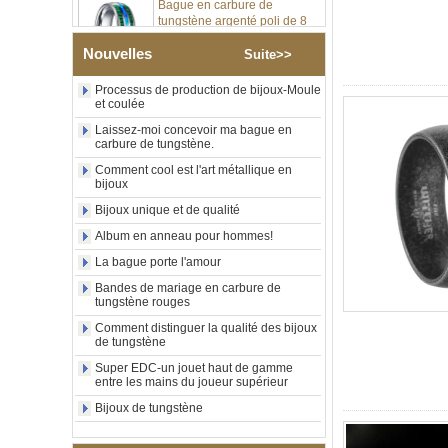
tungstène argenté poli de 8
mm, incrustation centrale
d'opale bleue écrasée avec
bande de malachite
Nouvelles
Suite>>
synthétique, alliance pour
hommes, gravure laser
Processus de production de bijoux-Moule
intérieure personnalisée,
et coulée
approvisionnement en vrac
Laissez-moi concevoir ma bague en
OEM ODM, vente en gros
carbure de tungstène.
d'usin
Comment cool est l'art métallique en
Bague en carbure de
bijoux
tungstène avec chevalière
carrée polie noire,
Bijoux unique et de qualité
incrustation en bois avec
Album en anneau pour hommes!
motif croisé en coquille
d'ormeau, bague de
La bague porte l'amour
déclaration religieuse pour
hommes, gravure intérieure
Bandes de mariage en carbure de
tungstène rouges
personnalisée,
approvisionnement en vrac
Comment distinguer la qualité des bijoux
OEM ODM, vente en
de tungstène
Bague en carbure de
Super EDC-un jouet haut de gamme
tungstène plaqué or rose de
entre les mains du joueur supérieur
8 mm, corde de guitare rouge
Bijoux de tungstène
et incrustation d'opale
écrasée, alliance pour
hommes sur le thème de la