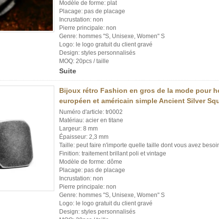
Modèle de forme: plat
Placage: pas de placage
Incrustation: non
Pierre principale: non
Genre: hommes "S, Unisexe, Women" S
Logo: le logo gratuit du client gravé
Design: styles personnalisés
MOQ: 20pcs / taille
Suite
Bijoux rétro Fashion en gros de la mode pour 
européen et américain simple Ancient Silver Sq
Numéro d'article: tr0002
Matériau: acier en titane
Largeur: 8 mm
Épaisseur: 2,3 mm
Taille: peut faire n'importe quelle taille dont vous avez besoi
Finition: traitement brillant poli et vintage
Modèle de forme: dôme
Placage: pas de placage
Incrustation: non
Pierre principale: non
Genre: hommes "S, Unisexe, Women" S
Logo: le logo gratuit du client gravé
Design: styles personnalisés