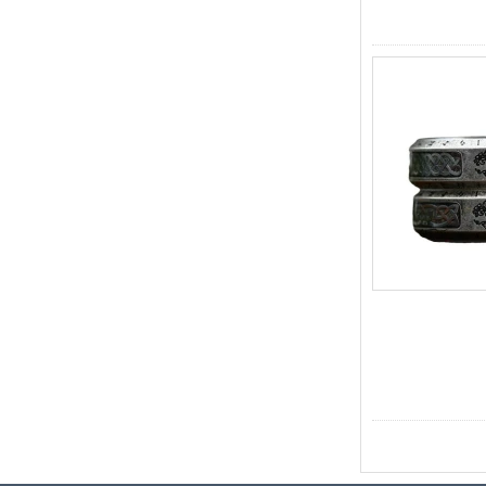
OEM ODM, vente en gros
d'usin
Bague en carbure de
tungstène avec chevalière
carrée polie noire,
incrustation en bois avec
motif croisé en coquille
d'ormeau, bague de
déclaration religieuse pour
hommes, gravure intérieure
personnalisée,
approvisionnement en vrac
OEM ODM, vente en
Bague en carbure de
tungstène plaqué or rose de
8 mm, corde de guitare rouge
et incrustation d'opale
écrasée, alliance pour
hommes sur le thème de la
musique, gravure laser
intérieure personnalisée,
approvisionnement en vrac
OEM ODM, vente en gros d'