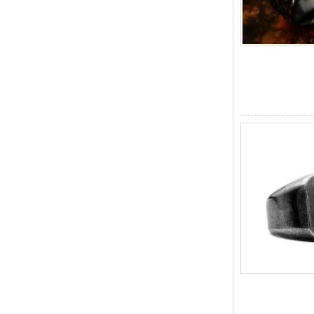
Bague en carbure de
tungstène pour hommes,
alliance brossée multi-
facettes de 8mm, bijoux
minimalistes à coupe
géométrique pour hommes
Bague en carbure de
tungstène galvanisé marron
brossé de 8 mm, forme
bombée confortable, alliance
pour hommes à paroi
intérieure rouge brillant,
gravure laser intérieure
personnalisée,
approvisionnement en vrac
OEM ODM, vente en gros
d'usine
Bague en carbure de
tungstène argenté poli de 8
mm, incrustation centrale
d'opale bleue écrasée avec
bande de malachite
synthétique, alliance pour
hommes, gravure laser
intérieure personnalisée,
approvisionnement en vrac