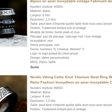
Bijoux en acier inoxydable vintage Fabricant d
Numéro d'article: tr0004
Matériel: titane
Largeur: 8 mm
Épaisseur: 2,3 mm
Taille: peut faire n'importe quelle taille dont vous avez besoi
Finition: Traitement brillant poli et vintage
Modèle de forme: bords plats et crus
Placage: pas de placage / placage noir / noir vintage
Incrustation: non
Pierre principale: non
Genre: hommes "S, Unisexe, Women" S
Logo: le logo gratuit du client gravé
Design: styles personnalisés
MOQ: 20pcs / taille
Suite
Nordic Viking Celtic Knot Titanium Steel Ring
Retro Fashion Inoxydless en acier inoxydable C
Numéro d'article: tr0003
Matériel: titane
Largeur: 8 mm
Épaisseur: 2,3 mm
Taille: peut faire n'importe quelle taille dont vous avez besoi
Finition: Traitement brillant poli et vintage