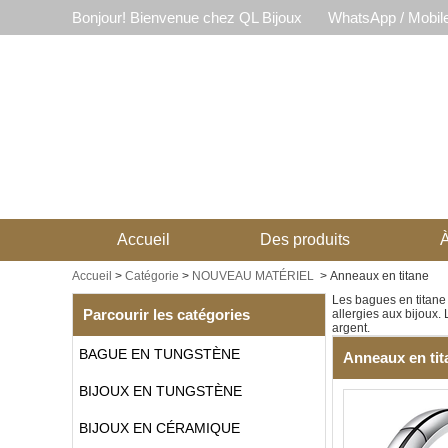
Bonjour! Bienvenue chez QL Bijoux
WhatsApp / Mobil
Accueil
Des produits
À
Accueil
>
Catégorie
>
NOUVEAU MATÉRIEL
>
Anneaux en titane
Les bagues en titane 
Parcourir les catégories
allergies aux bijoux.
argent.
BAGUE EN TUNGSTÈNE
Anneaux en tit
BIJOUX EN TUNGSTÈNE
BIJOUX EN CÉRAMIQUE