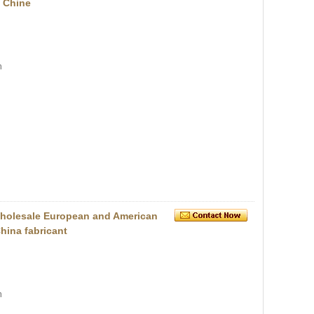
e Chine
n
 Wholesale European and American
hina fabricant
n