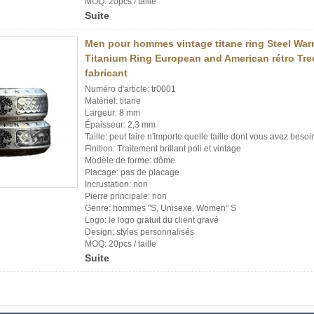
MOQ: 20pcs / taille
Suite
Men pour hommes vintage titane ring Steel Warr
Titanium Ring European and American rétro Tree
fabricant
Numéro d'article: tr0001
Matériel: titane
Largeur: 8 mm
Épaisseur: 2,3 mm
Taille: peut faire n'importe quelle taille dont vous avez besoi
Finition: Traitement brillant poli et vintage
Modèle de forme: dôme
Placage: pas de placage
Incrustation: non
Pierre principale: non
Genre: hommes "S, Unisexe, Women" S
Logo: le logo gratuit du client gravé
Design: styles personnalisés
MOQ: 20pcs / taille
Suite