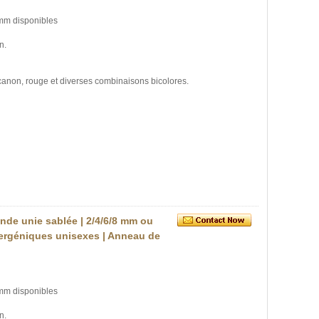
 mm disponibles
n.
à canon, rouge et diverses combinaisons bicolores.
ande unie sablée | 2/4/6/8 mm ou
llergéniques unisexes | Anneau de
 mm disponibles
n.