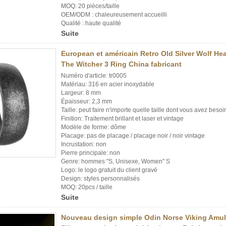
MOQ: 20 pièces/taille
OEM/ODM : chaleureusement accueilli
Qualité : haute qualité
Suite
European et américain Retro Old Silver Wolf He
The Witcher 3 Ring China fabricant
Numéro d'article: tr0005
Matériau: 316 en acier inoxydable
Largeur: 8 mm
Épaisseur: 2,3 mm
Taille: peut faire n'importe quelle taille dont vous avez besoi
Finition: Traitement brillant et laser et vintage
Modèle de forme: dôme
Placage: pas de placage / placage noir / noir vintage
Incrustation: non
Pierre principale: non
Genre: hommes "S, Unisexe, Women" S
Logo: le logo gratuit du client gravé
Design: styles personnalisés
MOQ: 20pcs / taille
Suite
Nouveau design simple Odin Norse Viking Am