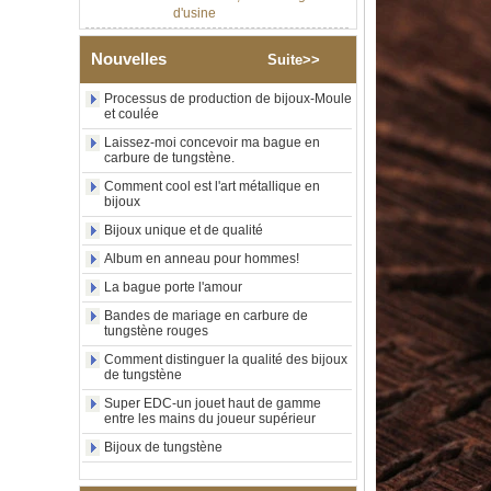
Bague en carbure de
tungstène argenté poli de 8
mm, incrustation centrale
Nouvelles
d'opale bleue écrasée avec
Suite>>
bande de malachite
synthétique, alliance pour
Processus de production de bijoux-Moule
hommes, gravure laser
et coulée
intérieure personnalisée,
Laissez-moi concevoir ma bague en
approvisionnement en vrac
carbure de tungstène.
OEM ODM, vente en gros
d'usin
Comment cool est l'art métallique en
bijoux
Bague en carbure de
tungstène avec chevalière
Bijoux unique et de qualité
carrée polie noire,
Album en anneau pour hommes!
incrustation en bois avec
motif croisé en coquille
La bague porte l'amour
d'ormeau, bague de
Bandes de mariage en carbure de
déclaration religieuse pour
tungstène rouges
hommes, gravure intérieure
personnalisée,
Comment distinguer la qualité des bijoux
approvisionnement en vrac
de tungstène
OEM ODM, vente en
Super EDC-un jouet haut de gamme
Bague en carbure de
entre les mains du joueur supérieur
tungstène plaqué or rose de
Bijoux de tungstène
8 mm, corde de guitare rouge
et incrustation d'opale
écrasée, alliance pour