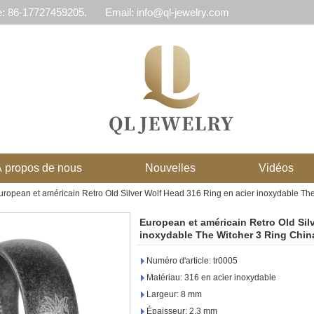
e: 86-17727459205.
Email: info@ql-jewelry.com
 propos de nous
Nouvelles
Vidéos
uropean et américain Retro Old Silver Wolf Head 316 Ring en acier inoxydable The
European et américain Retro Old Sil
inoxydable The Witcher 3 Ring China
Numéro d'article: tr0005
Matériau: 316 en acier inoxydable
Largeur: 8 mm
Épaisseur: 2,3 mm