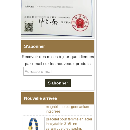
S'abonner
Recevoir des mises à jour quotidiennes
par email sur les nouveaux produits
Bracelet à maillons I en acier
inoxydable 304 en
céramique de zircone noire
pour hommes, fermoir
déployant à double poussée
316L, bracelet à maillons
thérapeutiques avec pierres
magnétiques et germanium
Nouvelle arrivee
intégrées
Bracelet pour femme en acier
inoxydable 316L en
céramique bleu saphir,
bracelet à maillons fins
certifié EN1811 avec fermoir