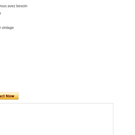
t vous avez besoin
e
r vintage