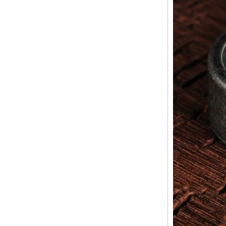
mm pour hommes
Bague en carbure de
tungstène pour hommes,
alliance brossée multi-
facettes de 8mm, bijoux
minimalistes à coupe
géométrique pour hommes
Bague en carbure de
tungstène galvanisé marron
brossé de 8 mm, forme
bombée confortable, alliance
pour hommes à paroi
intérieure rouge brillant,
gravure laser intérieure
personnalisée,
approvisionnement en vrac
OEM ODM, vente en gros
d'usine
Bague en carbure de
tungstène argenté poli de 8
mm, incrustation centrale
d'opale bleue écrasée avec
bande de malachite
synthétique, alliance pour
hommes, gravure laser
intérieure personnalisée,