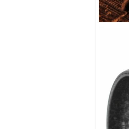
approvisionnement en vrac
OEM ODM, vente en gros
d'usin
Bague en carbure de
tungstène avec chevalière
carrée polie noire,
incrustation en bois avec
motif croisé en coquille
d'ormeau, bague de
déclaration religieuse pour
hommes, gravure intérieure
personnalisée,
approvisionnement en vrac
OEM ODM, vente en
Bague en carbure de
tungstène plaqué or rose de
8 mm, corde de guitare rouge
et incrustation d'opale
écrasée, alliance pour
hommes sur le thème de la
musique, gravure laser
intérieure personnalisée,
approvisionnement en vrac
OEM ODM, vente en gros d'