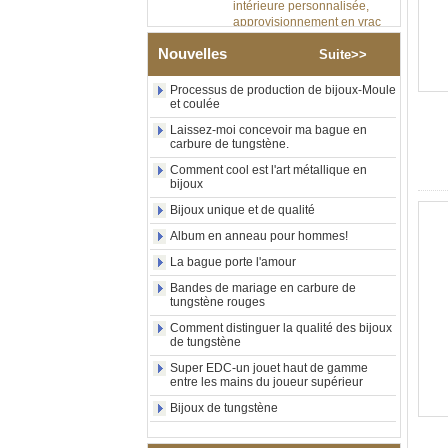
approvisionnement en vrac
OEM ODM, vente en gros
d'usin
Nouvelles
Suite>>
Bague en carbure de
tungstène avec chevalière
Processus de production de bijoux-Moule
carrée polie noire,
et coulée
incrustation en bois avec
motif croisé en coquille
Laissez-moi concevoir ma bague en
d'ormeau, bague de
carbure de tungstène.
déclaration religieuse pour
Comment cool est l'art métallique en
hommes, gravure intérieure
bijoux
personnalisée,
approvisionnement en vrac
Bijoux unique et de qualité
OEM ODM, vente en
Album en anneau pour hommes!
Bague en carbure de
La bague porte l'amour
tungstène plaqué or rose de
8 mm, corde de guitare rouge
Bandes de mariage en carbure de
et incrustation d'opale
tungstène rouges
écrasée, alliance pour
Comment distinguer la qualité des bijoux
hommes sur le thème de la
de tungstène
musique, gravure laser
intérieure personnalisée,
Super EDC-un jouet haut de gamme
approvisionnement en vrac
entre les mains du joueur supérieur
OEM ODM, vente en gros d'
Bijoux de tungstène
Bracelet à maillons I en acier
inoxydable 304 en