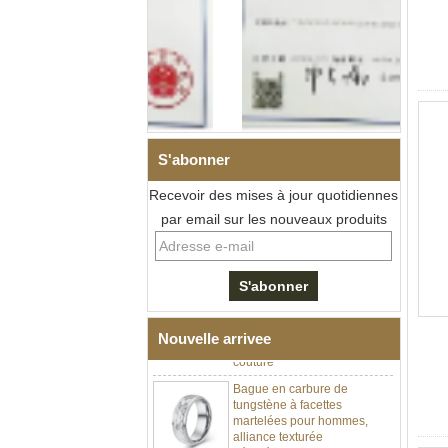
Bracelet à maillons I en acier
inoxydable 304 en
céramique de zircone noire
pour hommes, fermoir
déployant à double poussée
S'abonner
316L, bracelet à maillons
thérapeutiques avec pierres
Recevoir des mises à jour quotidiennes
magnétiques et germanium
par email sur les nouveaux produits
intégrées
Bracelet pour femme en acier
inoxydable 316L en
céramique bleu saphir,
bracelet à maillons fins
certifié EN1811 avec fermoir
à double pression sans
Nouvelle arrivee
couture
Bague en carbure de
tungstène à facettes
martelées pour hommes,
alliance texturée
géométrique confortable de 8