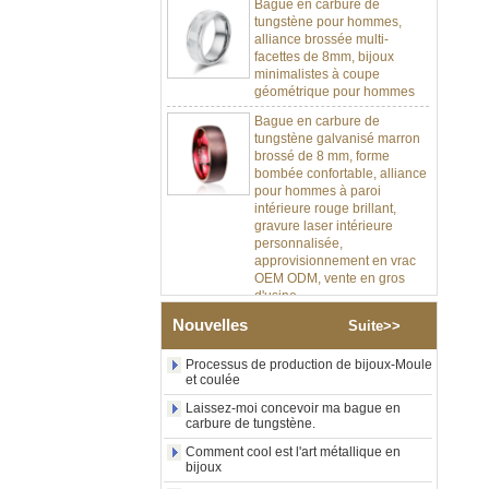
tungstène pour hommes,
alliance brossée multi-
facettes de 8mm, bijoux
minimalistes à coupe
géométrique pour hommes
Bague en carbure de
tungstène galvanisé marron
brossé de 8 mm, forme
bombée confortable, alliance
pour hommes à paroi
intérieure rouge brillant,
gravure laser intérieure
personnalisée,
approvisionnement en vrac
OEM ODM, vente en gros
d'usine
Bague en carbure de
Nouvelles
Suite>>
tungstène argenté poli de 8
mm, incrustation centrale
d'opale bleue écrasée avec
Processus de production de bijoux-Moule
et coulée
bande de malachite
synthétique, alliance pour
Laissez-moi concevoir ma bague en
hommes, gravure laser
carbure de tungstène.
intérieure personnalisée,
approvisionnement en vrac
Comment cool est l'art métallique en
bijoux
OEM ODM, vente en gros
d'usin