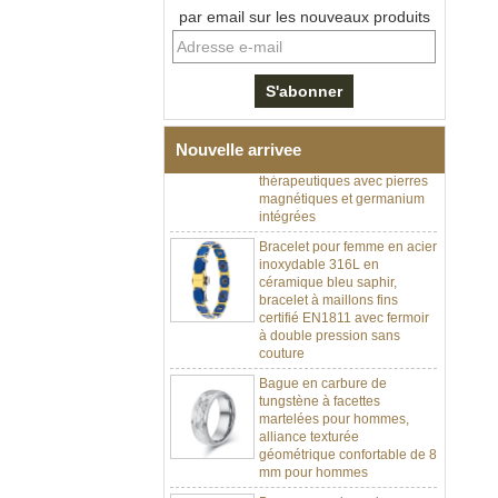
par email sur les nouveaux produits
Bracelet à maillons I en acier
inoxydable 304 en
céramique de zircone noire
pour hommes, fermoir
déployant à double poussée
Nouvelle arrivee
316L, bracelet à maillons
thérapeutiques avec pierres
magnétiques et germanium
intégrées
Bracelet pour femme en acier
inoxydable 316L en
céramique bleu saphir,
bracelet à maillons fins
certifié EN1811 avec fermoir
à double pression sans
couture
Bague en carbure de
tungstène à facettes
martelées pour hommes,
alliance texturée
géométrique confortable de 8
mm pour hommes
Bague en carbure de