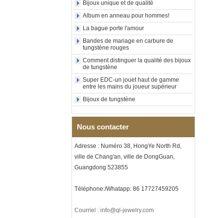
Bijoux unique et de qualité
Bague en carbure de
Album en anneau pour hommes!
tungstène avec chevalière
carrée polie noire,
La bague porte l'amour
incrustation en bois avec
Bandes de mariage en carbure de
motif croisé en coquille
tungstène rouges
d'ormeau, bague de
déclaration religieuse pour
Comment distinguer la qualité des bijoux
hommes, gravure intérieure
de tungstène
personnalisée,
Super EDC-un jouet haut de gamme
approvisionnement en vrac
entre les mains du joueur supérieur
OEM ODM, vente en
Bijoux de tungstène
Bague en carbure de
tungstène plaqué or rose de
8 mm, corde de guitare rouge
Nous contacter
et incrustation d'opale
écrasée, alliance pour
hommes sur le thème de la
Adresse : Numéro 38, HongYe North Rd,
musique, gravure laser
ville de Chang'an, ville de DongGuan,
intérieure personnalisée,
approvisionnement en vrac
Guangdong 523855
OEM ODM, vente en gros d'
Bracelet à maillons I en acier
Téléphone:/Whatapp: 86 17727459205
inoxydable 304 en
céramique de zircone noire
pour hommes, fermoir
Courriel : info@ql-jewelry.com
déployant à double poussée