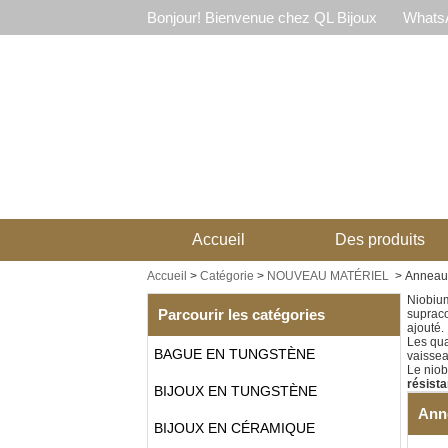
Bonjour! Bienvenue chez QL Bijoux
WhatsA
Accueil
Des produits
Accueil
>
Catégorie
>
NOUVEAU MATÉRIEL
>
Anneau
Niobiu
Parcourir les catégories
supraco
ajouté.
Les qua
BAGUE EN TUNGSTÈNE
vaissea
Le niob
résista
BIJOUX EN TUNGSTÈNE
Ann
BIJOUX EN CÉRAMIQUE