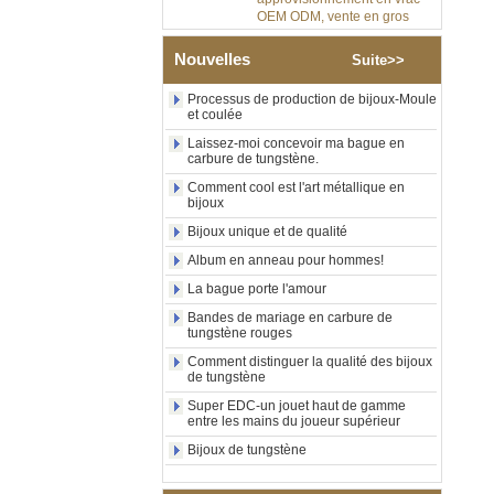
OEM ODM, vente en gros
d'usine
Bague en carbure de
Nouvelles
Suite>>
tungstène argenté poli de 8
mm, incrustation centrale
Processus de production de bijoux-Moule
d'opale bleue écrasée avec
et coulée
bande de malachite
synthétique, alliance pour
Laissez-moi concevoir ma bague en
hommes, gravure laser
carbure de tungstène.
intérieure personnalisée,
Comment cool est l'art métallique en
approvisionnement en vrac
bijoux
OEM ODM, vente en gros
d'usin
Bijoux unique et de qualité
Bague en carbure de
Album en anneau pour hommes!
tungstène avec chevalière
La bague porte l'amour
carrée polie noire,
incrustation en bois avec
Bandes de mariage en carbure de
motif croisé en coquille
tungstène rouges
d'ormeau, bague de
Comment distinguer la qualité des bijoux
déclaration religieuse pour
de tungstène
hommes, gravure intérieure
personnalisée,
Super EDC-un jouet haut de gamme
approvisionnement en vrac
entre les mains du joueur supérieur
OEM ODM, vente en
Bijoux de tungstène
Bague en carbure de
tungstène plaqué or rose de