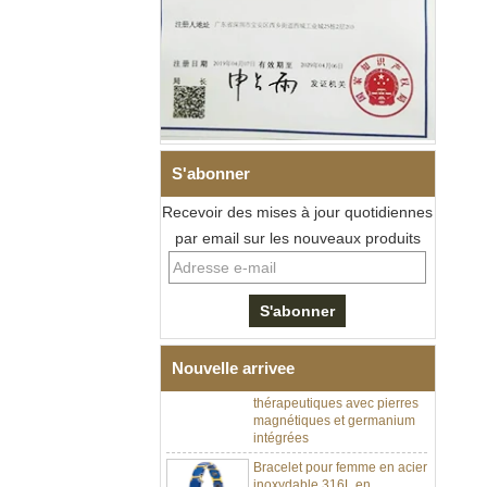
S'abonner
Recevoir des mises à jour quotidiennes
par email sur les nouveaux produits
Bracelet à maillons I en acier
inoxydable 304 en
céramique de zircone noire
pour hommes, fermoir
déployant à double poussée
Nouvelle arrivee
316L, bracelet à maillons
thérapeutiques avec pierres
magnétiques et germanium
intégrées
Bracelet pour femme en acier
inoxydable 316L en