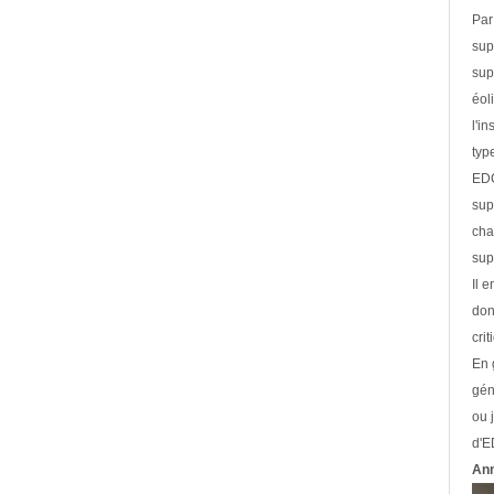
Par
sup
sup
éol
l'i
typ
EDC
sup
cha
sup
Il 
don
cri
En 
gén
ou 
d'E
Ann