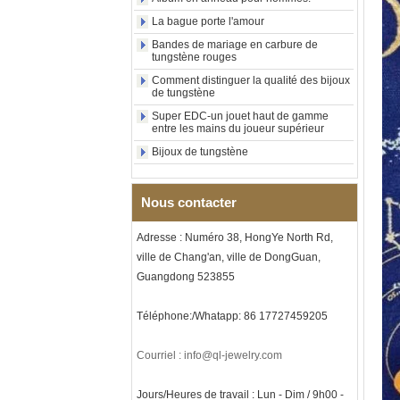
incrustation en bois avec
La bague porte l'amour
motif croisé en coquille
d'ormeau, bague de
Bandes de mariage en carbure de
déclaration religieuse pour
tungstène rouges
hommes, gravure intérieure
Comment distinguer la qualité des bijoux
personnalisée,
de tungstène
approvisionnement en vrac
OEM ODM, vente en
Super EDC-un jouet haut de gamme
entre les mains du joueur supérieur
Bague en carbure de
tungstène plaqué or rose de
Bijoux de tungstène
8 mm, corde de guitare rouge
et incrustation d'opale
écrasée, alliance pour
Nous contacter
hommes sur le thème de la
musique, gravure laser
intérieure personnalisée,
Adresse : Numéro 38, HongYe North Rd,
approvisionnement en vrac
ville de Chang'an, ville de DongGuan,
OEM ODM, vente en gros d'
Guangdong 523855
Bracelet à maillons I en acier
inoxydable 304 en
Téléphone:/Whatapp: 86 17727459205
céramique de zircone noire
pour hommes, fermoir
déployant à double poussée
Courriel : info@ql-jewelry.com
316L, bracelet à maillons
thérapeutiques avec pierres
magnétiques et germanium
Jours/Heures de travail : Lun - Dim / 9h00 -