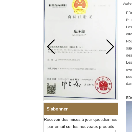
Aute
EDC
l'h
Les
oli
Nou
sup
des
Les
gyr
peu
dan
ED
S'abonner
Recevoir des mises à jour quotidiennes
par email sur les nouveaux produits
Bracelet à maillons I en acier