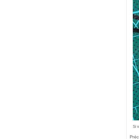
Si 
Préc