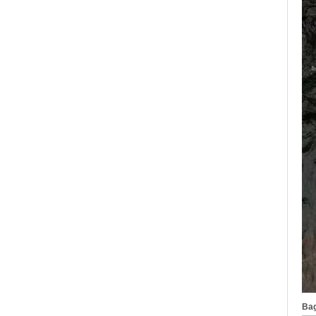
gravure laser intérieure
personnalisée,
approvisionnement en vrac
OEM ODM, vente en gros
d'usine
Bague en carbure de
tungstène argenté poli de 8
mm, incrustation centrale
d'opale bleue écrasée avec
bande de malachite
synthétique, alliance pour
hommes, gravure laser
intérieure personnalisée,
approvisionnement en vrac
OEM ODM, vente en gros
d'usin
Bague en carbure de
tungstène avec chevalière
carrée polie noire,
incrustation en bois avec
motif croisé en coquille
d'ormeau, bague de
déclaration religieuse pour
hommes, gravure intérieure
personnalisée,
Bag
approvisionnement en vrac