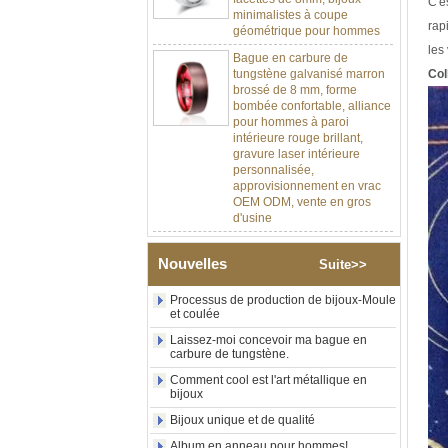
C'e
géométrique pour hommes
rap
Bague en carbure de
les 
tungstène galvanisé marron
brossé de 8 mm, forme
Col
bombée confortable, alliance
pour hommes à paroi
intérieure rouge brillant,
gravure laser intérieure
personnalisée,
approvisionnement en vrac
OEM ODM, vente en gros
d'usine
Bague en carbure de
tungstène argenté poli de 8
mm, incrustation centrale
Nouvelles
Suite>>
d'opale bleue écrasée avec
bande de malachite
Processus de production de bijoux-Moule
synthétique, alliance pour
et coulée
hommes, gravure laser
intérieure personnalisée,
Laissez-moi concevoir ma bague en
carbure de tungstène.
approvisionnement en vrac
OEM ODM, vente en gros
Comment cool est l'art métallique en
d'usin
bijoux
Bague en carbure de
Bijoux unique et de qualité
tungstène avec chevalière
carrée polie noire,
Album en anneau pour hommes!