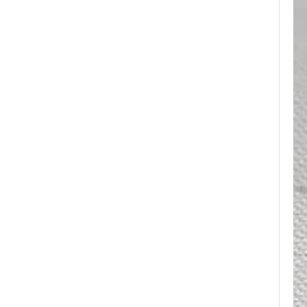
OEM ODM, vente en
Bague en carbure de
tungstène plaqué or rose de
8 mm, corde de guitare rouge
et incrustation d'opale
écrasée, alliance pour
hommes sur le thème de la
musique, gravure laser
intérieure personnalisée,
approvisionnement en vrac
OEM ODM, vente en gros d'