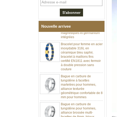
inoxydable 304 en
céramique de zircone noire
pour hommes, fermoir
déployant à double poussée
316L, bracelet à maillons
thérapeutiques avec pierres
Nouvelle arrivee
magnétiques et germanium
intégrées
Bracelet pour femme en acier
inoxydable 316L en
céramique bleu saphir,
bracelet à maillons fins
certifié EN1811 avec fermoir
à double pression sans
couture
Bague en carbure de
tungstène à facettes
martelées pour hommes,
alliance texturée
géométrique confortable de 8
mm pour hommes
Bague en carbure de
tungstène pour hommes,
alliance brossée multi-
facettes de 8mm, bijoux
minimalistes à coupe