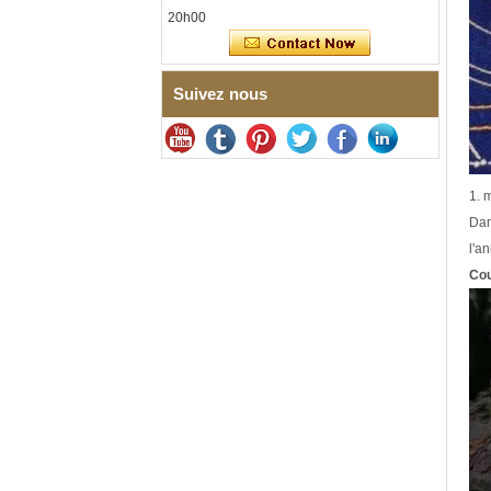
intégrées
20h00
Bracelet pour femme en acier
inoxydable 316L en
céramique bleu saphir,
bracelet à maillons fins
Suivez nous
certifié EN1811 avec fermoir
à double pression sans
couture
Bague en carbure de
tungstène à facettes
1. 
martelées pour hommes,
alliance texturée
Dam
géométrique confortable de 8
l'a
mm pour hommes
Cou
Bague en carbure de
tungstène pour hommes,
alliance brossée multi-
facettes de 8mm, bijoux
minimalistes à coupe
géométrique pour hommes
Bague en carbure de
tungstène galvanisé marron
brossé de 8 mm, forme
bombée confortable, alliance
pour hommes à paroi
intérieure rouge brillant,