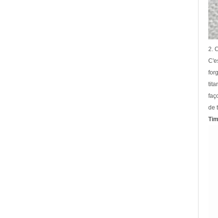
2. 
C'e
for
tit
faç
de 
Ti