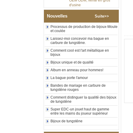
Bague en carbure de
tungstène argenté poli de 8
Nouvelles
Suite>>
mm, incrustation centrale
d'opale bleue écrasée avec
Processus de production de bijoux-Moule
bande de malachite
et coulée
synthétique, alliance pour
hommes, gravure laser
Laissez-moi concevoir ma bague en
intérieure personnalisée,
carbure de tungstène.
approvisionnement en vrac
Comment cool est l'art métallique en
OEM ODM, vente en gros
bijoux
d'usin
Bijoux unique et de qualité
Bague en carbure de
tungstène avec chevalière
Album en anneau pour hommes!
carrée polie noire,
incrustation en bois avec
La bague porte l'amour
motif croisé en coquille
Bandes de mariage en carbure de
d'ormeau, bague de
tungstène rouges
déclaration religieuse pour
hommes, gravure intérieure
Comment distinguer la qualité des bijoux
personnalisée,
de tungstène
approvisionnement en vrac
Super EDC-un jouet haut de gamme
OEM ODM, vente en
entre les mains du joueur supérieur
Bague en carbure de
Bijoux de tungstène
tungstène plaqué or rose de
8 mm, corde de guitare rouge
et incrustation d'opale