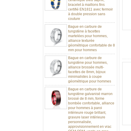
certifié EN1811 avec fermoir
à double pression sans
couture
Bague en carbure de
tungstène à facettes
martelées pour hommes,
alliance texturée
géométrique confortable de 8
mm pour hommes
Bague en carbure de
tungstène pour hommes,
alliance brossée multi-
facettes de 8mm, bijoux
minimalistes à coupe
géométrique pour hommes
Bague en carbure de
tungstène galvanisé marron
brossé de 8 mm, forme
bombée confortable, alliance
pour hommes à paroi
intérieure rouge brillant,
gravure laser intérieure
personnalisée,
approvisionnement en vrac
OEM ODM, vente en gros
d'usine