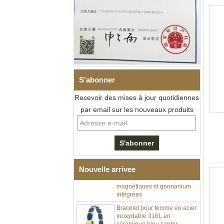
S'abonner
Recevoir des mises à jour quotidiennes
par email sur les nouveaux produits
Bracelet à maillons I en acier
inoxydable 304 en
céramique de zircone noire
pour hommes, fermoir
déployant à double poussée
316L, bracelet à maillons
Nouvelle arrivee
thérapeutiques avec pierres
magnétiques et germanium
intégrées
Bracelet pour femme en acier
inoxydable 316L en
céramique bleu saphir,
bracelet à maillons fins