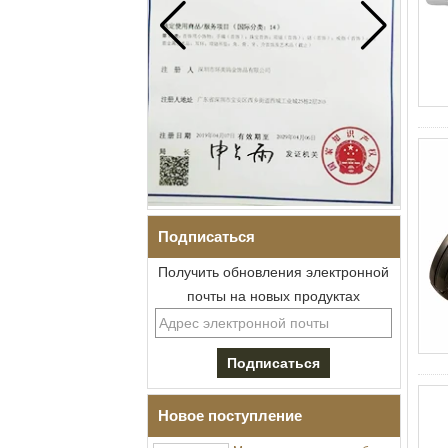
Подписаться
Получить обновления электронной
почты на новых продуктах
Мужское кованое граненое
кольцо из карбида
вольфрама, обручальное
кольцо с удобной посадкой
и геометрической
текстурой, 8 мм для мужчин
Новое поступление
Мужское кольцо из карбида