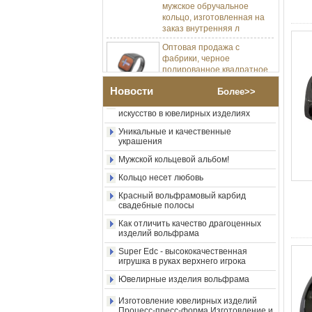
кольцо, изготовленная на
заказ внутренняя л
Изготовление ювелирных изделий
Оптовая продажа с
Процесс-пресс-форма Изготовление и
литье
фабрики, черное
полированное квадратное
Позвольте мне разработать мою
кольцо с печаткой из
карбидное кольцо вольфрама.
карбида вольфрама,
Новости
деревянная инкрустация с
Насколько круто металлическое
Более>>
искусство в ювелирных изделиях
крестообразным узором из
раковины морского ушка,
Уникальные и качественные
мужское религиозное
украшения
заявление, кольцо,
изготовленная на заказ
Мужской кольцевой альбом!
внутренняя грави
Кольцо несет любовь
Оптовая продажа с
Красный вольфрамовый карбид
фабрики, кольцо из
свадебные полосы
карбида вольфрама с
гальваническим покрытием
Как отличить качество драгоценных
изделий вольфрама
из розового золота 8 мм,
красная гитарная струна и
Super Edc - высококачественная
инкрустация из дробленого
игрушка в руках верхнего игрока
опала, музыкальное
мужское обручальное
Ювелирные изделия вольфрама
кольцо, внутренняя
лазерная гравировка на
Изготовление ювелирных изделий
Процесс-пресс-форма Изготовление и
заказ, опт
литье