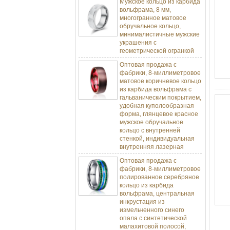
вольфрама, 8 мм,
многогранное матовое
обручальное кольцо,
минималистичные мужские
украшения с
геометрической огранкой
Оптовая продажа с
фабрики, 8-миллиметровое
матовое коричневое кольцо
из карбида вольфрама с
гальваническим покрытием,
удобная куполообразная
форма, глянцевое красное
мужское обручальное
кольцо с внутренней
стенкой, индивидуальная
внутренняя лазерная
Оптовая продажа с
фабрики, 8-миллиметровое
полированное серебряное
кольцо из карбида
вольфрама, центральная
инкрустация из
измельченного синего
опала с синтетической
малахитовой полосой,
мужское обручальное