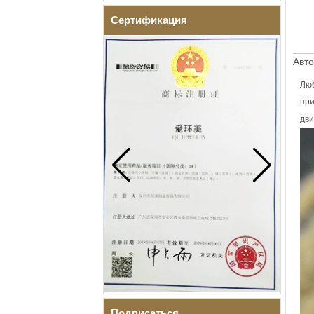
Сертификация
Авто
Люб
при
дви
Подписаться