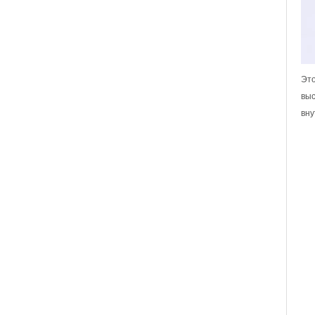
Эт
выс
вну