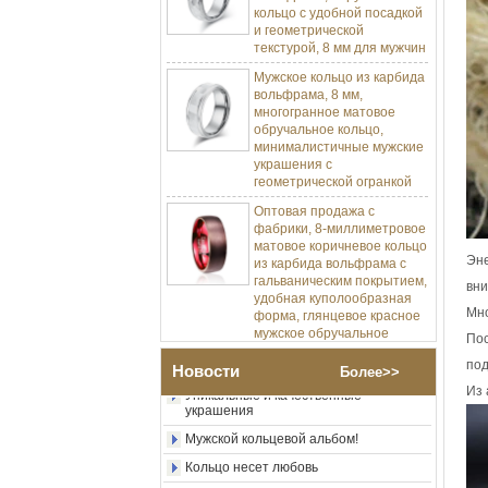
и геометрической
текстурой, 8 мм для мужчин
Мужское кольцо из карбида
вольфрама, 8 мм,
многогранное матовое
обручальное кольцо,
минималистичные мужские
украшения с
геометрической огранкой
Оптовая продажа с
фабрики, 8-миллиметровое
матовое коричневое кольцо
Изготовление ювелирных изделий
из карбида вольфрама с
Процесс-пресс-форма Изготовление и
литье
гальваническим покрытием,
Эне
удобная куполообразная
вни
Позвольте мне разработать мою
форма, глянцевое красное
карбидное кольцо вольфрама.
мужское обручальное
Мно
кольцо с внутренней
Насколько круто металлическое
Пос
искусство в ювелирных изделиях
стенкой, индивидуальная
внутренняя лазерная
под
Новости
Более>>
Уникальные и качественные
украшения
Из 
Оптовая продажа с
фабрики, 8-миллиметровое
Мужской кольцевой альбом!
полированное серебряное
Кольцо несет любовь
кольцо из карбида
вольфрама, центральная
Красный вольфрамовый карбид
инкрустация из