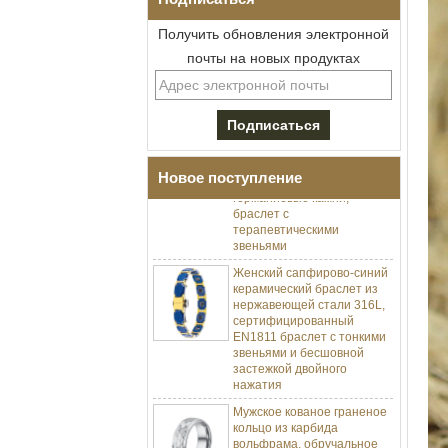
Получить обновления электронной
Мужской браслет I-Links из
почты на новых продуктах
нержавеющей стали 304 с
черным цирконием,
керамика,
раскладывающаяся
застежка с двойным
нажатием 316L,
встроенные магнитные и
Новое поступление
германиевые камни,
браслет с
терапевтическими
звеньями
Женский сапфирово-синий
керамический браслет из
нержавеющей стали 316L,
сертифицированный
EN1811 браслет с тонкими
звеньями и бесшовной
застежкой двойного
нажатия
Мужское кованое граненое
кольцо из карбида
вольфрама, обручальное
кольцо с удобной посадкой