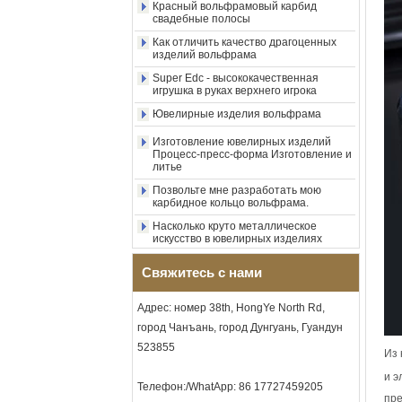
свадебные полосы
измельченного синего
опала с синтетической
Как отличить качество драгоценных
изделий вольфрама
малахитовой полосой,
мужское обручальное
Super Edc - высококачественная
кольцо, изготовленная на
игрушка в руках верхнего игрока
заказ внутренняя л
Ювелирные изделия вольфрама
Оптовая продажа с
фабрики, черное
Изготовление ювелирных изделий
полированное квадратное
Процесс-пресс-форма Изготовление и
кольцо с печаткой из
литье
карбида вольфрама,
Позвольте мне разработать мою
деревянная инкрустация с
карбидное кольцо вольфрама.
крестообразным узором из
раковины морского ушка,
Насколько круто металлическое
мужское религиозное
искусство в ювелирных изделиях
заявление, кольцо,
Уникальные и качественные
изготовленная на заказ
украшения
внутренняя грави
Свяжитесь с нами
Мужской кольцевой альбом!
Оптовая продажа с
фабрики, кольцо из
Кольцо несет любовь
Адрес: номер 38th, HongYe North Rd,
карбида вольфрама с
город Чанъань, город Дунгуань, Гуандун
Красный вольфрамовый карбид
гальваническим покрытием
свадебные полосы
из розового золота 8 мм,
523855
Из 
красная гитарная струна и
Как отличить качество драгоценных
инкрустация из дробленого
изделий вольфрама
и э
Телефон:/WhatApp: 86 17727459205
опала, музыкальное
пре
Super Edc - высококачественная
мужское обручальное