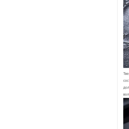
вольфрама, обручальное
кольцо с удобной посадкой
и геометрической
текстурой, 8 мм для мужчин
Мужское кольцо из карбида
вольфрама, 8 мм,
многогранное матовое
обручальное кольцо,
минималистичные мужские
украшения с
геометрической огранкой
Оптовая продажа с
фабрики, 8-миллиметровое
матовое коричневое кольцо
из карбида вольфрама с
Тве
гальваническим покрытием,
удобная куполообразная
сос
форма, глянцевое красное
дол
мужское обручальное
кольцо с внутренней
вол
стенкой, индивидуальная
внутренняя лазерная
Оптовая продажа с
фабрики, 8-миллиметровое
полированное серебряное
кольцо из карбида