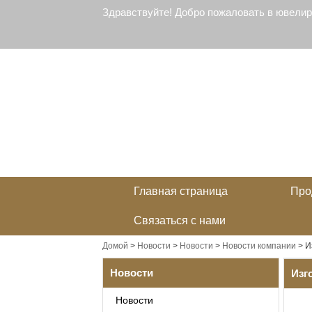
Здравствуйте! Добро пожаловать в ювели
Главная страница
Про
Связаться с нами
Домой
>
Новости
>
Новости
>
Новости компании
>
И
Новости
Изг
Новости