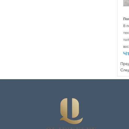
По
В п
тех
тол
вос
Чт
Пре
Сле