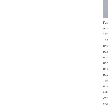
кольцо из карбида
вольфрама, обручальное
кольцо с удобной посадкой
и геометрической
текстурой, 8 мм для мужчин
Пла
Мужское кольцо из карбида
вольфрама, 8 мм,
лит
многогранное матовое
зат
обручальное кольцо,
минималистичные мужские
1ра
украшения с
пла
геометрической огранкой
раз
Оптовая продажа с
фабрики, 8-миллиметровое
поп
матовое коричневое кольцо
нео
из карбида вольфрама с
гальваническим покрытием,
на 
удобная куполообразная
рас
форма, глянцевое красное
мужское обручальное
тем
кольцо с внутренней
при
стенкой, индивидуальная
внутренняя лазерная
суш
2ли
Оптовая продажа с
фабрики, 8-миллиметровое
сил
полированное серебряное