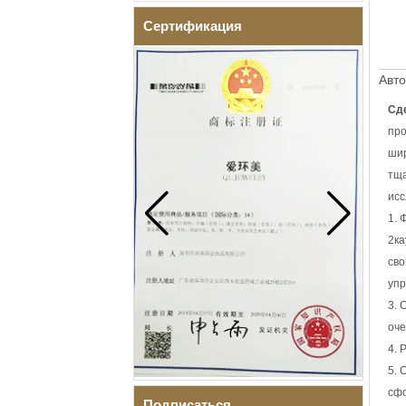
Сертификация
Авто
Сд
про
шир
тща
исс
1. 
2ка
сво
упр
3. 
оче
4. 
5. 
сфо
Подписаться