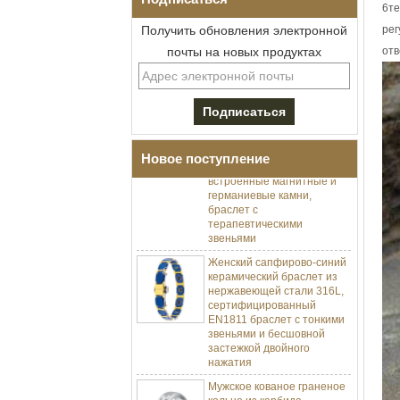
6те
Получить обновления электронной
рег
почты на новых продуктах
отв
Мужской браслет I-Links из
нержавеющей стали 304 с
черным цирконием,
керамика,
раскладывающаяся
застежка с двойным
нажатием 316L,
Новое поступление
встроенные магнитные и
германиевые камни,
браслет с
терапевтическими
звеньями
Женский сапфирово-синий
керамический браслет из
нержавеющей стали 316L,
сертифицированный
EN1811 браслет с тонкими
звеньями и бесшовной
застежкой двойного
нажатия
Мужское кованое граненое
кольцо из карбида
вольфрама, обручальное