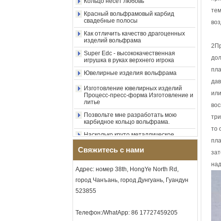
Красный вольфрамовый карбид
инкрустация из
тем
свадебные полосы
измельченного синего
воз
опала с синтетической
Как отличить качество драгоценных
малахитовой полосой,
изделий вольфрама
мужское обручальное
Super Edc - высококачественная
2Пр
кольцо, изготовленная на
игрушка в руках верхнего игрока
заказ внутренняя л
дол
Ювелирные изделия вольфрама
Оптовая продажа с
пла
фабрики, черное
Изготовление ювелирных изделий
дав
полированное квадратное
Процесс-пресс-форма Изготовление и
кольцо с печаткой из
литье
или
карбида вольфрама,
вос
Позвольте мне разработать мою
деревянная инкрустация с
карбидное кольцо вольфрама.
крестообразным узором из
три
раковины морского ушка,
Насколько круто металлическое
то 
мужское религиозное
искусство в ювелирных изделиях
заявление, кольцо,
пла
Уникальные и качественные
изготовленная на заказ
Свяжитесь с нами
украшения
зат
внутренняя грави
над
Мужской кольцевой альбом!
Оптовая продажа с
Адрес: номер 38th, HongYe North Rd,
фабрики, кольцо из
Кольцо несет любовь
город Чанъань, город Дунгуань, Гуандун
карбида вольфрама с
523855
Красный вольфрамовый карбид
гальваническим покрытием
свадебные полосы
из розового золота 8 мм,
красная гитарная струна и
Как отличить качество драгоценных
Телефон:/WhatApp: 86 17727459205
инкрустация из дробленого
изделий вольфрама