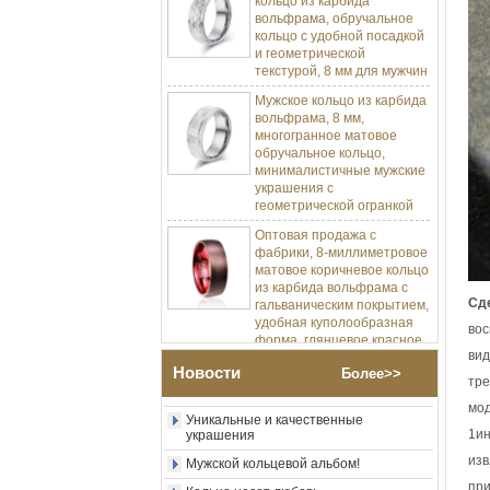
кольцо с удобной посадкой
и геометрической
текстурой, 8 мм для мужчин
Мужское кольцо из карбида
вольфрама, 8 мм,
многогранное матовое
обручальное кольцо,
минималистичные мужские
украшения с
геометрической огранкой
Оптовая продажа с
фабрики, 8-миллиметровое
матовое коричневое кольцо
Изготовление ювелирных изделий
из карбида вольфрама с
Процесс-пресс-форма Изготовление и
литье
гальваническим покрытием,
удобная куполообразная
Сд
Позвольте мне разработать мою
форма, глянцевое красное
карбидное кольцо вольфрама.
вос
мужское обручальное
кольцо с внутренней
вид
Насколько круто металлическое
Новости
искусство в ювелирных изделиях
стенкой, индивидуальная
Более>>
тре
внутренняя лазерная
Уникальные и качественные
мод
украшения
Оптовая продажа с
1ин
фабрики, 8-миллиметровое
Мужской кольцевой альбом!
полированное серебряное
изв
кольцо из карбида
Кольцо несет любовь
при
вольфрама, центральная